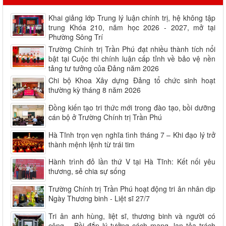
Khai giảng lớp Trung lý luận chính trị, hệ không tập
trung Khóa 210, năm học 2026 - 2027, mở tại
Phường Sông Trí
Trường Chính trị Trần Phú đạt nhiều thành tích nổi
bật tại Cuộc thi chính luận cấp tỉnh về bảo vệ nền
tảng tư tưởng của Đảng năm 2026
Chi bộ Khoa Xây dựng Đảng tổ chức sinh hoạt
thường kỳ tháng 8 năm 2026
Đồng kiến tạo tri thức mới trong đào tạo, bồi dưỡng
cán bộ ở Trường Chính trị Trần Phú
Hà Tĩnh trọn vẹn nghĩa tình tháng 7 – Khi đạo lý trở
thành mệnh lệnh từ trái tim
Hành trình đỏ lần thứ V tại Hà Tĩnh: Kết nối yêu
thương, sẻ chia sự sống
Trường Chính trị Trần Phú hoạt động tri ân nhân dịp
Ngày Thương binh - Liệt sĩ 27/7
Tri ân anh hùng, liệt sĩ, thương binh và người có
công – Bồi đắp lý tưởng cách mạng, lan tỏa trách