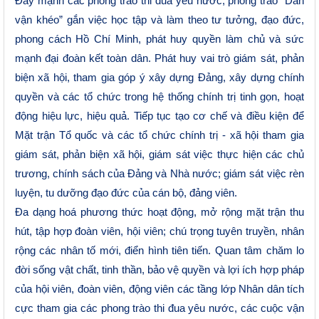
Đẩy mạnh các phong trào thi đua yêu nước, phong trào “Dân
vận khéo” gắn việc học tập và làm theo tư tưởng, đạo đức,
phong cách Hồ Chí Minh, phát huy quyền làm chủ và sức
mạnh đại đoàn kết toàn dân. Phát huy vai trò giám sát, phản
biện xã hội, tham gia góp ý xây dựng Đảng, xây dựng chính
quyền và các tổ chức trong hệ thống chính trị tinh gọn, hoạt
động hiệu lực, hiệu quả. Tiếp tục tạo cơ chế và điều kiện để
Mặt trận Tổ quốc và các tổ chức chính trị - xã hội tham gia
giám sát, phản biện xã hội, giám sát việc thực hiện các chủ
trương, chính sách của Đảng và Nhà nước; giám sát việc rèn
luyện, tu dưỡng đạo đức của cán bộ, đảng viên.
Đa dạng hoá phương thức hoạt động, mở rộng mặt trận thu
hút, tập hợp đoàn viên, hội viên; chú trọng tuyên truyền, nhân
rộng các nhân tố mới, điển hình tiên tiến. Quan tâm chăm lo
đời sống vật chất, tinh thần, bảo vệ quyền và lợi ích hợp pháp
của hội viên, đoàn viên, động viên các tầng lớp Nhân dân tích
cực tham gia các phong trào thi đua yêu nước, các cuộc vận