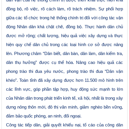
dân vận của hệ thống chính trị được triển khai thực hiện khá
đồng bộ, rõ việc, rõ cách làm, rõ trách nhiệm. Sự phối hợp
giữa các tổ chức trong hệ thống chính trị đối với công tác vận
động Nhân dân khá chặt chẽ, đồng bộ.
Thực hành dân chủ
được mở rộng; chất lượng, hiệu quả việc xây dựng và thực
hiện quy chế dân chủ trong các loại hình cơ sở được nâng
lên. Phương châm “Dân biết, dân bàn, dân làm, dân kiểm tra,
dân thụ hưởng” được cụ thể hóa. Nâng cao hiệu quả các
phong trào thi đua yêu nước, phong trào thi đua “Dân vận
khéo”. Toàn tỉnh đã xây dựng được hơn 11.500 mô hình trên
các lĩnh vực, góp phần tập hợp, huy động sức mạnh to lớn
của Nhân dân trong phát triển kinh tế, xã hội, nhất là trong xây
dựng nông thôn mới, đô thị văn minh, giảm nghèo bền vững,
đảm bảo quốc phòng, an ninh, đối ngoại.
Công tác t
iếp dân, giải quyết khiếu nại, tố cáo của công dân