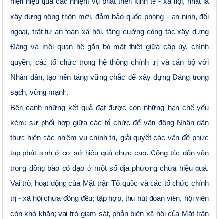
hiện hiệu quả các nhiệm vụ phát triển kinh tế - xã hội, nhất là
xây dựng nông thôn mới, đảm bảo quốc phòng - an ninh, đối
ngoại, trật tự an toàn xã hội, tăng cường công tác xây dựng
Đảng và mối quan hệ gắn bó mật thiết giữa cấp ủy, chính
quyền, các tổ chức trong hệ thống chính trị và cán bộ với
Nhân dân, tạo nền tảng vững chắc để xây dựng Đảng trong
sạch, vững mạnh.
Bên canh những kết quả đạt được còn những hạn chế yếu
kém: sự phối hợp giữa các tổ chức để vận động Nhân dân
thực hiện các nhiệm vụ chính trị, giải quyết các vấn đề phức
tạp phát sinh ở cơ sở hiệu quả chưa cao. Công tác dân vận
trong đồng bào có đạo ở một số địa phương chưa hiệu quả.
Vai trò,
hoạt động của Mặt trận Tổ quốc và các tổ chức chính
trị - xã hội chưa đồng đều; tập hợp, thu hút đoàn viên, hội viên
còn khó khăn; vai trò giám sát, phản biện xã hội của Mặt trận