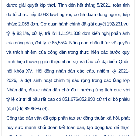
được giải quyết kịp thời.
Tính đến hết tháng 5/2021, toàn tỉnh
đã tổ chức tiếp 3.043 lượt người, có 55 đoàn đông người; tiếp
nhận: 2.068 đơn. Cơ quan hành chính đã giải quyết 192/231 vụ,
tỷ lệ 83,1%
,
xử lý, trả lời 1.119/1.308 đơn kiến nghị phản ánh
của công dân, đạt tỷ lệ 85,55%.
N
âng cao nhận thức về quyền
và trách nhiệm của công dân trong
thực hiện các
bước
quy
trình hiệp thương giới thiệu nhân sự
và bầu cử
đại biểu
Quốc
hội khóa XV
,
Hội đồng nhân dân các cấp
,
nhiệm kỳ 2021-
2026,
là đợt sinh hoạt chính trị sâu rộng trong các tầng lớp
Nhân dân, được nhân dân chờ đợi, hưởng ứng tích cực
với
tỷ lệ cử tri đi bầu rất cao
có 851.676/852.890 cử tri đi bỏ phiếu
(đạt tỷ lệ 99,86%)
(4)
.
Công tác dân vận đã góp phần tạo sự đồng thuận xã hội, phát
huy sức mạnh khối đoàn kết toàn dân, tạo động lực để thực