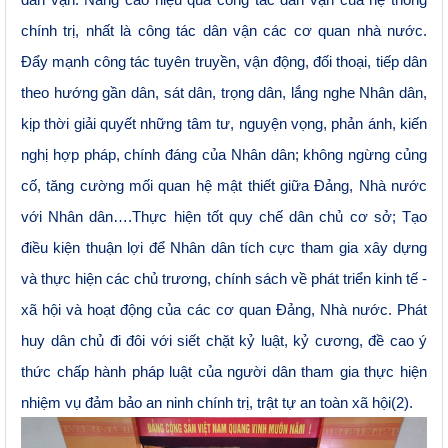
dân vận. Nâng cao hiệu quả công tác dân vận của hệ thống
chính trị, nhất là công tác dân vận các cơ quan nhà nước.
Đẩy mạnh công tác tuyên truyền, vận động, đối thoại, tiếp dân
theo hướng gần dân, sát dân, trọng dân, lắng nghe Nhân dân,
kịp thời giải quyết những tâm tư, nguyện vọng, phản ánh, kiến
nghị hợp pháp, chính đáng của Nhân dân; không ngừng củng
cố, tăng cường mối quan hệ mật thiết giữa Đảng, Nhà nước
với Nhân dân….Thực hiện tốt quy chế dân chủ cơ sở; Tạo
điều kiện thuận lợi để Nhân dân tích cực tham gia xây dựng
và thực hiện các chủ trương, chính sách về phát triển kinh tế -
xã hội và hoạt động của các cơ quan Đảng, Nhà nước. Phát
huy dân chủ đi đôi với siết chặt kỷ luật, kỷ cương, đề cao ý
thức chấp hành pháp luật của người dân tham gia thực hiện
nhiệm vụ đảm bảo an ninh chính trị, trật tự an toàn xã hội(2)
.