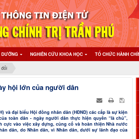
I DƯỠNG
NGHIÊN CỨU KHOA HỌC
TỔ CHỨC HÀNH CH
 đổi
ày hội lớn của người dân
) và đại biểu Hội đồng nhân dân (HĐND) các cấp là sự kiện
n của toàn dân - ngày người dân thực hiện quyền “là chủ”,
h cực vào việc xây dựng, củng cố và hoàn thiện Nhà nước
hân dân, do Nhân dân, vì Nhân dân, dưới sự lãnh đạo của