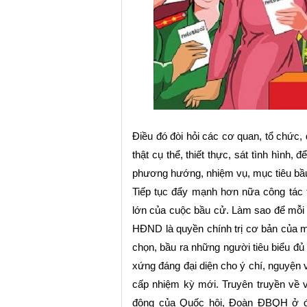
Điều đó đòi hỏi các cơ quan, tổ chức
thật cụ thể, thiết thực, sát tình hình,
phương hướng, nhiệm vụ, mục tiêu bầ
Tiếp tục đẩy mạnh hơn nữa công tác 
lớn của cuộc bầu cử. Làm sao để mỗi
HĐND là quyền chính trị cơ bản của 
chọn, bầu ra những người tiêu biểu đủ 
xứng đáng đại diện cho ý chí, nguyệ
cấp nhi
ệ
m kỳ mới. Truyên truyền về v
động của Quốc hội, Đoàn ĐBQH ở đ