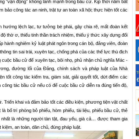
ạng "vận động" không lành mạnh trong bầu cử. Kịp thời nắm bắt
m bảo công tác an ninh, trật tự an toàn xã hội; thực hiện tốt các
hướng lệch lạc, tư tưởng bè phái, gây chia rẽ, mất đoàn kết
 độ thờ ơ, thiếu tinh thần trách nhiệm, thiếu ý thức xây dựng đối
ấp hành nghiêm kỷ luật phát ngôn trong cán bộ, đảng viên, đoàn
hông tin sai trái, xuyên tạc, chống phá của các thế lực thù địch
ng cuộc bầu cử để xuyên tạc, bôi nhọ, phủ nhận chủ nghĩa Mác -
ương, đường lối của Đảng, chính sách và pháp luật của Nhà
 tốt công tác kiểm tra, giám sát, giải quyết tốt, dứt điểm các
ến công tác bầu cử nếu có để cuộc bầu cử diễn ra đúng tiến độ,
. T
riển khai và đảm bảo tốt các điều kiện, phương tiện vật chất
 là bố trí phòng bỏ phiếu, hòm phiếu, tài liệu, phiếu bầu cử, thẻ
ri, nhất là những người tàn tật, đau yếu, già cả… được tham gia
ết kiệm, an toàn, dân chủ, đúng pháp luật.