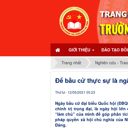
GIỚI THIỆU
ĐÀO TẠO BỒ
Trang nhất
Nghiên cứu - Trao
Để bầu cử thực sự là ng
Thứ tư - 12/05/2021 05:23
Ngày bầu cử đại biểu Quốc hội (ĐBQH
chính trị trọng đại, là ngày hội lớ
“làm chủ” của mình để góp phần tíc
pháp quyền xã hội chủ nghĩa của N
Đảng.