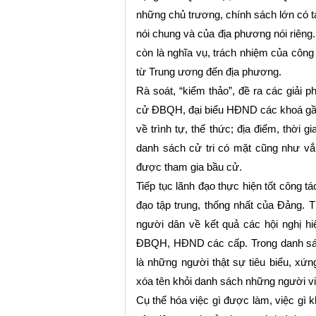
những chủ trương, chính sách lớn có t
nói chung và của địa phương nói riêng
còn là nghĩa vụ, trách nhiệm của công
từ Trung ương đến địa phương.
Rà soát, “kiểm thảo”, đề ra các giải
cử ĐBQH, đại biểu HĐND các khoá gần 
về trình tự, thể thức; địa điểm, thời g
danh sách cử tri có mặt cũng như vắ
được tham gia bầu cử.
Tiếp tục lãnh đạo thực hiện tốt công 
đạo tập trung, thống nhất của Đảng. Th
người dân về kết quả các hội nghị h
ĐBQH, HĐND các cấp. Trong danh sá
là những người
thật sự tiêu biểu, xứ
xóa tên khỏi danh sách những người v
Cụ thể hóa việc gì được làm, việc gì 