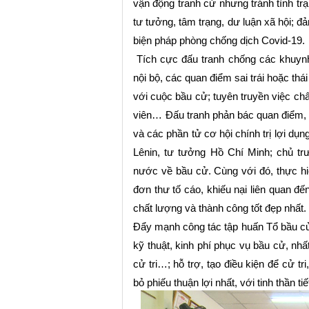
vận động tranh cử nhưng tránh tình tr
tư tưởng, tâm trạng, dư luận xã hội; đả
biện pháp phòng chống dịch Covid-19.
Tích cực đấu tranh chống các khuynh 
nội bộ, các quan điểm sai trái hoặc thái
với cuộc bầu cử; tuyên truyền việc ch
viên…
Đấu tranh phản bác quan điểm, t
và các phần tử cơ hội chính trị lợi dụ
Lênin, tư tưởng Hồ Chí Minh; chủ tr
nước về bầu cử. Cùng với đó, thực hiện
đơn thư tố cáo, khiếu nại liên quan đ
chất lượng và thành công tốt đẹp nhất.
Đẩy mạnh công tác tập huấn Tổ bầu cử
kỹ thuật, kinh phí phục vụ bầu cử, nhất
cử tri…; hỗ trợ, tạo điều kiện để cử t
bỏ phiếu thuận lợi nhất
,
với tinh thần ti