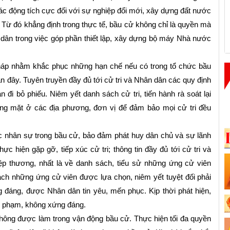
ác động tích cực đối với sự nghiệp đổi mới, xây dựng đất nước
. Từ đó khẳng định trong thực tế, bầu cử không chỉ là quyền mà
 dân trong việc góp phần thiết lập, xây dựng bộ máy Nhà nước
 pháp nhằm khắc phục những hạn chế nếu có trong tổ chức bầu
đây. Tuyên truyền đầy đủ tới cử tri và Nhân dân các quy định
ian đi bỏ phiếu. Niêm yết danh sách cử tri, tiến hành rà soát lại
ng mặt ở các địa phương, đơn vị để đảm bảo mọi cử tri đều
tác nhân sự trong bầu cử, bảo đảm phát huy dân chủ và sự lãnh
ực hiện gặp gỡ, tiếp xúc cử tri; thông tin đầy đủ tới cử tri và
iệp thương, nhất là về danh sách, tiểu sử những ứng cử viên
ch những ứng cử viên được lựa chọn, niêm yết
tuyệt đối phải
ng đáng, được Nhân dân tin yêu, mến phục. Kịp thời phát hiện,
i phạm, không xứng đáng.
không được làm trong vận động bầu cử. Thực hiện tối đa quyền