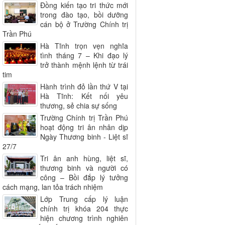
Đồng kiến tạo tri thức mới
trong đào tạo, bồi dưỡng
cán bộ ở Trường Chính trị
Trần Phú
Hà Tĩnh trọn vẹn nghĩa
tình tháng 7 – Khi đạo lý
trở thành mệnh lệnh từ trái
tim
Hành trình đỏ lần thứ V tại
Hà Tĩnh: Kết nối yêu
thương, sẻ chia sự sống
Trường Chính trị Trần Phú
hoạt động tri ân nhân dịp
Ngày Thương binh - Liệt sĩ
27/7
Tri ân anh hùng, liệt sĩ,
thương binh và người có
công – Bồi đắp lý tưởng
cách mạng, lan tỏa trách nhiệm
Lớp Trung cấp lý luận
chính trị khóa 204 thực
hiện chương trình nghiên