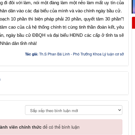
g đi đôi với làm, nói một đàng làm một nẻo làm mất uy tín của
hân dân vào các đại biểu của mình và vào chính ngày bầu cử.
oạch 10 phần thì biện pháp phải 20 phần, quyết tâm 30 phần”!
âm cao của cả hệ thống chính trị cùng tinh thần đoàn kết, yêu
n, ngày bầu cử ĐBQH và đại biểu HĐND các cấp ở tỉnh ta sẽ
 Nhân dân tỉnh nhà!
Tác giả:
Th.S Phan Bá Linh - Phó Trưởng Khoa Lý luận cơ sở
á
ành viên chính thức
để có thể bình luận