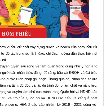
, đơn vị bầu cử phải xây dựng được kế hoạch của ngày bầu cử
 để từ đó tập trung sự lãnh đạo, chỉ đạo, hướng dẫn thực hiện tốt
u cử.
truyên tuyền sâu rộng về tầm quan trọng cũng như ý nghĩa to
 người dân nhận thức đúng, đủ rằng: bầu cử ĐBQH và đại biểu
mình được Hiến pháp ghi nhận. Thông qua đó, Nhân dân sẽ lựa
tâm và tầm, đủ đức và tài, đủ trình độ, phẩm chất và năng lực,
n vọng và quyền làm chủ của mình trong Quốc hội và HĐND các
ị trí, vai trò của Quốc hội và HĐND các cấp; về kết quả hoạt
ịa phương, HĐND các cấp nhiệm kỳ 2016 - 2021 cùng với