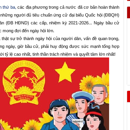
n thứ ba,
các địa phương trong cả nước
đã cơ bản hoàn thành
h những người đủ tiêu chuẩn ứng cử
đại biểu Quốc hội (ĐBQH)
dân (ĐB HĐND) các cấp, nhiệm kỳ 2021-2026
... Ngày
bầu cử
c mong đợi đến ngày hội lớn.
 thật sự trở thành ngày hội của người dân, vấn đề quan trọng,
đúng ngày, giờ bầu cử, phải huy động được sức mạnh tổng hợp
ới tỷ lệ cao nhất, tinh thần trách nhiệm và quyết tâm lớn nhất!