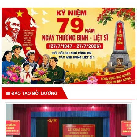
ĐÀO TẠO BỒI DƯỠNG