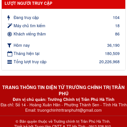
LƯỢT NGƯỜI TRUY CẬP
Đang truy cập
104
Máy chủ tìm kiếm
18
Khách viếng thăm
86
Hôm nay
36,190
Tháng hiện tại
180,509
Tổng lượt truy cập
20,226,968
TRANG THÔNG TIN ĐIỆN TỬ TRƯỜNG CHÍNH TRỊ TRẦN
PHÚ
Đơn vị chủ quản: Trường Chính trị Trần Phú Hà Tĩnh
Địa chỉ: Số 14 - Hoàng Xuân Hãn - Phường Thành Sen - Tỉnh Hà Tĩnh
Email: truongchinhtritranphuht@gmail.com
© Bản quyền thuộc về
Trường chính trị Trần Phú Hà Tĩnh
.
Thiết kế bởi
Trung tâm CNTT & TT Hà Tĩnh - 0913 528 910
.