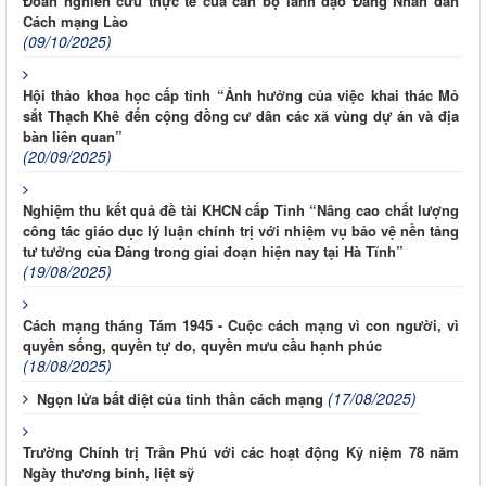
Đoàn nghiên cứu thực tế của cán bộ lãnh đạo Đảng Nhân dân
Cách mạng Lào
(09/10/2025)
Hội thảo khoa học cấp tỉnh “Ảnh hưởng của việc khai thác Mỏ
sắt Thạch Khê đến cộng đồng cư dân các xã vùng dự án và địa
bàn liên quan”
(20/09/2025)
Nghiệm thu kết quả đề tài KHCN cấp Tỉnh “Nâng cao chất lượng
công tác giáo dục lý luận chính trị với nhiệm vụ bảo vệ nền tảng
tư tưởng của Đảng trong giai đoạn hiện nay tại Hà Tĩnh”
(19/08/2025)
Cách mạng tháng Tám 1945 - Cuộc cách mạng vì con người, vì
quyền sống, quyền tự do, quyền mưu cầu hạnh phúc
(18/08/2025)
(17/08/2025)
Ngọn lửa bất diệt của tinh thần cách mạng
Trường Chính trị Trần Phú với các hoạt động Kỷ niệm 78 năm
Ngày thương binh, liệt sỹ