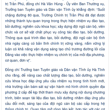
trị Trần Phú, đồng chí Hà Văn Hùng - Ủy viên Ban Thường vụ,
Trưởng ban Tuyên giáo và Dân vận Tỉnh ủy khẳng định: “Suốt
chặng đường 80 qua, Trường Chính trị Trần Phú đã đạt được
những thành tựu quan trọng trong thực hiện nhiệm vụ đào tạo,
bồi dưỡng; nghiên cứu khoa học; xây dựng đội ngũ cán bộ, viên
chức và cơ sở vật chất phục vụ công tác đào tạo, bồi dưỡng.
Thông qua quá trình đào tạo, bồi dưỡng, đội ngũ cán bộ tỉnh
nhà ngày càng có bản lĩnh chính trị vững vàng, nắm vững lý
luận có khả năng vận dụng sáng tạo chủ trương đường lối của
Đảng vào việc thực hiện nhiệm vụ chính trị của mỗi địa phương,
cơ quan, đơn vị”.
Đồng chí Trưởng ban Tuyên giáo và Dân vận Tỉnh ủy Hà Tĩnh
cho rằng, để nâng cao chất lượng đào tạo, bồi dưỡng, nghiên
cứu khoa học đáp ứng yêu cầu nhiệm vụ trong tình hình mới,
nhà trường cần bám sát sự vận hành mô hình chính quyền địa
phương 2 cấp để kịp thời tham mưu xây dựng nội dung chương
trình, biên soạn tài liệu đào tạo, bồi dưỡng nhằm đáp ứng yêu
cầu đổi mới, sáng tạo của đội ngũ cán bộ các cấp trong hệ
thống chính trị. Quan tâm mở rộng liên kết, hợp tác với các cơ