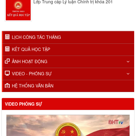
Lớp Trung cấp Lý luận Chính trị khóa 201
LỊCH CÔNG TÁC THÁNG
KẾT QUẢ HỌC TẬP
ẢNH HOẠT ĐỘNG
VIDEO - PHÓNG SỰ
HỆ THỐNG VĂN BẢN
VIDEO PHÓNG SỰ