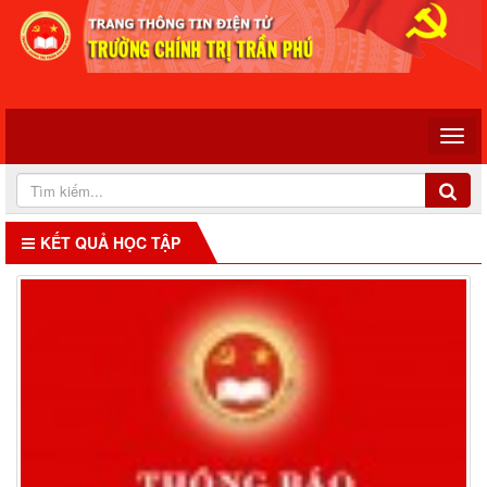
KẾT QUẢ HỌC TẬP