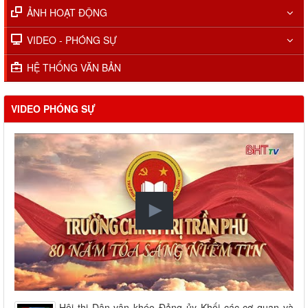
ẢNH HOẠT ĐỘNG
VIDEO - PHÓNG SỰ
HỆ THỐNG VĂN BẢN
VIDEO PHÓNG SỰ
Hội thi Dân vận khéo Đảng ủy Khối các cơ quan và