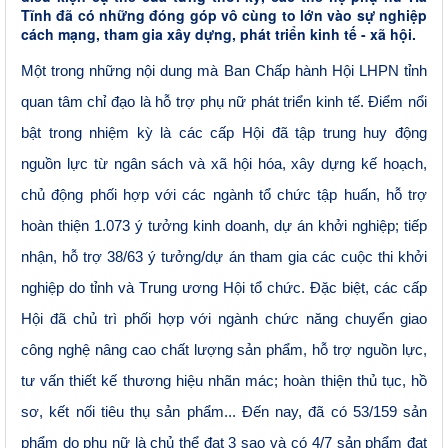
Tĩnh đã có những đóng góp vô cùng to lớn vào sự nghiệp
cách mạng, tham gia xây dựng, phát triển kinh tế - xã hội.
Một trong những nội dung mà Ban Chấp hành Hội LHPN tỉnh
quan tâm chỉ đạo là hỗ trợ phụ nữ phát triển kinh tế.
Điểm nổi
bật trong nhiệm kỳ là các cấp Hội đã tập trung huy động
nguồn lực từ ngân sách và xã hội hóa, xây dựng kế hoạch,
chủ động phối hợp với các ngành
tổ chức tập huấn
, hỗ trợ
hoàn thiện 1.073 ý tưởng kinh doanh, dự án khởi nghiệp
;
tiếp
nhận,
hỗ trợ 38
/63
ý tưởng/dự án tham gia
các cuộc thi khởi
nghiệp do tỉnh và
T
rung ương Hội tổ chức. Đặc biệt, các cấp
Hội đã chủ trì phối hợp với ngành chức năng chuyển giao
công nghệ nâng cao chất lượng sản phẩm, hỗ trợ nguồn lực,
tư vấn thiết kế thương hiệu nhãn mác; hoàn thiện thủ tục, hồ
sơ, kết nối tiêu thụ sản phẩm... Đến nay, đã có
53/159 sản
phẩm do phụ nữ là chủ thể đạt 3 sao và
có 4/7 sản phẩm đạt