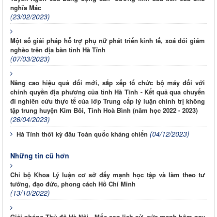
nghĩa Mác
(23/02/2023)
Một số giải pháp hỗ trợ phụ nữ phát triển kinh tế, xoá đói giám
nghèo trên địa bàn tỉnh Hà Tĩnh
(07/03/2023)
Nâng cao hiệu quả đổi mới, sắp xếp tổ chức bộ máy đối với
chính quyền địa phương của tỉnh Hà Tĩnh - Kết quả qua chuyến
đi nghiên cứu thực tế của lớp Trung cấp lý luận chính trị không
tập trung huyện Kim Bôi, Tỉnh Hoà Bình (năm học 2022 - 2023)
(26/04/2023)
(04/12/2023)
Hà Tĩnh thời kỳ đầu Toàn quốc kháng chiến
Những tin cũ hơn
Chi bộ Khoa Lý luận cơ sở đẩy mạnh học tập và làm theo tư
tưởng, đạo đức, phong cách Hồ Chí Minh
(13/10/2022)
Giải phóng Thủ đô Hà Nội - Mốc son lịch sử, sức mạnh hôm nay