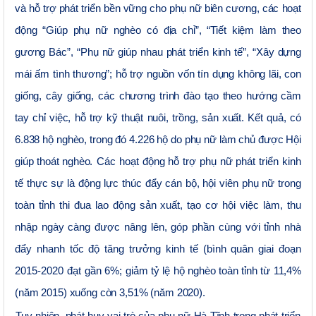
và hỗ trợ phát triển bền vững cho phụ nữ biên cương, các hoạt
động “Giúp phụ nữ nghèo có địa chỉ”, “Tiết kiệm làm theo
gương Bác”, “Phụ nữ giúp nhau phát triển kinh tế”, “Xây dựng
mái ấm tình thương”;
hỗ trợ
nguồn vốn tín dụng
không lãi, con
giống, cây giống
, các chương trình đào tạo
theo hướng cầm
tay chỉ việc, hỗ trợ kỹ thuật nuôi, trồng, sản xuất. Kết quả, có
6.838 hộ nghèo, trong đó 4.226 hộ do phụ nữ làm chủ được Hội
giúp
thoát nghèo.
Các hoạt động hỗ trợ phụ nữ phát triển kinh
tế thực sự là động lực thúc đẩy cán bộ, hội viên phụ nữ trong
toàn tỉnh thi đua lao động sản xuất, tạo cơ hội
việc làm, thu
nhập ngày càng được nâng lên, góp
phần cùng với tỉnh nhà
đẩy nhanh tốc độ tăng trưởng kinh tế (bình quân giai đoạn
2015-2020 đạt gần 6%;
giảm tỷ lệ hộ nghèo toàn tỉnh từ 11,4%
(năm 2015) xuống còn 3,51% (năm 2020)
.
Tuy nhiên, phát huy vai trò của phụ nữ Hà Tĩnh trong phát triển