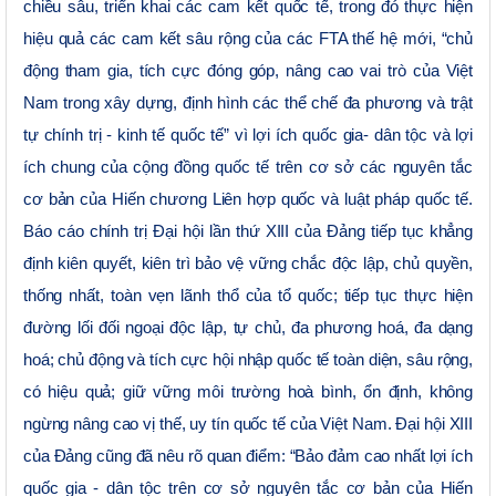
chiều sâu, triển khai các cam kết quốc tế, trong đó thực hiện
hiệu quả các cam kết sâu rộng của các FTA thế hệ mới, “chủ
động tham gia, tích cực đóng góp, nâng cao vai trò của Việt
Nam trong xây dựng, định hình các thể chế đa phương và trật
tự chính trị - kinh tế quốc tế” vì lợi ích quốc gia- dân tộc và lợi
ích chung của cộng đồng quốc tế trên cơ sở các nguyên tắc
cơ bản của Hiến chương Liên hợp quốc và luật pháp quốc tế.
Báo cáo chính trị Đại hội lần thứ XIII của Đảng tiếp tục khẳng
định kiên quyết, kiên trì bảo vệ vững chắc độc lập, chủ quyền,
thống nhất, toàn vẹn lãnh thổ của tổ quốc; tiếp tục thực hiện
đường lối đối ngoại độc lập, tự chủ, đa phương hoá, đa dạng
hoá; chủ động và tích cực hội nhập quốc tế toàn diện, sâu rộng,
có hiệu quả; giữ vững môi trường hoà bình, ổn định, không
ngừng nâng cao vị thế, uy tín quốc tế của Việt Nam. Đại hội XIII
của Đảng cũng đã nêu rõ quan điểm: “Bảo đảm cao nhất lợi ích
quốc gia - dân tộc trên cơ sở nguyên tắc cơ bản của Hiến