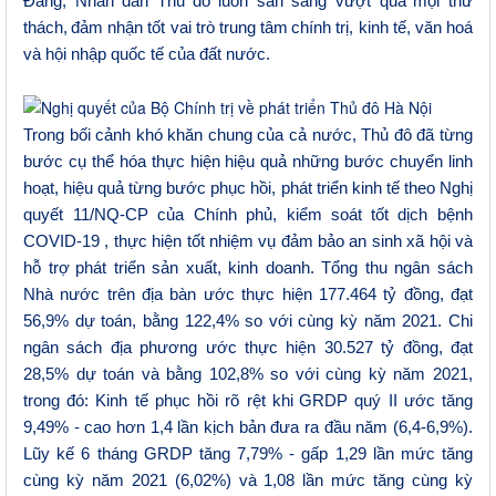
Đảng,
N
hân dân Thủ
đô
luôn sẵn sàng vượt qua
mọi thử
thách
,
đảm nhận tốt
vai trò trung tâm
chính trị, kinh tế, văn hoá
và hội nhập quốc tế
của đất nước.
Trong bối cảnh khó khăn chung của cả nước, Thủ đô đã từng
bước cụ thể hóa thực hiện hiệu quả những bước chuyển linh
hoạt, hiệu quả từng bước phục hồi, phát triển kinh tế
theo Nghị
quyết 11/NQ-CP của Chính phủ
,
kiểm soát
tốt
dịch bệnh
COVID-19
, t
hực hiện tốt nhiệm vụ đảm bảo an sinh xã hội và
hỗ trợ
phát triển
sản xuất, kinh doanh. Tổng thu ngân sách
Nhà nước
trên địa bàn ước thực hiện 177.464 tỷ đồng, đạt
56,9% dự toán, bằng 122,4% so với cùng kỳ năm 2021. Chi
ngân sách địa phương ước thực hiện 30.527 tỷ đồng, đạt
28,5% dự toán và bằng 102,8% so với cùng kỳ năm 2021,
trong đó: Kinh tế phục hồi rõ rệt khi
GRDP quý II ước tăng
9,49% - cao hơn 1,4 lần kịch bản đưa ra đầu năm (6,4-6,9%).
Lũy kế 6 tháng GRDP tăng 7,79% - gấp 1,29 lần mức tăng
cùng kỳ năm 2021 (6,02%) và 1,08 lần mức tăng cùng kỳ