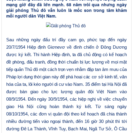
mạng giờ đây đã lớn mạnh. 68 năm trôi qua nhưng ngày
giải phóng Thủ đô vẫn luôn là mốc son trong tâm khảm
mỗi người dân Việt Nam.
Sau những ngày đấu trí đầy cam go, phức tạp đến
ngày
20/7/1954
Hiệp định Giơnevơ về đình chiến ở Đông Dương
được ký kết.
Thi
hành
Hiệp định
, t
a đã chủ động có kế hoạch
đề phòng, đấu tranh, đồng thời chuẩn bị lực lượng về mọi mặt
tiếp quản Thủ đô một cách trọn vẹn nhằm đập tan âm mưu của
Pháp lợi dụng thời gian này để phá hoại các cơ sở kinh tế, văn
hóa của ta, lôi kéo người di cư vào Nam
.
35 điểm tại Hà Nội
đã
được bàn giao
cho lực lượng quân đội Việt Nam
vào
0
8/9/1954.
Đến
n
gày 30/9/1954,
các
hiệp nghị về việc chuyển
giao Hà Nội cũng hoàn thành ký kết.
Từ s
áng
ngày
0
8/10/1954, các đơn vị quân đội theo kế hoạch đã chia thành
nhiều đường tiến vào ngoại thành, đến 16 giờ 30 phút thì tới
đường Đê La Thành, Vĩnh Tuy, Bạch Mai, Ngã Tư Sở, Ô Cầu