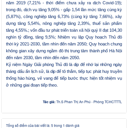
năm 2019 (7,21% - thời điểm chưa xảy ra dịch Covid-19);
trong đó, dịch vụ tăng 9,05% - gấp 1,54 lần mức tăng cùng kỳ
(5,87%), công nghiệp tăng 6,73% (cùng kỳ tăng 7,66%), xây
dựng tăng 5,54%, nông nghiệp tăng 2,39%, thuế sản phẩm
tăng 4,55%.
;
vốn đầu tư phát triển toàn xã hội quý II đạt 104,30
nghìn tỷ đồng, tăng 9,5%; Nhiệm vụ lập Quy hoạch Thủ đô
thời kỳ 2021-2030, tầm nhìn đến năm 2050; Quy hoạch chung
không gian xây dựng ngầm đô thị trung tâm thành phố Hà Nội
đến năm 2030, tầm nhìn đến năm 2050
.
Kỷ niệm Ngày Giải phóng Thủ đô là dịp để nhớ lại những ngày
tháng
dấu ấn lịch sử
, là dịp để tô thắm,
tiếp tục phát huy truyền
thống hào
hùng,
vẻ vang
để tiếp bước
thực hiện tốt
nhiệm vụ
ở những giai đoạn tiếp theo.
Tác giả:
Th.S Phan Thị An Phú - Phòng TCHCTTTL
Tổng số điểm của bài viết là: 5 trong 1 đánh giá