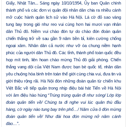
Giấy, Nhật Tân...
Sáng ngày 10/10/1954, Ủy ban Quân chính
thành phố và các đơn vị quân đội nhân dân
chia ra nhiều cánh
mở cuộc hành quân lịch sử vào Hà Nội.
Lá cờ đỏ sao vàng
tung bay trong gió như reo vui cùng hơn h
ai mươi vạn nhân
dân Thủ đô
. Niềm vui chào đón tự do chào đón đoàn quân
chiến thắng
trở về sau
gần 9 năm bền bỉ, kiên cường chống
ngoại xâm. Nhân dân cả nước như vỡ òa chung niềm hạnh
phúc của người dân
Thủ đô.
C
ác tỉnh, thành phố toàn quốc đều
họp mít tinh, liên hoan chào mừng Thủ đô giải phóng.
C
hiến
thắng vang dội của
Việt Nam được
bạn bè quốc tế, nhân dân
yêu chuộng hòa bình trên toàn thế giới cùng chia vui, đưa tin và
giới thiệu rộng rãi.
Hà Nội đón những đoàn quân từ chiến khu
Việt Bắc về tiếp quản
trong nhịp điệu bài hát Tiến về Hà Nội
với âm điệu hào hùng
“
Trùng trùng quân đi như sóng/ Lớp lớp
đoàn quân tiến về/ Chúng ta đi nghe vui lúc quân thù đầu
hàng, cờ ngày nào tung bay trên phố…/ Năm cửa ô đón mừng
đoàn quân tiến về/ Như đài hoa đón mừng nở năm cánh
đào…
”.