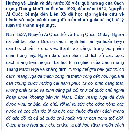
Hướng về Lênin và đất nước Xô viết, quê hương của Cách
mạng Tháng Mười, cuối năm 1923, đầu năm 1924, Nguyễn
Ái Quốc bí mật đến Liên Xô để học tập nghiên cứu về
Lênin và cuộc cách mạng đã biến chủ nghĩa xã hội từ lý
luận trở thành hiện thực.
Năm 1927, Nguyễn Ái Quốc trở về Trung Quốc. Ở đây, Người
đã viết tác phẩm Đường cách mệnh làm tài liệu huấn luyện
cán bộ, chuẩn bị cho việc thành lập Đảng. Trong tác phẩm
quan trọng này, Người đã đi sâu phân tích lịch sử các cuộc
cách mạng trên thế giới, bài học kinh nghiệm của Cách mạng
Tháng Mười Nga và khẳng định:
“Trong thế giới bây giờ chỉ có
cách mạng Nga đã thành công và thành công đến nơi, nghĩa là
dân chúng được hưởng cái hạnh phúc tự do, bình đẳng thật,
không phải tự do và bình đẳng giả dối như đế quốc chủ nghĩa
Pháp khoe khoang bên An Nam. Cách mạng Nga đã đuổi
được vua, tư bản, địa chủ, rồi lại ra sức cho công nông các
nước và các dân tộc bị áp bức các thuộc địa làm cách mạng
để đập đổ tất cả đế quốc chủ nghĩa và tư bản trong thế giới.
Cách mạng Nga dạy cho chúng ta bài học rằng, muốn cách