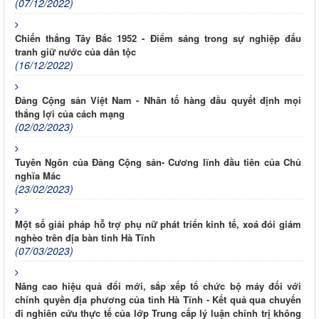
(07/12/2022)
Chiến thắng Tây Bắc 1952 - Điểm sáng trong sự nghiệp đấu
tranh giữ nước của dân tộc
(16/12/2022)
Đảng Cộng sản Việt Nam - Nhân tố hàng đầu quyết định mọi
thắng lợi của cách mạng
(02/02/2023)
Tuyên Ngôn của Đảng Cộng sản- Cương lĩnh đầu tiên của Chủ
nghĩa Mác
(23/02/2023)
Một số giải pháp hỗ trợ phụ nữ phát triển kinh tế, xoá đói giám
nghèo trên địa bàn tỉnh Hà Tĩnh
(07/03/2023)
Nâng cao hiệu quả đổi mới, sắp xếp tổ chức bộ máy đối với
chính quyền địa phương của tỉnh Hà Tĩnh - Kết quả qua chuyến
đi nghiên cứu thực tế của lớp Trung cấp lý luận chính trị không