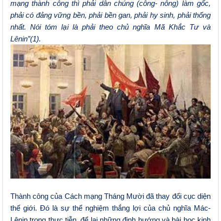
mạng thành công thì phải dân chúng (công- nông) làm gốc,
phải có đảng vững bền, phải bền gan, phải hy sinh, phải thống
nhất. Nói tóm lại là phải theo chủ ng
h
ĩa Mã Khắc Tư và
Lênin”(1).
Thành công của Cách mạng Tháng Mười đã thay đổi cục diện
thế giới. Đó là sự thể nghiệm thắng lợi của chủ nghĩa Mác-
Lênin trong thực tiễn, để lại những định hướng và bài học kinh