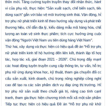
thôn mới.
Tăng cường tuyên truyền thay đổi nhận thức, hành
vi của phụ nữ, thực hiện: “Sản xuất sạch, chế biến sạch, tiêu
dùng sạch” gắn với bảo vệ môi trường sinh thái. Vận động, hỗ
trợ phụ nữ phát triển kinh tế theo hướng
xây dựng và phát triển
thương hiệu, chỉ dẫn địa lý, kiểu dáng mẫu mã hàng hóa, chất
lượng an toàn vệ sinh thực phẩm;
tích cực hưởng ứng cuộc
vận động “Người Việt Nam ưu tiên dùng hàng Việt Nam”.
Thứ hai, xây dựng và thực hiện có hiệu quả đề án “Hỗ trợ phụ
nữ phát triển kinh tế hộ hướng đến liên kết, thành lập tổ hợp
tác, hợp tác xã, giai đoạn 2021 - 2026”. Chú trọng đẩy mạnh
các hoạt động tuyên truyền cung cấp thông tin, tư vấn, hỗ trợ
phụ nữ ứng dụng khoa học, kỹ thuật, tham gia chuyển đổi cơ
cấu sản xuất, kinh doanh, chú trọng nông nghiệp công nghệ
cao để tạo ra các sản phẩm dịch vụ đáp ứng thị trường. Hỗ
trợ phụ nữ sản xuất theo chuỗi giá trị, nâng cao tính cạnh
tranh, tham gia thực hiện chương trình mỗi xã một sản phẩm.
Tiếp tục thực hiện có hiệu quả Đề án “Hỗ trợ phụ nữ khởi