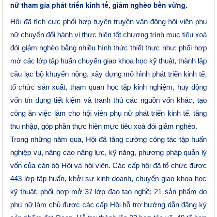
nữ tham gia phát triển kinh tế, giảm nghèo bền vững.
Hội
đã
tích cực phối hợp tuyên truyền vận động hội viên phụ
nữ chuyển đổi hành vi thực hiện tốt chương trình mục tiêu xoá
đói giảm nghèo bằng nhiều hình thức thiết thực như: phối hợp
mở các lớp tập huấn chuyển giao khoa học kỹ thuật, thành lập
câu lạc bộ khuyến nông, xây dựng mô hình phát triển kinh tế,
tổ chức sản xuất, tham quan học tập kinh nghiệm, huy động
vốn tín dụng tiết kiệm và tranh thủ các nguồn vốn khác, tạo
công ăn việc làm cho hội viên phụ nữ phát triển kinh tế, tăng
thu nhập, góp phần thực hiện mực tiêu xoá đói giảm nghèo.
Trong những năm qua, Hội đã tăng cường công tác tập huấn
nghiệp vụ, nâng cao năng lực, kỹ năng, phương pháp quản lý
vốn của cán bộ Hội và hội viên. Các cấp hội đã tổ chức được
44
3
lớp tập huấn, khởi sự kinh doanh, chuyển giao khoa học
kỹ thuật
,
phối hợp mở 37 lớp đào tạo nghề; 21 sản phẩm do
phụ nữ làm chủ được các cấp Hội hỗ trợ hướng dẫn đăng ký