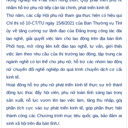
nhằm hỗ trợ phụ nữ tiếp cận tài chính, phát triển kinh tế.
Thứ năm, các cấp Hội phụ nữ tham gia thực hiện có hiệu quả
Chỉ thị số 10-CT/TU ngày 15/6/2021 của Ban Thường vụ Tỉnh
ủy về tăng cường sự lãnh đạo của Đảng trong công tác đào
tạo nghề, giải quyết việc làm cho lao động trên địa bàn tỉnh.
Phối hợp, mở rộng liên kết đào tạo nghề, tư vấn, giới thiệu
việc làm theo nhu cầu của thị trường lao động, tập trung các
ngành nghề có lợi thế cho phụ nữ, hỗ trợ các nhóm lao động
nữ chuyển đổi nghề nghiệp do quá trình chuyển dịch cơ cấu
kinh tế.
Hoạt động hỗ trợ phụ nữ phát triển kinh tế thực sự trở thành
động lực thúc đẩy hội viên, phụ nữ toàn tỉnh sáng tạo trong
sản xuất, nỗ lực vươn lên tạo việc làm, tăng thu nhập
,
góp
phần tích cực vào sự phát triển kinh tế, góp phần thực hiện
thành công các Chương trình mục tiêu quốc gia, bảo đảm an
sinh xã hội
trên địa bàn tỉnh
./.