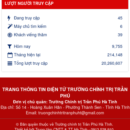
LƯỢT NGƯỜI TRUY CẬP
Đang truy cập
45
Máy chủ tìm kiếm
6
Khách viếng thăm
39
Hôm nay
9,755
Tháng hiện tại
214,148
Tổng lượt truy cập
20,260,607
TRANG THÔNG TIN ĐIỆN TỬ TRƯỜNG CHÍNH TRỊ TRẦN
PHÚ
Đơn vị chủ quản: Trường Chính trị Trần Phú Hà Tĩnh
Địa chỉ: Số 14 - Hoàng Xuân Hãn - Phường Thành Sen - Tỉnh Hà Tĩnh
Email: truongchinhtritranphuht@gmail.com
© Bản quyền thuộc về
Trường chính trị Trần Phú Hà Tĩnh
.
Thiết kế bởi
Trung tâm CNTT & TT Hà Tĩnh - 0913 528 910
.