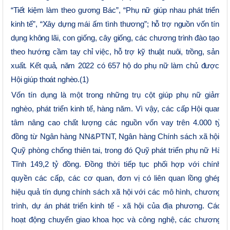
“Tiết kiệm làm theo gương Bác”, “Phụ nữ giúp nhau phát triển
kinh tế”, “Xây dựng mái ấm tình thương”;
hỗ trợ
nguồn vốn tín
dụng
không lãi, con giống, cây giống
, các chương trình đào tạo
theo hướng cầm tay chỉ việc, hỗ trợ kỹ thuật nuôi, trồng, sản
xuất. Kết quả
, năm 2022
có
657 hộ do phụ nữ làm chủ
được
Hội giúp
thoát nghèo.
(1)
Vốn tín dụng là một trong những trụ cột giúp phụ nữ giảm
nghèo, phát triển kinh tế, hàng năm. Vì vậy, các cấp Hội quan
tâm nâng cao chất lượng các nguồn vốn vay trên 4.000 tỷ
đồng từ Ngân hàng NN&PTNT, Ngân hàng Chính sách xã hội:
Quỹ phòng chống thiên tai, trong đó Quỹ phát triển phụ nữ Hà
Tĩnh 149,2 tỷ đồng. Đồng thời tiếp tục phối hợp với chính
quyền các cấp, các cơ quan, đơn vị có liên quan lồng ghép
hiệu quả tín dụng chính sách xã hội với các mô hình, chương
trình, dự án phát triển kinh tế - xã hội của địa phương. Các
hoạt động chuyển giao khoa học và công nghệ, các chương