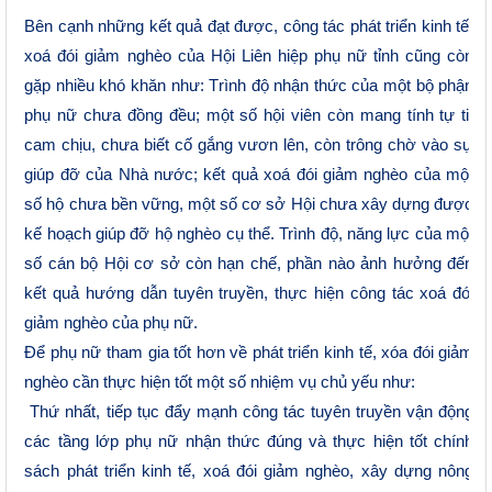
Bên cạnh những kết quả đạt được
, công tác phát triển kinh tế,
xoá đói giảm nghèo của Hội Liên hiệp phụ nữ tỉnh cũng còn
gặp nhiều khó khăn như:
T
rình độ nhận thức của một bộ phận
phụ nữ chưa đồng đều
;
một số hội viên còn mang tính tự ti,
cam chịu, chưa biết cố gắng vươn lên, còn trông chờ vào sự
giúp đỡ của Nhà nước; kết quả xoá đói giảm nghèo của một
số hộ chưa bền vững, một số cơ sở Hội chưa xây dựng được
kế hoạch giúp đỡ hộ nghèo cụ thể. Trình độ
,
năng lực của một
số cán bộ Hội cơ sở còn hạn chế, phần nào ảnh hưởng đến
kết quả hướng dẫn tuyên truyền, thực hiện công tác xoá đói
giảm nghèo của phụ nữ.
Để phụ nữ tham gia tốt hơn về phát triển kinh tế, xóa đói giảm
nghèo cần thực hiện tốt một số nhiệm vụ chủ yếu như:
Thứ nhất, tiếp tục đẩy mạnh công tác tuyên truyền vận động
các tầng lớp phụ nữ nhận thức đúng và thực hiện tốt chính
sách phát triển kinh tế, xoá đói giảm nghèo, xây dựng nông