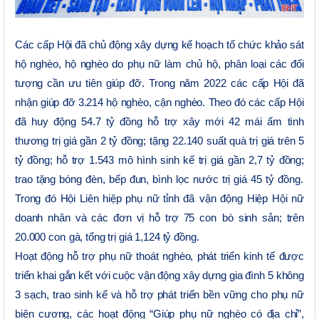
Các cấp Hội đã chủ động xây dựng kế hoạch tổ chức khảo sát
hộ nghèo, hộ nghèo do phụ nữ làm chủ hộ, phân loại các đối
tượng cần ưu tiên giúp đỡ.
Trong năm 2022 các cấp Hội đã
nhận giúp đỡ 3.214 hộ nghèo, cận nghèo. Theo đó các cấp Hội
đã huy động 54.7 tỷ đồng hỗ trợ xây mới 42 mái ấm tình
thương trị giá gần 2 tỷ đồng
;
tặng 22.140 suất quà trị giá trên 5
tỷ đồng
;
hỗ trợ 1.543 mô hình sinh kế trị giá gần 2,7 tỷ đồng
;
trao tặng bóng đè
n
, bếp đun, bình lọc nước trị giá 45 tỷ đồng
.
Trong đó Hội Liên hiệp phụ nữ tỉnh đã
vận động Hiệp Hội nữ
doanh nhân và các đơn vị hỗ trợ 75 con
bò sinh sản
;
trên
20.000 con
gà
,
tổng trị giá 1,124 tỷ đồng.
Hoạt động hỗ trợ phụ nữ thoát nghèo, phát triển kinh tế được
triển khai gắn kết với cuộc vận động xây dựng gia đình 5 không
3 sạch, trao sinh kế và hỗ trợ phát triển bền vững cho phụ nữ
biên cương, các hoạt động “Giúp phụ nữ nghèo có địa chỉ”,