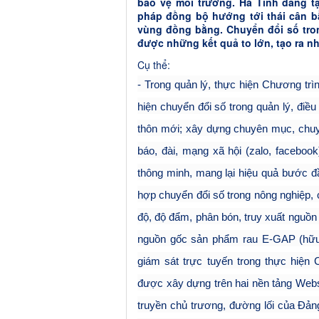
bảo vệ môi trường. Hà Tĩnh đang tậ
pháp đồng bộ hướng tới thái cân bằ
vùng đồng bằng. Chuyển đổi số tro
được những kết quả to lớn, tạo ra n
Cụ thể:
- Trong quản lý, thực hiện Chương tr
hiện chuyển đổi số trong quản lý, điề
thôn mới; xây dựng chuyên mục, chuy
báo, đài, mạng xã hội (zalo, facebo
thông minh, mang lại hiệu quả bước đầ
hợp chuyển đổi số trong nông nghiệp, 
độ, độ đẩm, phân bón, truy xuất nguồn
nguồn gốc sản phẩm rau E-GAP (hữu
giám sát trực tuyến trong thực hiện
được xây dựng trên hai nền tảng Websi
truyền chủ trương, đường lối của Đả