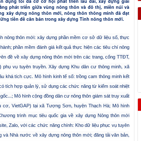
n dụng tối đa cơ cơ hội phát triển lâu dài, xây dựng giải
ng phát triển giữa vùng nông thôn và đô thị, miền núi và
ng xây dựng nông thôn mới, nông thôn thông minh đã đạt
hững tiền đề căn bản trong xây dựng Tỉnh nông thôn mới.
ình nông thôn mới: xây dựng phần mềm cơ sở dữ liệu số, thực
u hành; phần mềm đánh giá kết quả thực hiện các tiêu chí nông
ên đề về xây dựng nông thôn mới trên các trang, cổng TTĐT,
ok) phụ vụ tuyên truyền. Xây dựng Khu dân cư thông minh, xã
u khá tích cực. Mô hình kinh tế số: trồng cam thông minh kết
có tích hợp quản lý, sử dụng các chức năng từ kiểm soát nhiệt
 gốc...; Mô hình cộng đồng dân cư nông thôn giám sát truy xuất
 cơ, VietGAP) tại xã Tượng Sơn, huyện Thạch Hà; Mô hình
 Chương trình mục tiêu quốc gia về xây dựng Nông thôn mới
te, Zalo, với các chức năng chính: Kho dữ liệu phục vụ tuyên
ng và Nhà nước về xây dựng nông thôn mới; đăng tải văn bản,