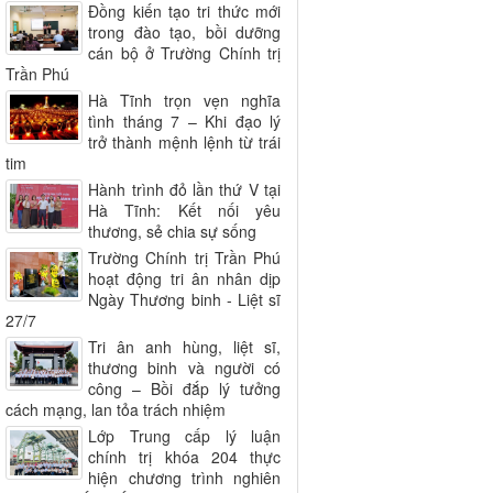
Đồng kiến tạo tri thức mới
trong đào tạo, bồi dưỡng
cán bộ ở Trường Chính trị
Trần Phú
Hà Tĩnh trọn vẹn nghĩa
tình tháng 7 – Khi đạo lý
trở thành mệnh lệnh từ trái
tim
Hành trình đỏ lần thứ V tại
Hà Tĩnh: Kết nối yêu
thương, sẻ chia sự sống
Trường Chính trị Trần Phú
hoạt động tri ân nhân dịp
Ngày Thương binh - Liệt sĩ
27/7
Tri ân anh hùng, liệt sĩ,
thương binh và người có
công – Bồi đắp lý tưởng
cách mạng, lan tỏa trách nhiệm
Lớp Trung cấp lý luận
chính trị khóa 204 thực
hiện chương trình nghiên