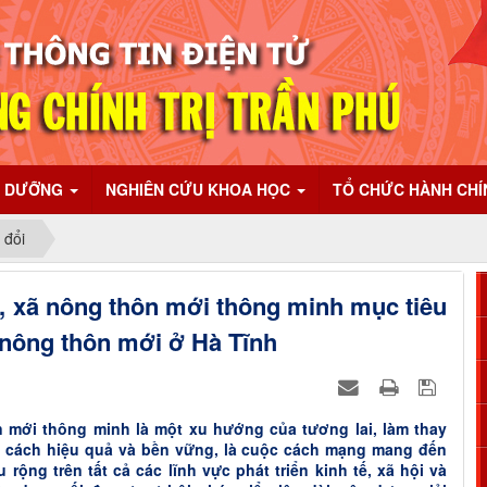
I DƯỠNG
NGHIÊN CỨU KHOA HỌC
TỔ CHỨC HÀNH CH
 đổi
, xã nông thôn mới thông minh mục tiêu
 nông thôn mới ở Hà Tĩnh
 mới thông minh là một xu hướng của tương lai, làm thay
t cách hiệu quả và bền vững, là cuộc cách mạng mang đến
 rộng trên tất cả các lĩnh vực phát triển kinh tế, xã hội và