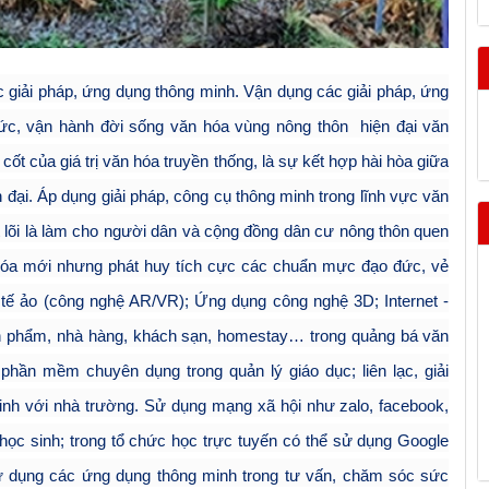
c giải pháp, ứng dụng thông minh. Vận dụng các giải pháp, ứng
ức, vận hành đời sống
văn hóa vùng nông thôn hiện đại văn
ốt của giá trị văn hóa truyền thống, là sự kết hợp hài hòa giữa
n đại. Áp dụng giải pháp, công cụ thông minh trong lĩnh vực văn
 lõi là làm cho người dân và cộng đồng dân cư nông thôn quen
hóa mới nhưng phát huy tích cực các chuẩn mực đạo đức, vẻ
 tế ảo (công nghệ AR/VR); Ứng dụng công nghệ 3D; Internet -
ản phẩm, nhà hàng, khách sạn, homestay… trong quảng bá văn
ác phần mềm chuyên dụng trong quản lý giáo dục; liên lạc, giải
inh với nhà trường. Sử dụng mạng xã hội như zalo, facebook,
 học sinh; trong tổ chức học trực tuyến có thể sử dụng Google
ử dụng các ứng dụng thông minh trong tư vấn, chăm sóc sức