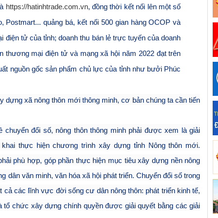
à
https://hatinhtrade.com.vn
, đồng thời kết nối lên một số
 Postmart... quảng bá, kết nối 500 gian hàng OCOP và
̣i điện tử của tỉnh; doanh thu bán lẻ trực tuyến của doanh
àn thương mại điện tử và mạng xã hội năm 2022 đạt trên
ất nguồn gốc sản phẩm chủ lực của tỉnh như bưởi Phúc
y dựng xã nông thôn mới thông minh, cơ bản chúng ta cần tiến
ề c
huyển đổi số
,
nông thôn
thông minh
phải được xem là giải
 khai thực hiện
chương trình xây dựng tỉnh Nông thôn mới
.
hải phù hợp, góp phần thực hiện mục tiêu xây dựng nền nông
nông dân văn minh
,
văn hóa xã hội phát triển
.
Chuyển đổi số trong
t cả các lĩnh vực đời sống
cư dân
nông thôn
:
phát triển kinh tế,
à tổ chức xây dựng chính quyền được giải quyết bằng các giải