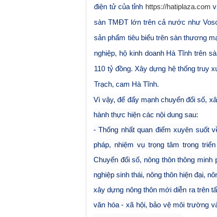
điện tử của tỉnh
https://hatiplaza.com
v
sàn TMĐT lớn trê
n cả nước như Voso,
sản phẩm tiêu biểu trên sàn thương ma
nghiệp, hộ kinh doanh Hà Tĩnh trên s
110 tỷ đồng. Xây dựng hệ thống truy xu
Trạch, cam Hà Tĩnh.
Vì vậy, để đẩy
mạnh chuyển đổi số,
xâ
hành
thực hiện các nội dung sau:
- Thống nhất quan điểm xuyên suốt v
pháp, nhiệm vụ trọng tâm trong triển
C
huyển đổi số
,
nông thôn
thông minh
p
nghiệp sinh thái, nông thôn hiện đại, 
xây dựng nông thôn mới diễn ra trên tấ
văn hóa - xã hội, bảo vệ môi trường v