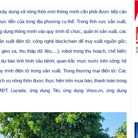
 xây dựng xã nông thôn mới thông minh cần phải được tiếp cận
hực tiễn của từng địa phương cụ thể. Trong lĩnh vực sản xuất,
 dụng thông minh vào quy trình tổ chức, quản trị sản xuất, các
ản xuất điện tử; công nghệ blockchain để truy xuất nguồn gốc;
gieo sạ, thu thập dữ liệu,…); robot trong thu hoạch, chế biến;
à dự báo tình hình sâu bệnh; quan trắc mực nước trên sông; hệ
 trình điện tử trong sản xuẩt. Trong thương mại điện tử: Các
ch vụ nông thôn được thực hiện trên mua bán, thanh toán trong
T: Lazada, ứng dụng Tiki, ứng dụng Voso.vn, ứng dụng