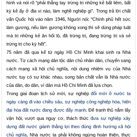
hình và nói rõ “phải thẳng tay trừng trị những kẻ bất liêm, bất
kỳ kẻ ấy ở địa vị nào, làm nghề nghiệp gì”. Trong trả lời chất
vấn Quốc hội vào năm 1946, Người nói: “Chính phủ hết sức
làm gương, nếu làm gương không xong thì sẽ dùng pháp luật
mà trị những kẻ ăn hối lộ, đã trừng trị, đang trừng trị và sẻ
trừng trị cho kỳ hết”.
75 năm đã qua kể từ ngày Hồ Chí Minh khai sinh ra Nhà
nước. Từ cách mạng dân tộc dân chủ nhân dân, chuyển sang
cách mạng xã hội chủ nghĩa, nội dung nhiệm vụ của Nhà
nước tuy có sự khác nhau, song bản chất vẫn là Nhà nước
của dân, do dân, vì dân mà Hồ Chí Minh đã lựa chọn.
T
rong giai đoạn lịch sử mới, sự nghiệp
đổi mới ở nước ta
ngày càng đi vào chiều sâu, sự nghiệp công nghiệp hóa, hiện
đại hóa đất nước đang được đẩy mạnh
. Để tranh thủ nắm lấy
vận hội, vượt qua nguy cơ, thách thức
đưa sự nghiệp xây
dựng đất nước giành thắng lợi theo đúng định hướng xã hội
chủ nghĩa,
Nhà nước ta phải không ngừng hoàn thiện, thực