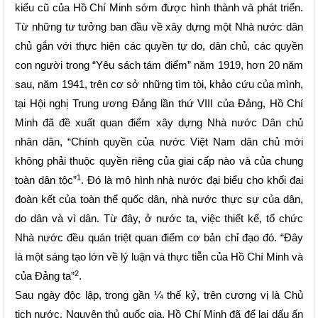
kiểu cũ của Hồ Chí Minh sớm được hình thành và phát triển.
Từ những tư tưởng ban đầu về xây dựng một Nhà nước dân
chủ gắn với thực hiện các quyền tự do, dân chủ, các quyền
con người trong “Yêu sách tám điểm” năm 1919, hơn 20 năm
sau, năm 1941, trên cơ sở những tìm tòi, khảo cứu của mình,
tại Hội nghị Trung ương Đảng lần thứ VIII của Đảng, Hồ Chí
Minh đã đề xuất quan điểm xây dựng Nhà nước Dân chủ
nhân dân, “Chính quyền của nước Việt Nam dân chủ mới
không phải thuộc quyền riêng của giai cấp nào và của chung
1
toàn dân tộc”
. Đó là mô hình nhà nước đại biểu cho khối đai
đoàn kết của toàn thể quốc dân, nhà nước thực sự của dân,
do dân và vì dân. Từ đây, ở nước ta, việc thiết kế, tổ chức
Nhà nước đều quán triệt quan điểm cơ bản chỉ đạo đó. “Đây
là một sáng tạo lớn về lý luận và thực tiễn của Hồ Chí Minh và
2
của Đảng ta”
.
Sau ngày độc lập, trong gần ¼ thế kỷ, trên cương vị là Chủ
tịch nước, Nguyên thủ quốc gia, Hồ Chí Minh đã để lại dấu ấn