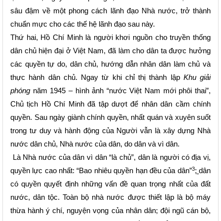
sâu đậm về một phong cách lãnh đạo Nhà nước, trở thành
chuẩn mực cho các thế hệ lãnh đạo sau này.
Thứ hai, Hồ Chí Minh là người khơi nguồn cho truyền thống
dân chủ hiện đại ở Việt Nam, đã làm cho dân ta được hưởng
các quyền tự do, dân chủ, hướng dẫn nhân dân làm chủ và
thực hành dân chủ. Ngay từ khi chỉ thị thành lập
Khu giải
phóng
năm 1945 – hình ảnh “nước Việt Nam mới phôi thai”,
Chủ tịch Hồ Chí Minh đã tập dượt để nhân dân cầm chính
quyền. Sau ngày giành chính quyền, nhất quán và xuyên suốt
trong tư duy và hành động của Người vẫn là xây dựng Nhà
nước dân chủ, Nhà nước của dân, do dân và vì dân.
Là Nhà nước của dân vì dân “là chủ”, dân là người có địa vị,
3
quyền lực cao nhất: “Bao nhiêu quyền hạn đều của dân”
;
dân
có quyền quyết định những vấn đề quan trọng nhất của đất
nước, dân tộc. Toàn bộ nhà nước được thiết lập là bộ máy
thừa hành ý chí, nguyện vọng của nhân dân; đội ngũ cán bộ,