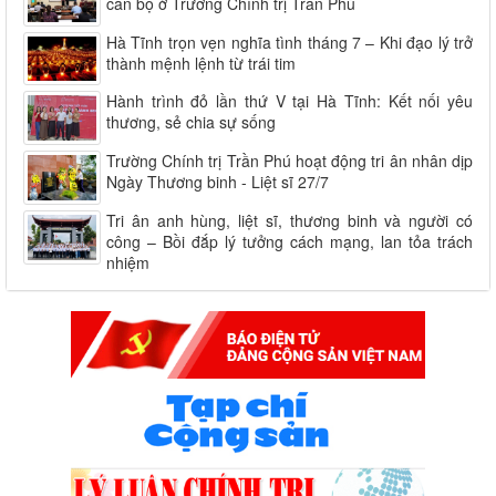
cán bộ ở Trường Chính trị Trần Phú
Hà Tĩnh trọn vẹn nghĩa tình tháng 7 – Khi đạo lý trở
thành mệnh lệnh từ trái tim
Hành trình đỏ lần thứ V tại Hà Tĩnh: Kết nối yêu
thương, sẻ chia sự sống
Trường Chính trị Trần Phú hoạt động tri ân nhân dịp
Ngày Thương binh - Liệt sĩ 27/7
Tri ân anh hùng, liệt sĩ, thương binh và người có
công – Bồi đắp lý tưởng cách mạng, lan tỏa trách
nhiệm