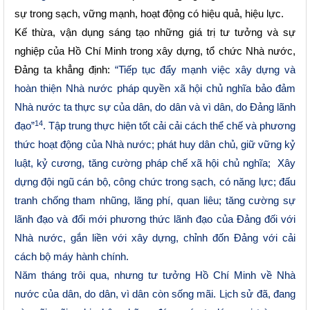
sự trong sạch, vững mạnh, hoạt động có hiệu quả, hiệu lực.
Kế thừa, vận dụng sáng tạo những giá trị tư tưởng và sự
nghiệp của Hồ Chí Minh trong xây dựng, tổ chức Nhà nước,
Đảng ta khẳng định:
“Tiếp tục đẩy mạnh việc xây dựng và
hoàn thiện Nhà nước pháp quyền xã hội chủ nghĩa bảo đảm
Nhà nước ta thực sự của dân, do dân và vì dân, do Đảng lãnh
14
đạo”
. Tập trung thực hiện tốt cải cải cách thể chế và phương
thức hoạt động của Nhà nước; phát huy dân chủ, giữ vững kỷ
luật, kỷ cương, tăng cường pháp chế xã hội chủ nghĩa; Xây
dựng đội ngũ cán bộ, công chức trong sạch, có năng lực; đấu
tranh chống tham nhũng, lãng phí, quan liêu; tăng cường sự
lãnh đạo và đổi mới phương thức lãnh đạo của Đảng đối với
Nhà nước, gắn liền với xây dựng, chỉnh đốn Đảng với cải
cách bộ máy hành chính.
Năm tháng trôi qua, nhưng tư tưởng Hồ Chí Minh về Nhà
nước của dân, do dân, vì dân còn sống mãi. Lịch sử đã, đang