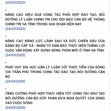
(24/03/2020)
NÂNG CAO HIỆU QUẢ CÔNG TÁC PHỐI HỢP ĐÀO TẠO, BỒI
DƯỠNG LÝ LUẬN CHÍNH TRỊ CHO ĐỘI NGŨ CÁN BỘ HỆ THỐNG
CHÍNH TRỊ HÀ TĨNH TRONG GIAI ĐOẠN HIỆN NAY
(24/03/2020)
NÂNG CAO NĂNG LỰC LÃNH ĐẠO VÀ SỨC CHIẾN ĐẤU CỦA
ĐẢNG BỘ CẤP XÃ - NHÂN TỐ ĐẢM BẢO THỰC HIỆN THẮNG LỢI
CUỘC VẬN ĐỘNG XÂY DỰNG NÔNG THÔN MỚI Ở TỈNH HÀ TĨNH
(24/03/2020)
PHÁT HUY BÀI HỌC GẮN LÝ LUẬN VỚI THỰC TIỄN CỦA ĐỒNG
CHÍ TRẦN PHÚ TRONG CÔNG TÁC ĐÀO TẠO BỒI DƯỠNG CÁN
BỘ
(24/03/2020)
TĂNG CƯỜNG PHỐI HỢP THỰC HIỆN TỐT CÔNG TÁC ĐÀO TẠO
BỒI DƯỠNG CÁN BỘ GÓP PHẦN ĐƯA NGHỊ QUYẾT CỦA ĐẢNG
VÀO CUỘC SỐNG
(24/03/2020)