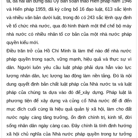
ta, đã hai lần đứng đầu Ủy ban soạn thảo Hiến pháp năm 1946
và Hiến pháp 1959, đã ký công bố 16 đạo luật, 613 sắc lệnh
và nhiều văn bản dưới luật, trong đó có 243 sắc lệnh quy định
về tổ chức nhà nước, qua đó hình thành một thể chế bộ máy
nhà nước có nhiều nhân tố cơ bản của một nhà nước pháp
quyền kiểu mới.
Điều trăn trở của Hồ Chí Minh là làm thế nào để nhà nước
pháp quyền trong sạch, vững mạnh, hiệu quả và thực sự vì
dân. Người luôn yêu cầu luật pháp phải dựa hẳn vào lực
lượng nhân dân, lực lượng lao động làm nền tảng. Đó là nội
dung quyết định bản chất luật pháp của Nhà nước ta và luật
pháp của chúng ta dựa vào đó để
xây dựng. Pháp luật là
phương tiện để xây dựng và củng cố Nhà nước để đi đến
mục đích cuối cùng là hiệu quả quản lý xã hội, làm cho đất
nước ngày càng tăng trưởng, ổn định chính trị, kinh tế, đời
sống nhân dân ngày càng cao. Đây chính là tính định hướng
xã hội chủ nghĩa của Nhà nước pháp quyền trong tư tưởng