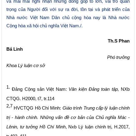
và mãi mãi nghi nhận những đóng góp to lớn, vai trò quan
trọng của Người đối với sự ra đời, tồn tại và phát triển của
Nhà nước Việt Nam Dân chủ cộng hòa nay là Nhà nước
Cộng hòa xã hội chủ nghĩa Việt Nam./.
T
h.S
Phan
Bá Linh
Phó trưởng
Khoa Lý luận cơ sở
1.
Đảng Cộng sản Việt Nam:
Văn kiện Đảng toàn tập,
NXb
CTQG. H2000, t7, tr.114
2,7
HVCTQG Hồ Chí Minh:
Giáo trình Trung cấp lý luận chính
trị - hành chính. Những vấn đề cơ bản của Chủ nghĩa Mác -
Lênin, tư tưởng Hồ Chí Minh
, Nxb Lý luận chính trị, H.2017,