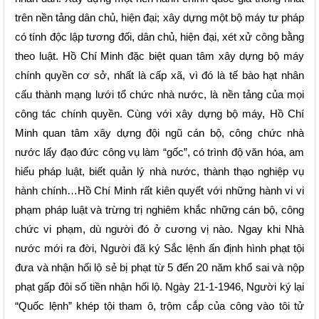
trên nền tảng dân chủ, hiện đại; xây dựng một bộ máy tư pháp
có tính độc lập tương đối, dân chủ, hiện đại, xét xử công bằng
theo luật. Hồ Chí Minh đặc biệt quan tâm xây dựng bộ máy
chính quyền cơ sở, nhất là cấp xã, vì đó là tế bào hạt nhân
cấu thành mạng lưới tổ chức nhà nước, là nền tảng của mọi
công tác chính quyền. Cùng với xây dựng bộ máy, Hồ Chí
Minh quan tâm xây dựng đội ngũ cán bộ, công chức nhà
nước lấy đạo đức công vụ làm “gốc”, có trình độ văn hóa, am
hiểu pháp luật, biết quản lý nhà nước, thành thạo nghiệp vụ
hành chính…Hồ Chí Minh rất kiên quyết với những hành vi vi
phạm pháp luật và trừng trị nghiêm khắc những cán bộ, công
chức vi phạm, dù người đó ở cương vị nào. Ngay khi Nhà
nước mới ra đời, Người đã ký Sắc lệnh ấn định hình phạt tội
đưa và nhận hối lộ sẻ bị phạt từ 5 đến 20 năm khổ sai và nộp
phạt gấp đôi số tiền nhận hối lộ. Ngày 21-1-1946, Người ký lại
“Quốc lệnh” khép tội tham ô, trộm cắp của công vào tôi tử