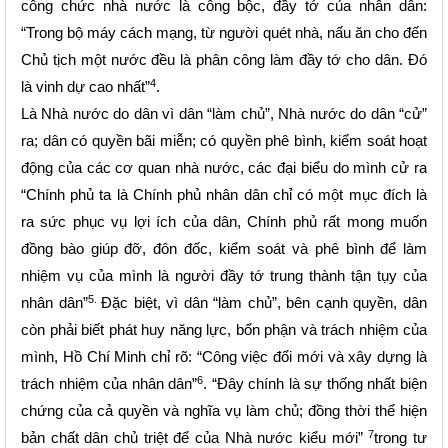
công chức nhà nước là công bộc, đầy tớ của nhân dân:
“Trong bộ máy cách mạng, từ người quét nhà, nấu ăn cho đến
Chủ tịch một nước đều là phân công làm đầy tớ cho dân. Đó
4
là vinh dự cao nhất”
.
Là Nhà nước do dân vì dân “làm chủ”, Nhà nước do dân “cử”
ra; dân có quyền bãi miễn; có quyền phê bình, kiểm soát hoạt
động của các cơ quan nhà nước, các đại biểu do mình cử ra
“Chính phủ ta là Chính phủ nhân dân chỉ có một mục đích là
ra sức phục vụ lợi ích của dân, Chính phủ rất mong muốn
đồng bào giúp đỡ, đôn đốc, kiểm soát và phê bình để làm
nhiệm vụ của mình là người đầy tớ trung thành tận tụy của
5.
nhân dân”
Đặc biệt, vì dân “làm chủ”, bên cạnh quyền, dân
còn phải biết phát huy năng lực, bổn phận và trách nhiệm của
mình, Hồ Chí Minh chỉ rõ: “C
ông việc đổi mới và xây dựng là
6
trách nhiệm của nhân dân
”
. “Đây chính
là sự thống nhất biện
chứng của cả quyền và nghĩa vụ làm chủ; đồng thời thể hiện
7
bản chất dân chủ triệt để của Nhà nước kiểu mới
”
trong tư