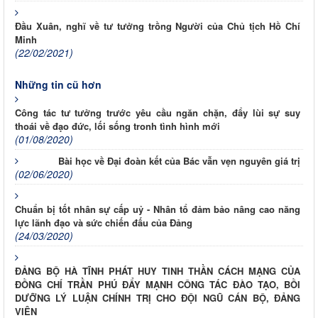
Đầu Xuân, nghĩ về tư tưởng trồng Người của Chủ tịch Hồ Chí
Minh
(22/02/2021)
Những tin cũ hơn
Công tác tư tưởng trước yêu cầu ngăn chặn, đẩy lùi sự suy
thoái về đạo đức, lối sống tronh tình hình mới
(01/08/2020)
Bài học về Đại đoàn kết của Bác vẫn vẹn nguyên giá trị
(02/06/2020)
Chuẩn bị tốt nhân sự cấp uỷ - Nhân tổ đảm bảo nâng cao năng
lực lãnh đạo và sức chiến đấu của Đảng
(24/03/2020)
ĐẢNG BỘ HÀ TĨNH PHÁT HUY TINH THẦN CÁCH MẠNG CỦA
ĐỒNG CHÍ TRẦN PHÚ ĐẨY MẠNH CÔNG TÁC ĐÀO TẠO, BỒI
DƯỠNG LÝ LUẬN CHÍNH TRỊ CHO ĐỘI NGŨ CÁN BỘ, ĐẢNG
VIÊN