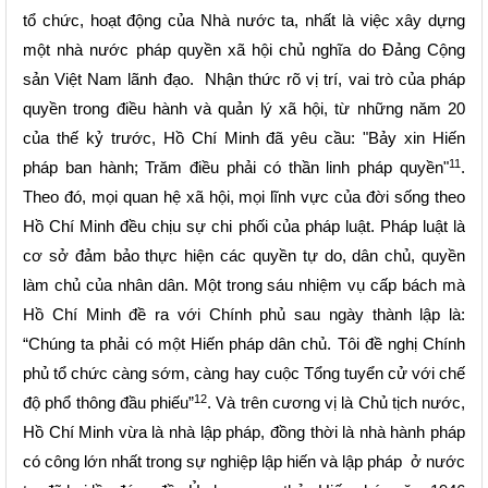
tổ chức, hoạt động của Nhà nước ta, nhất là việc xây dựng
một nhà nước pháp quyền xã hội chủ nghĩa do Đảng Cộng
sản Việt Nam lãnh đạo. Nhận thức rõ vị trí, vai trò của pháp
quyền trong điều hành và quản lý xã hội, từ những năm 20
của thế kỷ trước, Hồ Chí Minh đã yêu cầu: "Bảy xin Hiến
11
pháp ban hành; Trăm điều phải có thần linh pháp quyền"
.
Theo đó, mọi quan hệ xã hội, mọi lĩnh vực của đời sống theo
Hồ Chí Minh đều chịu sự chi phối của pháp luật. Pháp luật là
cơ sở đảm bảo thực hiện các quyền tự do, dân chủ, quyền
làm chủ của nhân dân. Một trong sáu nhiệm vụ cấp bách mà
Hồ Chí Minh đề ra với Chính phủ sau ngày thành lập là:
“Chúng ta phải có một Hiến pháp dân chủ. Tôi đề nghị Chính
phủ tổ chức càng sớm, càng hay cuộc Tổng tuyển cử với chế
12
độ phổ thông đầu phiếu”
. Và trên cương vị là Chủ tịch nước,
Hồ Chí Minh vừa là nhà lập pháp, đồng thời là nhà hành pháp
có công lớn nhất trong sự nghiệp lập hiến và lập pháp ở nước