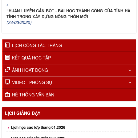
“HUẤN LUYỆN CÁN BỘ” - BÀI HỌC THÀNH CÔNG CỦA TỈNH HÀ
TĨNH TRONG XÂY DỰNG NÔNG THÔN MỚI
(24/03/2020)
LỊCH CÔNG TÁC THÁNG
KẾT QUẢ HỌC TẬP
ẢNH HOẠT ĐỘNG
VIDEO - PHÓNG SỰ
HỆ THỐNG VĂN BẢN
LỊCH GIẢNG DẠY
Lịch học các lớp tháng 01.2026
Lịch học các lớp tháng 02.2026