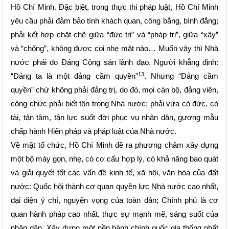
Hồ Chí Minh. Đặc biệt, trong thực thi pháp luật, Hồ Chí Minh
yêu cầu phải đảm bảo tính khách quan, công bằng, bình đẳng;
phải kết hợp chặt chẽ giữa “đức trị” và “pháp trị”, giữa “xây”
và “chống”, không được coi nhẹ mặt nào… Muốn vậy thì Nhà
nước phải do Đảng Cộng sản lãnh đạo. Người khẳng định:
13
“Đảng ta là một đảng cầm quyền”
. Nhưng “Đảng cầm
quyền” chứ không phải đảng trị, do đó, mọi cán bộ, đảng viên,
công chức phải biết tôn trọng Nhà nước; phải vừa có đức, có
tài, tận tâm, tận lực suốt đời phục vụ nhân dân, gương mẫu
chấp hành Hiến pháp và pháp luật của Nhà nước.
Về mặt tổ chức, Hồ Chí Minh đề ra phương châm xây dựng
một bộ máy gọn, nhẹ, có cơ cấu hợp lý, có khả năng bao quát
và giải quyết tốt các vấn đề kinh tế, xã hội, văn hóa của đất
nước: Quốc hội thành cơ quan quyền lực Nhà nước cao nhất,
đại diện ý chí, nguyện vọng của toàn dân; Chính phủ là cơ
quan hành pháp cao nhất, thực sự mạnh mẽ, sáng suốt của
nhân dân. Xây dựng một nền hành chính quốc gia thống nhất