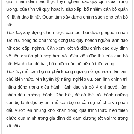
giới, nhằm đảm bảo thực hiện nghiêm các quy định của Trung
ương, của tỉnh về quy hoạch, sắp xếp, bổ nhiệm cán bộ quản
lý, lãnh đạo là nữ. Quan tâm xây dựng chính sách cho cán bộ
nữ.
Thứ ba
, xây dựng chiến lược đào tạo, bồi dưỡng nguồn nhân
lực nữ, trong đó chú trọng công tác quy hoạch nguồn lãnh đạo
nữ các cấp, ngành. Cần xem xét và điều chỉnh các quy định
về tiêu chuẩn phù hợp hơn với điều kiện đặc thù của cán bộ
nữ. Mạnh dạn đề bạt, bổ nhiệm cán bộ nữ có triển vọng.
Thứ tư
, mỗi cán bộ nữ phải không ngừng nỗ lực vươn lên làm
chủ kiến thức, rèn luyện kỹ năng, nghiệp vụ, bản lĩnh chính trị;
năng động trong điều hành, lãnh đạo và có ý chí quyết tâm
phấn đấu trưởng thành. Đặc biệt, để có thể trở thành những
cán bộ lãnh đạo uy tín, mỗi cán bộ nữ cần sự sẻ chia và phấn
đấu vượt lên những khó khăn trong quá trình thực hiện thiên
chức của mình trong gia đình để đảm đương tốt vai trò trong
xã hội.
/.