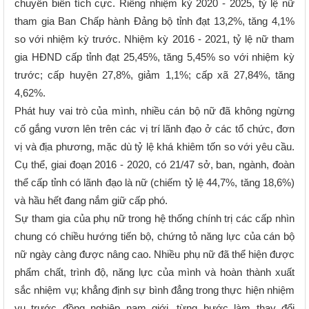
chuyển biến tích cực. Riêng nhiệm kỳ 2020 - 2025, tỷ lệ nữ
tham gia Ban Chấp hành Đảng bộ tỉnh đạt 13,2%, tăng 4,1%
so với nhiệm kỳ trước. Nhiệm kỳ 2016 - 2021, tỷ lệ nữ tham
gia HĐND cấp tỉnh đạt 25,45%, tăng 5,45% so với nhiệm kỳ
trước; cấp huyện 27,8%, giảm 1,1%; cấp xã 27,84%, tăng
4,62%.
Phát huy vai trò của mình, nhiều cán bộ nữ đã không ngừng
cố gắng vươn lên trên các vị trí lãnh đạo ở các tổ chức, đơn
vị và địa phương, mặc dù tỷ lệ khá khiêm tốn so với yêu cầu.
Cụ thể, giai đoạn 2016 - 2020, có 21/47 sở, ban, ngành, đoàn
thể cấp tỉnh có lãnh đạo là nữ (chiếm tỷ lệ 44,7%, tăng 18,6%)
và hầu hết đang nắm giữ cấp phó.
Sự tham gia của phụ nữ trong hệ thống chính trị các cấp nhìn
chung có chiều hướng tiến bộ, chứng tỏ năng lực của cán bộ
nữ ngày càng được nâng cao. Nhiều phụ nữ đã thể hiện được
phẩm chất, trình độ, năng lực của mình và hoàn thành xuất
sắc nhiệm vụ; khẳng định sự bình đẳng trong thực hiện nhiệm
vụ trước đồng nghiệp nam giới, từng bước làm thay đổi