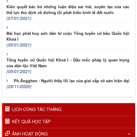
Kiên quyết bác bỏ những luận điệu sai trái, xuyên tạc của các
thế lực thù địch về đường lối phát triển kinh tế đất nước
(07/01/2021)
Bài học phát huy sức dân từ cuộc Tổng tuyển cử bầu Quốc hội
Khoá I
(05/01/2021)
Tổng tuyển cử Quốc hội Khoá I - Dấu mốc pháp lý quan trọng
của dân tộc Việt Nam
(05/01/2021)
Ph.Ăngghen - Người thầy lỗi lạc của giai cấp vô sản hiện đại
(29/11/2020)
LỊCH CÔNG TÁC THÁNG
KẾT QUẢ HỌC TẬP
ẢNH HOẠT ĐỘNG