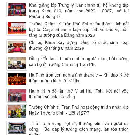
Khai giảng lớp Trung lý luận chính trị, hệ không tập
trung Khóa 210, năm học 2026 - 2027, mở tại
Phường Sông Trí
Trường Chính trị Trần Phú đạt nhiều thành tích nổi
bật tại Cuộc thi chính luận cấp tỉnh về bảo vệ nền
tảng tư tưởng của Đảng năm 2026
Chi bộ Khoa Xây dựng Đảng tổ chức sinh hoạt
thường kỳ tháng 8 năm 2026
Đồng kiến tạo tri thức mới trong đào tạo, bồi dưỡng
cán bộ ở Trường Chính trị Trần Phú
Hà Tĩnh trọn vẹn nghĩa tình tháng 7 – Khi đạo lý trở
thành mệnh lệnh từ trái tim
Hành trình đỏ lần thứ V tại Hà Tĩnh: Kết nối yêu
thương, sẻ chia sự sống
Trường Chính trị Trần Phú hoạt động tri ân nhân dịp
Ngày Thương binh - Liệt sĩ 27/7
Tri ân anh hùng, liệt sĩ, thương binh và người có
công – Bồi đắp lý tưởng cách mạng, lan tỏa trách
nhiệm