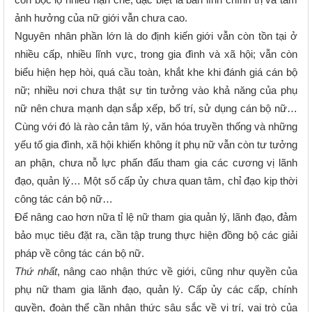
còn bộc lộ nhiều hạn chế, đặc biệt là bản lĩnh chính trị và tầm
ảnh hưởng của nữ giới vẫn chưa cao
.
Nguyên nhân phần lớn là do định kiến giới vẫn còn tồn tại ở
nhiều cấp, nhiều lĩnh vực, trong gia đình và xã hội; vẫn còn
biểu hiện hẹp hòi, quá cầu toàn, khắt khe khi đánh giá cán bộ
nữ; nhiều nơi chưa thật sự tin tưởng vào khả năng của phụ
nữ nên chưa mạnh dạn sắp xếp, bố trí, sử dụng cán bộ nữ…
Cùng với đó là rào cản tâm lý, văn hóa truyền thống và những
yếu tố gia đình, xã hội khiến không ít phụ nữ vẫn còn tư tưởng
an phận, chưa nỗ lực phấn đấu tham gia các cương vị lãnh
đạo, quản lý… Một số cấp ủy chưa quan tâm, chỉ đạo kịp thời
công tác cán bộ nữ…
Để nâng cao hơn nữa tỉ lệ nữ tham gia quản lý, lãnh đạo, đảm
bảo mục tiêu đặt ra, cần tập trung thực hiện đồng bộ các giải
pháp về công tác cán bộ nữ.
Thứ nhất
, nâng cao nhận thức về giới, cũng như quyền của
phụ nữ tham gia lãnh đạo, quản lý. Cấp ủy các cấp, chính
quyền, đoàn thể cần nhận thức sâu sắc về vị trí, vai trò của