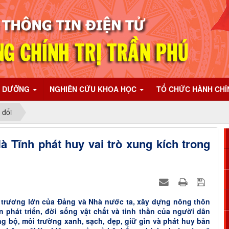
I DƯỠNG
NGHIÊN CỨU KHOA HỌC
TỔ CHỨC HÀNH CH
 đổi
à Tĩnh phát huy vai trò xung kích trong
 trương lớn của Đảng và Nhà nước ta, xây dựng nông thôn
 phát triển, đời sống vật chất và tinh thần của người dân
ồng bộ, môi trường xanh, sạch, đẹp, giữ gìn và phát huy bản