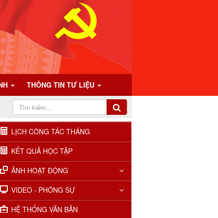
ÍNH
THÔNG TIN TƯ LIỆU
LỊCH CÔNG TÁC THÁNG
KẾT QUẢ HỌC TẬP
ẢNH HOẠT ĐỘNG
Lịch học các lớp tháng 01.2026
VIDEO - PHÓNG SỰ
Lịch học các lớp tháng 02.2026
HỆ THỐNG VĂN BẢN
Lịch học các lớp tháng 03.2026