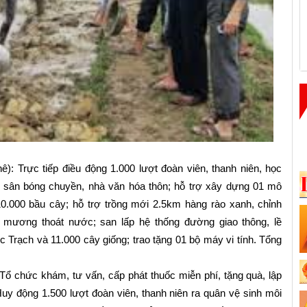
ê):
Trực tiếp điều động 1.000 lượt đoàn viên, thanh niên, học
c sân bóng chuyền, nhà văn hóa thôn; hỗ trợ xây dựng 01 mô
.000 bầu cây; hỗ trợ trồng mới 2.5km hàng rào xanh, chỉnh
mương thoát nước; san lấp hệ thống đường giao thông, lề
 Trạch và 11.000 cây giống; trao tặng 01 bộ máy vi tính. Tổng
ổ chức khám, tư vấn, cấp phát thuốc miễn phí, tặng quà, lập
y động 1.500 lượt đoàn viên, thanh niên ra quân vệ sinh môi