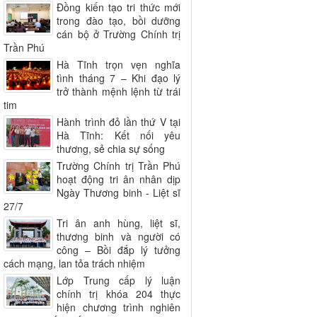
Đồng kiến tạo tri thức mới
trong đào tạo, bồi dưỡng
cán bộ ở Trường Chính trị
Trần Phú
Hà Tĩnh trọn vẹn nghĩa
tình tháng 7 – Khi đạo lý
trở thành mệnh lệnh từ trái
tim
Hành trình đỏ lần thứ V tại
Hà Tĩnh: Kết nối yêu
thương, sẻ chia sự sống
Trường Chính trị Trần Phú
hoạt động tri ân nhân dịp
Ngày Thương binh - Liệt sĩ
27/7
Tri ân anh hùng, liệt sĩ,
thương binh và người có
công – Bồi đắp lý tưởng
cách mạng, lan tỏa trách nhiệm
Lớp Trung cấp lý luận
chính trị khóa 204 thực
hiện chương trình nghiên