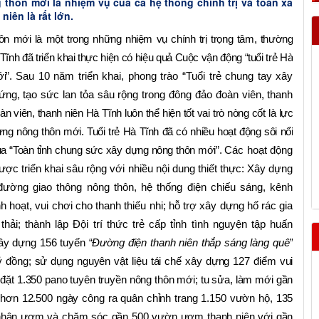
thôn mới là nhiệm vụ của cả hệ thống chính trị và toàn xã
niên là rất lớn.
ôn mới là một trong những nhiệm vụ chính trị trọng tâm, thường
nh đã triển khai thực hiện có hiệu quả Cuộc vận động “tuổi trẻ Hà
i”.
Sau 10 năm triển khai, phong trào “Tuổi trẻ chung tay xây
ng, tạo sức lan tỏa sâu rộng trong đông đảo đoàn viên, thanh
 viên, thanh niên Hà Tĩnh luôn thể hiện tốt vai trò nòng cốt là lực
g nông thôn mới. Tuổi trẻ Hà Tĩnh đã có nhiều hoạt động sôi nổi
đua “Toàn tỉnh chung sức xây dựng nông thôn mới”.
Các hoạt động
ợc triển khai sâu rộng với nhiều nội dung thiết thực: Xây dựng
 đường giao thông nông thôn, hệ thống điện chiếu sáng, kênh
 hoạt, vui chơi cho thanh thiếu nhi; hỗ trợ xây dựng hố rác gia
hải; thành lập Đội trí thức trẻ cấp tỉnh tình nguyện tập huấn
ây dựng 156 tuyến “
Đường điện thanh niên thắp sáng làng quê”
tỷ đồng; sử dụng nguyên vật liệu tái chế xây dựng 127 điểm vui
lắp đặt 1.350 pano tuyên truyền nông thôn mới; tu sửa, làm mới gần
hơn 12.500 ngày công ra quân chỉnh trang 1.150 vườn hộ, 135
hận ươm và chăm sóc gần 500 vườn ươm thanh niên với gần