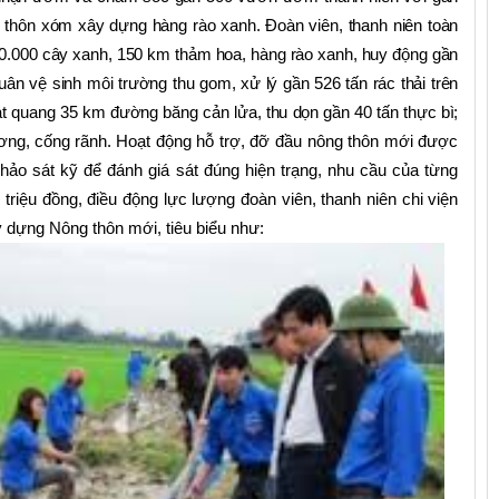
ác thôn xóm xây dựng hàng rào xanh. Đoàn viên, thanh niên toàn
00.000 cây xanh, 150 km thảm hoa, hàng rào xanh, huy động gần
uân vệ sinh môi trường thu gom, xử lý gần 526 tấn rác thải trên
át quang 35 km đường băng cản lửa, thu dọn gần 40 tấn thực bì;
ơng, cống rãnh.
Hoạt động hỗ trợ, đỡ đầu nông thôn mới được
ảo sát kỹ để đánh giá sát đúng hiện trạng, nhu cầu của từng
triệu đồng, điều động lực lượng đoàn viên, thanh niên chi viện
y dựng Nông thôn mới, tiêu biểu như: