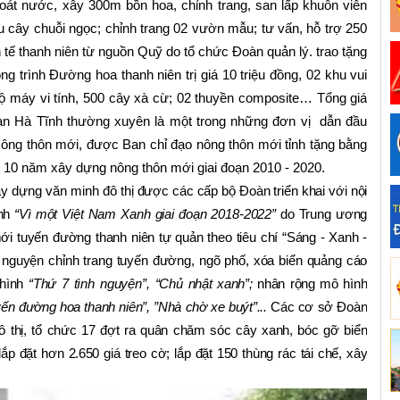
át nước, xây 300m bồn hoa, chỉnh trang, san lấp khuôn viên
 cây chuỗi ngọc; chỉnh trang 02 vườn mẫu; tư vấn, hỗ trợ 250
 tế thanh niên từ nguồn Quỹ do tổ chức Đoàn quản lý. trao tặng
 trình Đường hoa thanh niên trị giá 10 triệu đồng, 02 khu vui
bộ máy vi tính, 500 cây xà cừ; 02 thuyền composite… Tổng giá
àn Hà Tĩnh thường xuyên là một trong những đơn vị dẫn đầu
 Nông thôn mới, được Ban chỉ đạo nông thôn mới tỉnh tặng bằng
ết 10 năm xây dựng nông thôn mới giai đoạn 2010 - 2020.
y dựng văn minh đô thị
được các cấp bộ Đoàn triển khai với nội
ình
“
Vì một Việt Nam Xanh giai đoạn 2018-2022”
do Trung ương
ới tuyến đường thanh niên tự quản theo tiêu chí
“
Sáng - Xanh -
h nguyện chỉnh trang tuyến đường, ngõ phố, xóa biển quảng cáo
 hình
“T
hứ 7 tình nguyện”,
“
Chủ
nhật xanh”;
nhân rộng mô hình
ến đường hoa thanh niên”, ”Nhà chờ xe buýt”...
Các cơ sở Đoàn
 thị, tổ chức 17 đợt ra quân chăm sóc cây xanh, bóc gỡ biển
 lắp đặt hơn 2.650 giá treo cờ
; lắp đặt 150 thùng rác tái chế, xây