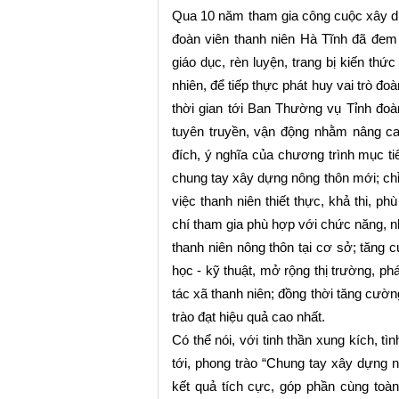
Qua 10 năm tham gia công cuộc xây dự
đoàn viên thanh niên Hà Tĩnh đã đem l
giáo dục, rèn luyện, trang bị kiến thứ
nhiên, để tiếp thực phát huy vai trò đo
thời gian tới Ban Thường vụ Tỉnh đoàn
tuyên truyền, vận động nhằm nâng ca
đích, ý nghĩa của chương trình mục ti
chung tay xây dựng nông thôn mới;
ch
việc thanh niên thiết thực, khả thi, p
chí tham gia phù hợp với chức năng,
thanh niên nông thôn tại cơ sở; tăng 
học - kỹ thuật, mở rộng thị trường, ph
tác xã thanh niên; đồng thời tăng cườn
trào đạt hiệu quả cao nhất.
Có thể nói, với tinh thần xung kích, tì
tới, phong trào “Chung tay xây dựng n
kết quả tích cực, góp phần cùng toàn