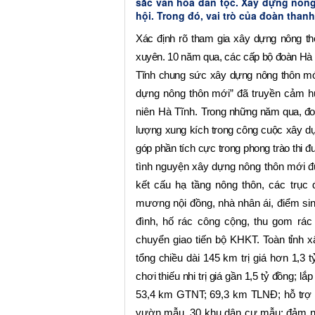
sắc văn hóa dân tộc. Xây dựng nông 
hội. Trong đó, vai trò của đoàn thanh 
Xác định rõ tham gia xây dựng nông th
xuyên. 10 năm qua, các cấp bộ đoàn Hà Tĩ
Tĩnh chung sức xây dựng nông thôn mớ
dựng nông thôn mới” đã truyền cảm hứ
niên Hà Tĩnh.
Trong những năm qua, đoàn
lượng xung kích trong công cuộc xây dựn
góp phần tích cực trong phong trào thi 
tình nguyện xây dựng nông thôn mới đư
kết cấu hạ tầng nông thôn, các trục
mương nội đồng, nhà nhân ái, điểm sinh
đình, hố rác công cộng, thu gom rác t
chuyển giao tiến bộ KHKT.
Toàn tỉnh x
tổng chiều dài 145 km trị giá hơn 1,3 
chơi thiếu nhi trị giá gần 1,5 tỷ đồng; 
53,4 km GTNT; 69,3 km TLNĐ; hỗ trợ 
vườn mẫu, 30 khu dân cư mẫu; đảm n