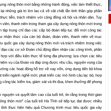
ng nông thôn mới bằng những hành động, việc làm thiết thực,
ại những giá trị lớn lao cả về vật chất lẫn tinh thần góp phần
c thực tiễn, trách nhiệm với cộng đồng xã hội và nhân dân. Tuy
àn viên, thanh niên trong tham gia xây dựng nông thôn mới trong
 tập trung chỉ đạo các cấp bộ đoàn tiếp tục đổi mới công tác
o nhận thức của cán bộ đoàn, đoàn viên, thanh niên về mục
êu quốc gia xây dựng nông thôn mới và trách nhiệm trong việc
ỉ đạo các cơ sở Đoàn chủ động đảm nhận các công trình, phần
hù hợp với điều kiện thực tế từng địa phương; lựa chọn các tiêu
 nhiệm vụ của Đoàn và đáp ứng được nhu cầu, nguyện vọng của
cường các hoạt động hỗ trợ về vay vốn, ứng dụng tiến bộ khoa
át triển ngành nghề mới; phát triển các mô hình câu lạc bộ, hợp
g công tác kiểm tra, giám sát và thi đua, khen thưởng để phong
nh nguyện và quyết tâm cao của tuổi trẻ, tin rằng trong thời gian
ông thôn mới” của tuổi trẻ Hà Tĩnh sẽ tiếp tục đạt được nhiều
 tỉnh thực hiện hiệu quả Chương trình mục tiêu quốc gia xây