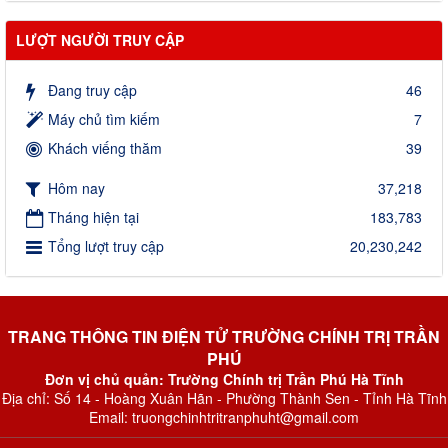
LƯỢT NGƯỜI TRUY CẬP
Đang truy cập
46
Máy chủ tìm kiếm
7
Khách viếng thăm
39
Hôm nay
37,218
Tháng hiện tại
183,783
Tổng lượt truy cập
20,230,242
TRANG THÔNG TIN ĐIỆN TỬ TRƯỜNG CHÍNH TRỊ TRẦN
PHÚ
Đơn vị chủ quản: Trường Chính trị Trần Phú Hà Tĩnh
Địa chỉ: Số 14 - Hoàng Xuân Hãn - Phường Thành Sen - Tỉnh Hà Tĩnh
Email: truongchinhtritranphuht@gmail.com