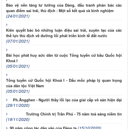
Bảo vệ nền tảng tư tưởng của Đảng, đấu tranh phản bác các
quan điểm sai trái, thù địch : Một số kết quả và kinh nghiệm
(24/01/2021)
Kiên quyết bác bỏ những luận điệu sai trái, xuyên tạc của các
thế lực thù địch về đường lối phát triển kinh tế đất nước
(07/01/2021)
Bài học phát huy sức dân từ cuộc Tổng tuyển cử bầu Quốc hội
Khoá I
(05/01/2021)
Tổng tuyển cử Quốc hội Khoá I - Dấu mốc pháp lý quan trọng
của dân tộc Việt Nam
(05/01/2021)
Ph.Ăngghen - Người thầy lỗi lạc của giai cấp vô sản hiện đại
(29/11/2020)
Trường Chính trị Trần Phú - 75 năm toả sáng niềm tin
(19/11/2020)
(15/10/2020)
90 năm công tác dân vận của Đảng ta