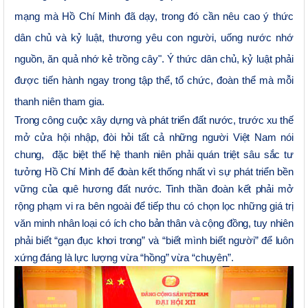
mạng mà Hồ Chí Minh đã dạy, trong đó cần nêu cao ý thức
dân chủ và kỷ luật, thương yêu con người, uống nước nhớ
nguồn, ăn quả nhớ kẻ trồng cây". Ý thức dân chủ, kỷ luật phải
được tiến hành ngay trong tập thể, tổ chức, đoàn thể mà mỗi
thanh niên tham gia.
Trong công cuộc xây dựng và phát triển đất nước, trước xu thế
mở cửa hội nhập, đòi hỏi tất cả những người Việt Nam nói
chung, đặc biệt thế hệ thanh niên phải quán triệt sâu sắc tư
tưởng Hồ Chí Minh để đoàn kết thống nhất vì sự phát triển bền
vững của quê hương đất nước. Tinh thần đoàn kết phải mở
rộng phạm vi ra bên ngoài để tiếp thu có chọn lọc những giá trị
văn minh nhân loại có ích cho bản thân và cộng đồng, tuy nhiên
phải biết “gạn đục khơi trong” và “biết mình biết người” để luôn
xứng đáng là lực lượng vừa “hồng” vừa “chuyên”.