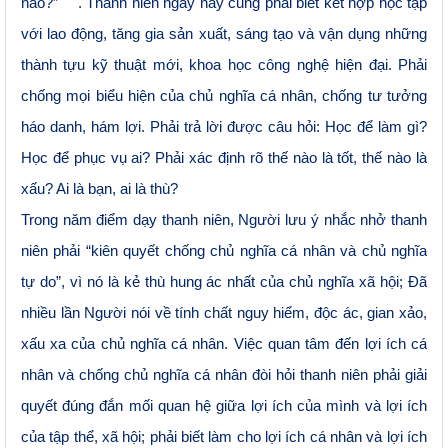
nào?”
. Thanh niên ngày nay cũng phải biết kết hợp học tập
với lao động, tăng gia sản xuất, sáng tạo và vận dụng những
thành tựu kỹ thuật mới, khoa học công nghệ hiện đại. Phải
chống mọi biểu hiện của chủ nghĩa cá nhân, chống tư tưởng
háo danh, hám lợi. Phải trả lời được câu hỏi: Học để làm gì?
Học để phục vụ ai? Phải xác định rõ thế nào là tốt, thế nào là
xấu? Ai là bạn, ai là thù?
Trong năm điểm dạy thanh niên, Người lưu ý nhắc nhở thanh
niên phải “kiên quyết chống chủ nghĩa cá nhân và chủ nghĩa
tự do”, vì nó là kẻ thù hung ác nhất của chủ nghĩa xã hội; Đã
nhiều lần Người nói về tính chất nguy hiểm, độc ác, gian xảo,
xấu xa của chủ nghĩa cá nhân. Việc quan tâm đến lợi ích cá
nhân và chống chủ nghĩa cá nhân đòi hỏi thanh niên phải giải
quyết đúng đắn mối quan hệ giữa lợi ích của mình và lợi ích
của tập thể, xã hội; phải biết làm cho lợi ích cá nhân và lợi ích