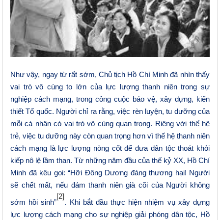
Như vậy, ngay từ rất sớm,
C
hủ tịch Hồ Chí Minh đã nhìn thấy
vai trò vô cùng to lớn của lực lượng thanh niên trong sự
nghiệp cách mạng, trong công cuộc bảo vệ, xây dựng, kiến
thiết Tổ quốc.
Người chỉ ra rằng, việc rèn luyện, tu dưỡng của
mỗi cá nhân có vai trò vô cùng quan trọng. Riêng với thế hệ
trẻ, việc tu dưỡng này còn quan trọng hơn vì thế hệ thanh niên
cách mạng là lực lượng nòng cốt để đưa dân tộc thoát khỏi
kiếp nô lệ lầm than. Từ những năm đầu của thế kỷ XX, Hồ Chí
Minh đã kêu gọi: “Hỡi Đông Dương đáng thương hại! Người
sẽ chết mất, nếu đám thanh niên già cõi của Người không
[2]
sớm hồi sinh”
. Khi bắt đầu thực hiện nhiệm vụ xây dựng
lực lượng cách mạng cho sự nghiệp giải phóng dân tộc, Hồ