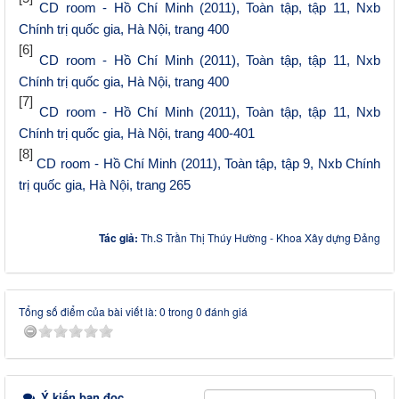
CD room - H
ồ
Chí Minh (2011), Toàn t
ậ
p, t
ậ
p 11, Nxb
Chính tr
ị
qu
ố
c gia, Hà N
ộ
i, trang 400
[6]
CD room - H
ồ
Chí Minh (2011), Toàn t
ậ
p, t
ậ
p 11, Nxb
Chính tr
ị
qu
ố
c gia, Hà N
ộ
i, trang 400
[7]
CD room - H
ồ
Chí Minh (2011), Toàn t
ậ
p, t
ậ
p 11, Nxb
Chính tr
ị
qu
ố
c gia, Hà N
ộ
i, trang 400-401
[8]
CD room - H
ồ
Chí Minh (2011), Toàn t
ậ
p, t
ậ
p 9, Nxb Chính
tr
ị
qu
ố
c gia, Hà N
ộ
i, trang 265
Tác giả:
Th.S Trần Thị Thúy Hường - Khoa Xây dựng Đảng
Tổng số điểm của bài viết là: 0 trong 0 đánh giá
Ý kiến bạn đọc