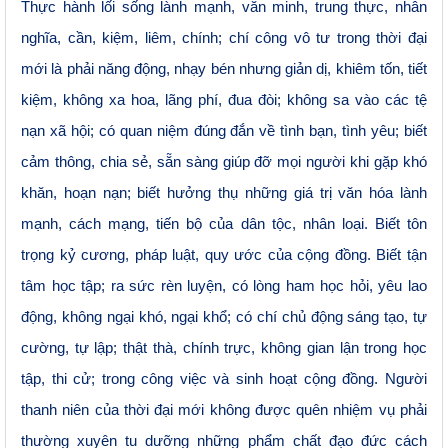
Thực hành lối sống lành mạnh, văn minh, trung thực, nhân
nghĩa, cần, kiệm, liêm, chính; chí công vô tư trong thời đại
mới là phải năng động, nhạy bén nhưng giản dị, khiêm tốn, tiết
kiệm, không xa hoa, lãng phí, đua đòi; không sa vào các tệ
nạn xã hội; có quan niệm đúng đắn về tình bạn, tình yêu; biết
cảm thông, chia sẻ, sẵn sàng giúp đỡ mọi người khi gặp khó
khăn, hoạn nạn; biết hưởng thụ những giá trị văn hóa lành
mạnh, cách mạng, tiến bộ của dân tộc, nhân loại. Biết tôn
trọng kỷ cương, pháp luật, quy ước của cộng đồng. Biết tận
tâm học tập; ra sức rèn luyện, có lòng ham học hỏi, yêu lao
động, không ngại khó, ngại khổ; có chí chủ động sáng tạo, tự
cường, tự lập; thật thà, chính trực, không gian lận trong học
tập, thi cử; trong công việc và sinh hoạt cộng đồng.
Người
thanh niên của thời đại mới không được quên nhiệm vụ phải
thường xuyên tu dưỡng những phẩm chất đạo đức cách