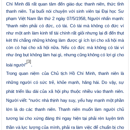
Chí Minh đã rất quan tâm đến giáo dục thanh niên, thức tỉnh
thanh niên. Tại buổi nói chuyện với sinh viên tại Đại học Sư
phạm Việt Nam lần thứ 2 ngày
0
7/5/1958, Người nhấn mạnh:
“thanh niên phải có đức, có tài. Có tài mà không có đức ví
như một anh làm kinh tế tài chính rất giỏi nhưng lại đi đến thụt
két thì chẳng những không làm được gì ích lợi cho xã hội mà
còn có hại cho xã hội nữa. Nếu có đức mà không có tài ví
như ông
b
ụt không làm hại gì, nhưng cũng không có lợi gì cho
[3]
loài người”
.
Trong quan niệm của
C
hủ tịch Hồ Chí Minh, thanh niên là
những người có sức trẻ, khỏe mạnh, hăng hái. Do vậy, sự
phát triển lâu dài của xã hội phụ thuộc nhiều vào thanh niên.
Người viết: “nước nhà thịnh hay suy, yếu hay mạnh một phần
lớn là do các thanh niên. Thanh niên muốn làm người chủ
tương lai cho xứng đáng thì ngay hiện tại phải rèn luyện tinh
thần và lực lượng của mình, phải ra làm việc để chuẩn bị cho