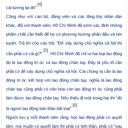
[4]
cái tương lai đó”
Cũng như với cán bộ, đảng viên và các tầng lớp nhân dân
khác, đối với thanh niên, Hồ Chí Minh đã sớm xác định những
phẩm chất cần thiết để họ có phương hướng phấn đấu và rèn
luyện. Trả lời cho câu hỏi: “Để xây dựng chủ nghĩa xã hội thì
[5]
cần phải có cái gì?”
. Hồ Chí Minh đã chỉ ra hai loại lao động
đó là lao động trí óc và lao động chân tay. Đây là yếu tố cần
phải có để xây dựng chủ nghĩa xã hội. Cái chúng ta cần là lao
động trí óc kết hợp với lao động chân tay, nghĩa là lao động
chân tay cũng phải có văn hóa còn lao động trí óc cũng phải
làm được lao động chân tay. Nếu thiếu đi một trong hai thì “đó
[6]
là người lao động bán thân bất toại”
.
Người lưu ý mỗi thanh niên rằng, học lao động phải có quyết
tâm, mà muốn có quyết tâm thì phải có tinh thần, phải có “sáu