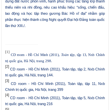
dựng đất nước phồn vinh, hạnh phúc trong các tầng lớp thanh
thiếu niên và nhi đồng, nêu cao khẩu hiệu: “sống, chiến đấu,
lao động và học tập theo gương Bác Hồ vĩ đại” nhằm góp
phần thực hiện thành công
N
ghị quyết Đại hội Đảng toàn quốc
lần thứ XIII./.
[1]
CD room - H
ồ
C
h
í
Mi
n
h
(
2011
)
,
T
o
à
n
t
ậ
p
,
t
ậ
p
13
,
N
x
b
C
h
í
n
h
t
r
ị
q
u
ố
c
g
i
a
,
H
à
N
ộ
i
, trang 298.
[2]
CD room - H
ồ
Chí Minh (2011), Toàn t
ậ
p, t
ậ
p 2, Nxb Chính
tr
ị
qu
ố
c gia, Hà N
ộ
i, trang 144
.
[3]
CD room - H
ồ
Chí Minh (2011), Toàn t
ậ
p, t
ậ
p 11, Nxb
Chính tr
ị
qu
ố
c gia, Hà N
ộ
i, trang 399
[4]
CD room - H
ồ
Chí Minh (2011), Toàn t
ậ
p, t
ậ
p 5, Nxb Chính
tr
ị
qu
ố
c gia, Hà N
ộ
i, trang 216
[5]