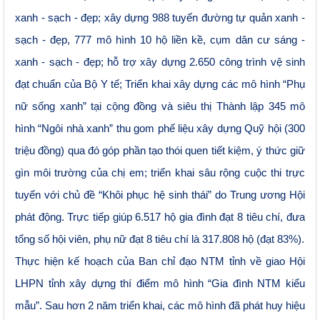
xanh - sạch - đẹp; xây dựng 988 tuyến đường tự quản xanh -
sạch - đẹp, 777 mô hình 10 hộ liền kề, cụm dân cư sáng -
xanh - sạch - đẹp; hỗ trợ xây dựng 2.650 công trình vệ sinh
đạt chuẩn của Bộ Y tế; Triển khai xây dựng các mô hình “Phụ
nữ sống xanh” tại cộng đồng và siêu thị Thành lập 345 mô
hình “Ngôi nhà xanh” thu gom phế liệu xây dựng Quỹ hội (300
triệu đồng) qua đó góp phần tạo thói quen tiết kiệm, ý thức giữ
gìn môi trường của chị em; triển khai sâu rộng cuộc thi trực
tuyến với chủ đề “Khôi phục hệ sinh thái” do Trung ương Hội
phát động. Trực tiếp giúp 6.517 hộ gia đình đạt 8 tiêu chí, đưa
tổng số hội viên, phụ nữ đạt 8 tiêu chí là 317.808 hộ (đạt 83%).
Thực hiện kế hoạch của Ban chỉ đạo NTM tỉnh về giao Hội
LHPN tỉnh xây dựng thí điểm mô hình “Gia đình NTM kiểu
mẫu”. Sau hơn 2 năm triển khai, các mô hình đã phát huy hiệu