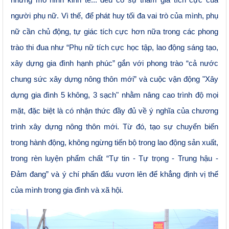
những mô hình kinh tế... đều có sự tham gia tích cực của
người phụ nữ. Vì thế, để phát huy tối đa vai trò của mình, phụ
nữ cần chủ động, tự giác tích cực hơn nữa trong các phong
trào thi đua như “Phụ nữ tích cực học tập, lao động sáng tạo,
xây dựng gia đình hạnh phúc” gắn với phong trào “cả nước
chung sức xây dựng nông thôn mới” và cuộc vận động "Xây
dựng gia đình 5 không, 3 sạch" nhằm nâng cao trình độ mọi
mặt, đặc biệt là có nhận thức đầy đủ về ý nghĩa của chương
trình xây dựng nông thôn mới. Từ đó, tạo sự chuyển biến
trong hành động, không ngừng tiến bộ trong lao động sản xuất,
trong rèn luyện phẩm chất “Tự tin - Tự trọng - Trung hậu -
Đảm đang” và ý chí phấn đấu vươn lên để khẳng định vị thế
của mình trong gia đình và xã hội
.