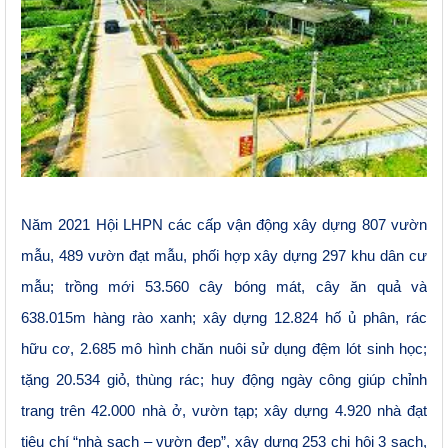
Năm 2021 Hội LHPN các cấp vận động xây dựng 807 vườn
mẫu, 489 vườn đạt mẫu, phối hợp xây dựng 297 khu dân cư
mẫu; trồng mới 53.560 cây bóng mát, cây
ă
n quả và
638.015m hàng rào xanh; xây dựng 12.824 hố ủ phân, rác
hữu cơ, 2.685 mô hình chăn nuôi sử dụng đệm lót sinh học;
tặng 20.534 giỏ, thùng rác; huy động ngày công giúp chỉnh
trang trên 42.000 nhà ở, vườn tạp; xây dựng 4.920 nhà đạt
tiêu chí “nhà sạch – vườn đẹp”, xây dựng 253 chi hội 3 sạch,