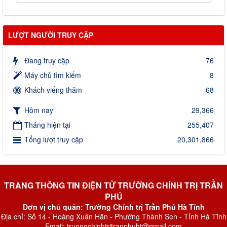
LƯỢT NGƯỜI TRUY CẬP
Đang truy cập
76
Máy chủ tìm kiếm
8
Khách viếng thăm
68
Hôm nay
29,366
Tháng hiện tại
255,407
Tổng lượt truy cập
20,301,866
TRANG THÔNG TIN ĐIỆN TỬ TRƯỜNG CHÍNH TRỊ TRẦN
PHÚ
Đơn vị chủ quản: Trường Chính trị Trần Phú Hà Tĩnh
Địa chỉ: Số 14 - Hoàng Xuân Hãn - Phường Thành Sen - Tỉnh Hà Tĩnh
Email: truongchinhtritranphuht@gmail.com