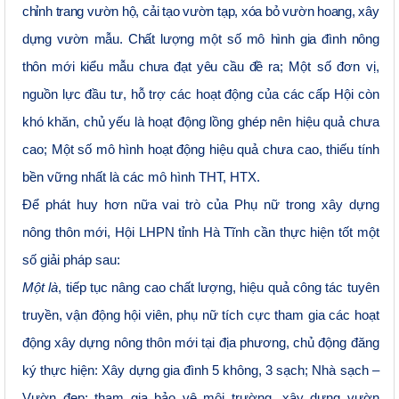
chỉnh trang vườn hộ, cải tạo vườn tạp, xóa bỏ vườn hoang, xây
dựng vườn mẫu. Chất lượng một số mô hình gia đình nông
thôn mới kiểu mẫu chưa đạt yêu cầu đề ra
;
Một số đơn vị,
n
guồn lực đầu tư, hỗ trợ các hoạt động của các cấp Hội còn
khó khăn, chủ yếu là hoạt động lồng ghép nên hiệu quả chưa
cao;
Một số mô hình hoạt động hiệu quả chưa cao, thiếu tính
bền vững nhất là các mô hình THT, HTX
.
Để phát huy hơn nữa vai trò của Phụ nữ trong xây dựng
nông thôn mới, Hội LHPN tỉnh Hà Tĩnh cần thực hiện tốt một
số giải pháp sau:
Một là
, tiếp tục nâng cao chất lượng, hiệu quả công tác tuyên
truyền, vận động hội viên, phụ nữ tích cực tham gia các hoạt
động xây dựng nông thôn mới tại địa phương, chủ động đăng
ký thực hiện: Xây dựng gia đình 5 không, 3 sạch; Nhà sạch –
Vườn đẹp; tham gia bảo vệ môi trường, xây dựng vườn