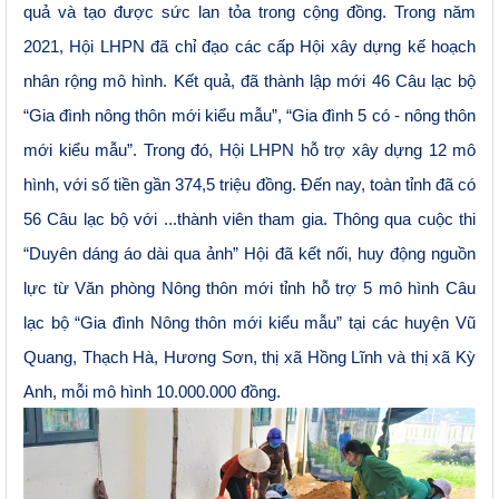
quả và tạo được sức lan tỏa trong cộng đồng. Trong năm
2021, Hội LHPN đã chỉ đạo các cấp Hội xây dựng kế hoạch
nhân rộng mô hình. Kết quả, đã thành lập mới 46 Câu lạc bộ
“Gia đình nông thôn mới kiểu mẫu”, “Gia đình 5 có - nông thôn
mới kiểu mẫu”. Trong đó, Hội LHPN hỗ trợ xây dựng 12 mô
hình, với số tiền gần 374,5 triệu đồng. Đến nay, toàn tỉnh đã có
56 Câu lạc bộ với ...thành viên tham gia.
T
hông
qua cuộc thi
“Duyên dáng áo dài qua ảnh” Hội đã kết nối, huy động nguồn
lực từ Văn phòng Nông thôn mới tỉnh hỗ trợ 5 mô hình Câu
lạc bộ “
Gia đình Nông thôn mới kiểu mẫu” tại các huyện Vũ
Quang, Thạch Hà, Hương Sơn, thị xã Hồng Lĩnh và thị xã Kỳ
Anh, mỗi mô hình 10.000.000 đồng.