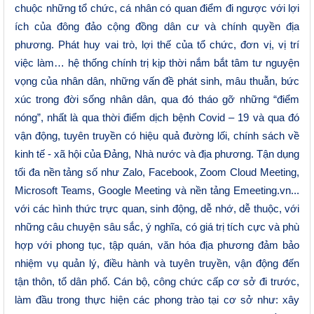
chuộc những tổ chức, cá nhân có quan điểm đi ngược với lợi
ích của đông đảo cộng đồng dân cư và chính quyền địa
phương. Phát huy vai trò, lợi thế của tổ chức, đơn vị, vị trí
việc làm… hệ thống chính trị kịp thời nắm bắt tâm tư nguyện
vọng của nhân dân, những vấn đề phát sinh, mâu thuẫn, bức
xúc trong đời sống nhân dân, qua đó tháo gỡ những “điểm
nóng”, nhất là qua thời điểm dịch bệnh Covid – 19 và qua đó
vận động, tuyên truyền có hiệu quả đường lối, chính sách về
kinh tế - xã hội của Đảng, Nhà nước và địa phương. Tận dụng
tối đa nền tảng số như Zalo, Facebook, Zoom Cloud Meeting,
Microsoft Teams, Google Meeting và nền tảng Emeeting.vn...
với các hình thức trực quan, sinh động, dễ nhớ, dễ thuộc, với
những câu chuyện sâu sắc, ý nghĩa, có giá trị tích cực và phù
hợp với phong tục, tập quán, văn hóa địa phương đảm bảo
nhiệm vụ quản lý, điều hành và tuyên truyền, vận động đến
tận thôn, tổ dân phố. Cán bộ, công chức cấp cơ sở đi trước,
làm đầu trong thực hiện các phong trào tại cơ sở như: xây