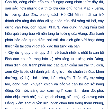
Cán bộ
, công chức cấp cơ sở ngày càng nhận thức đầy đủ,
sâu sắc hơn những giá trị to lớn của chủ nghĩa Mác - Lênin,
tư tưởng, đạo đức, phong cách Hồ Chí Minh, thật sự trở
thành nền tảng tinh thần vững chắc của đời sống xã hội, xây
dựng văn hoá, con người
XHCN
. Vận dụng những hiểu biết
hiệu quả trong bảo vệ nền tảng tư tưởng của Đảng, đấu tranh
phản bác các quan điểm sai trái, thù địch gắn với hoạt động
thực tiễn tại đơn vị cơ sở, đặc thù từng địa bàn.
- Xây dựng quy chế, quy định về trách nhiệm, nhất là cán bộ
lãnh đạo cơ sở trong bảo vệ nền tảng tư tưởng của Đảng,
nhận diện, đấu tranh phản bác các quan điểm sai trái, thù địch,
xem đây là tiêu chí đánh giá năng lực, tiêu chuẩn thi đua, khen
thưởng, kỷ luật, bổ nhiệm, luân chuyển. Thúc đẩy sự sáng
tạo, cống hiến, khuyến khích và bảo vệ cán bộ cơ sở năng
động, đổi mới, sáng tạo, dám nghĩ, dám làm, dám đột phá,
dám chịu trách nhiệm vì lợi ích chung, siết chặt kỷ cương của
Đảng, kiểm soát quyền lực, ngăn chặn tình trạng tham nhũng,