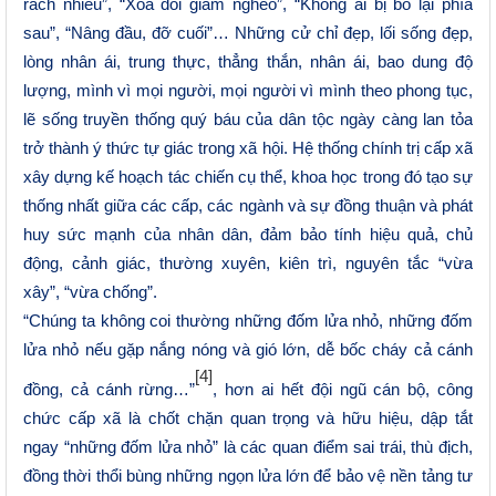
rách nhiều”, “Xóa đói giảm nghèo”, “Không ai bị bỏ lại phía
sau”, “Nâng đầu, đỡ cuối”… Những cử chỉ đẹp, lối sống đẹp,
lòng nhân ái, trung thực, thẳng thắn, nhân ái, bao dung độ
lượng, mình vì mọi người, mọi người vì mình theo phong tục,
lẽ sống truyền thống quý báu của dân tộc ngày càng lan tỏa
trở thành ý thức tự giác trong xã hội. Hệ thống chính trị cấp xã
xây dựng kế hoạch tác chiến cụ thể, khoa học trong đó tạo sự
thống nhất giữa các cấp, các ngành và sự đồng thuận và phát
huy sức mạnh của nhân dân, đảm bảo tính hiệu quả, chủ
động, cảnh giác, thường xuyên, kiên trì, nguyên tắc “vừa
xây”, “vừa chống”.
“Chúng ta không coi thường những đốm lửa nhỏ, những đốm
lửa nhỏ nếu gặp nắng nóng và gió lớn, dễ bốc cháy cả cánh
[4]
đồng, cả cánh rừng…”
, hơn ai hết đội ngũ cán bộ, công
chức cấp xã là chốt chặn quan trọng và hữu hiệu, dập tắt
ngay “những đốm lửa nhỏ” là các quan điểm sai trái, thù địch,
đồng thời thổi bùng những ngọn lửa lớn để bảo vệ nền tảng tư