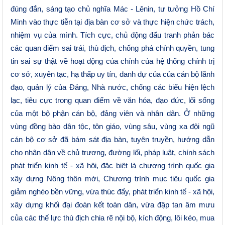
đúng đắn, sáng tạo chủ nghĩa Mác - Lênin, tư tưởng Hồ Chí
Minh vào thực tiễn tại địa bàn cơ sở và thực hiện chức trách,
nhiệm vụ của mình. Tích cực, chủ động đấu tranh phản bác
các quan điểm sai trái, thù địch, chống phá chính quyền, tung
tin sai sự thật về hoạt động của chính của hệ thống chính trị
cơ sở, xuyên tạc, hạ thấp uy tín, danh dự của của cán bộ lãnh
đạo, quản lý của Đảng, Nhà nước, chống các biểu hiện lệch
lạc, tiêu cực trong quan điểm về văn hóa, đạo đức, lối sống
của một bộ phận cán bộ, đảng viên và nhân dân. Ở những
vùng đồng bào dân tộc, tôn giáo, vùng sâu, vùng xa đội ngũ
cán bộ cơ sở đã bám sát địa bàn, tuyên truyền, hướng dẫn
cho nhân dân về chủ trương, đường lối, pháp luật, chính sách
phát triển kinh tế - xã hội, đặc biệt là chương trình quốc gia
xây dựng Nông thôn mới, Chương trình mục tiêu quốc gia
giảm nghèo bền vững, vừa thúc đẩy, phát triển kinh tế - xã hội,
xây dựng khối đại đoàn kết toàn dân, vừa đập tan âm mưu
của các thế lực thù địch chia rẽ nội bộ, kích động, lôi kéo, mua