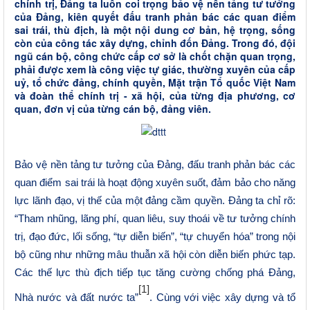
chính trị, Đảng ta luôn coi trọng bảo vệ nền tảng tư tưởng
của Đảng, kiên quyết đấu tranh phản bác các quan điểm
sai trái, thù địch, là một nội dung cơ bản, hệ trọng, sống
còn của công tác xây dựng, chỉnh đốn Đảng. Trong đó, đội
ngũ cán bộ, công chức cấp cơ sở là chốt chặn quan trọng,
phải được xem là công việc tự giác, thường xuyên của cấp
uỷ, tổ chức đảng, chính quyền, Mặt trận Tổ quốc Việt Nam
và đoàn thể chính trị - xã hội, của từng địa phương, cơ
quan, đơn vị của từng cán bộ, đảng viên.
Bảo vệ nền tảng tư tưởng
của Đảng
, đấu tranh phản bác các
quan điểm sai trái là hoạt động xuyên suốt, đảm bảo cho năng
lực lãnh đạo, vị thế của một đảng cầm quyền. Đảng ta chỉ rõ:
“Tham nhũng, lãng phí, quan liêu, suy thoái về tư tưởng chính
trị, đạo đức, lối sống, “tự diễn biến”, “tự chuyển hóa” trong nội
bộ cũng như những mâu thuẫn xã hội còn diễn biến phức tạp.
Các thế lực thù địch tiếp tục tăng cường chống phá Đảng,
[1]
Nhà nước và đất nước ta”
. Cùng với việc xây dựng và tổ