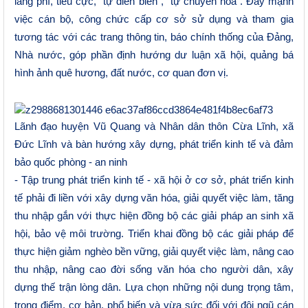
lãng phí, tiêu cực, “tự diễn biến”, “tự chuyển hóa”. Đẩy mạnh
việc cán bộ, công chức cấp cơ sở sử dụng và tham gia
tương tác với các trang thông tin, báo chính thống của Đảng,
Nhà nước, góp phần định hướng dư luận xã hội, quảng bá
hình ảnh quê hương, đất nước, cơ quan đơn vị.
Lãnh đạo huyện Vũ Quang và Nhân dân thôn Cừa Lĩnh, xã
Đức Lĩnh và bàn hướng xây dựng, phát triển kinh tế và đảm
bảo quốc phòng - an ninh
- Tập trung phát triển kinh tế - xã hội ở cơ sở, phát triển kinh
tế phải đi liền với xây dựng văn hóa, giải quyết việc làm, tăng
thu nhập gắn với thực hiện đồng bộ các giải pháp an sinh xã
hội, bảo vệ môi trường. Triển khai đồng bộ các giải pháp để
thực hiện giảm nghèo bền vững, giải quyết việc làm, nâng cao
thu nhập, nâng cao đời sống văn hóa cho người dân, xây
dựng thế trận lòng dân. Lựa chọn những nội dung trọng tâm,
trọng điểm, cơ bản, phổ biến và vừa sức đối với đội ngũ cán