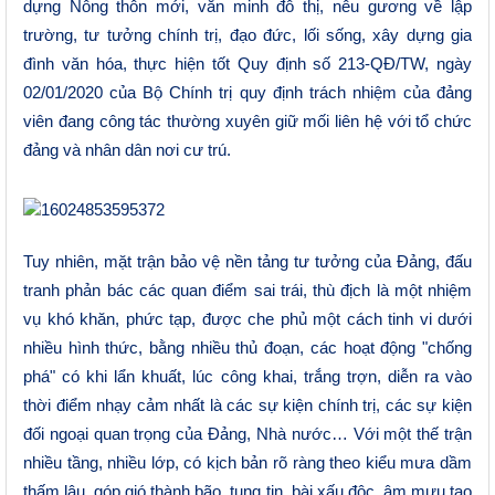
dựng Nông thôn mới, văn minh đô thị, nêu gương về lập
trường, tư tưởng chính trị, đạo đức, lối sống, xây dựng gia
đình văn hóa, thực hiện tốt Quy định số 213-QĐ/TW, ngày
02/01/2020 của Bộ Chính trị quy định trách nhiệm của đảng
viên đang công tác thường xuyên giữ mối liên hệ với tổ chức
đảng và nhân dân nơi cư trú.
Tuy nhiên, mặt trận bảo vệ nền tảng tư tưởng của Đảng, đấu
tranh phản bác các quan điểm sai trái, thù địch là một nhiệm
vụ khó khăn, phức tạp, được che phủ một cách tinh vi dưới
nhiều hình thức, bằng nhiều thủ đoạn, các hoạt động "chống
phá" có khi lẩn khuất, lúc công khai, trắng trợn, diễn ra vào
thời điểm nhạy cảm nhất là các sự kiện chính trị, các sự kiện
đối ngoại quan trọng của Đảng, Nhà nước… Với một thế trận
nhiều tầng, nhiều lớp, có kịch bản rõ ràng theo kiểu mưa dầm
thấm lâu, góp gió thành bão, tung tin, bài xấu độc, âm mưu tạo