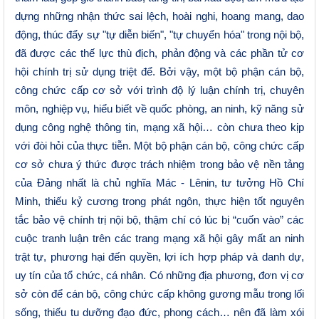
dựng những nhận thức sai lệch, hoài nghi, hoang mang, dao
động, thúc đẩy sự "tự diễn biến", "tự chuyển hóa" trong nội bộ,
đã được các thế lực thù địch, phản động và các phần tử cơ
hội chính trị sử dụng triệt để. Bởi vậy, một bộ phận cán bộ,
công chức cấp cơ sở với trình độ lý luận chính trị, chuyên
môn, nghiệp vụ, hiểu biết về quốc phòng, an ninh, kỹ năng sử
dụng công nghệ thông tin, mạng xã hội… còn chưa theo kịp
với đòi hỏi của thực tiễn. Một bộ phận cán bộ, công chức cấp
cơ sở chưa ý thức được trách nhiệm trong bảo vệ nền tảng
của Đảng nhất là chủ nghĩa Mác - Lênin, tư tưởng Hồ Chí
Minh, thiếu kỷ cương trong phát ngôn, thực hiện tốt nguyên
tắc bảo vệ chính trị nội bộ, thậm chí có lúc bị “cuốn vào” các
cuộc tranh luận trên các trang mạng xã hội gây mất an ninh
trật tự, phương hại đến quyền, lợi ích hợp pháp và danh dự,
uy tín của tổ chức, cá nhân. Có những địa phương, đơn vị cơ
sở còn để cán bộ, công chức cấp không gương mẫu trong lối
sống, thiếu tu dưỡng đạo đức, phong cách… nên đã làm xói