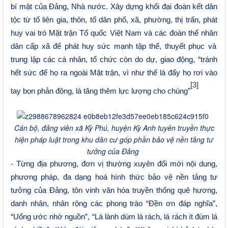
bí mật của Đảng, Nhà nước. Xây dựng khối đại đoàn kết dân
tộc từ tổ liên gia, thôn, tổ dân phố, xã, phường, thị trấn, phát
huy vai trò Mặt trận
T
ổ quốc Việt Nam và các đoàn thể nhân
dân
cấp xã để phát huy sức mạnh tập thể, thuyết phục và
trung lập các cá nhân, tổ chức còn do dự, giao động, “tránh
hết sức để họ ra ngoài Mặt trận, vì như thế là đẩy họ rơi vào
[3]
tay bọn phản động, là tăng thêm lực lượng cho chúng”
Cán bộ, đảng viên xã Kỳ Phú, huyện Kỳ Anh tuyên truyền thực
hiện pháp luật trong khu dân cư góp phần bảo vệ nền tảng tư
tưởng của Đảng
- Từng địa phương, đơn vị thường xuyên đổi mới nội dung,
phương pháp, đa dạng hoá hình thức bảo vệ nền tảng tư
tưởng của Đảng, tôn vinh văn hóa truyền thống quê hương,
danh nhân, nhân rộng các phong trào “Đền ơn đáp nghĩa”,
“Uống ước nhớ nguồn”, “Lá lành dùm lá rách, lá rách ít đùm lá