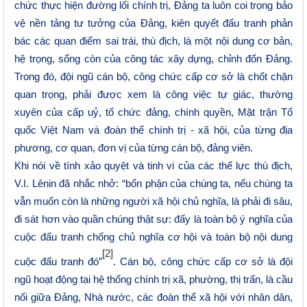
chức thực hiện đường lối chính trị, Đảng ta luôn coi trọng bảo
vệ nền tảng tư tưởng của Đảng, kiên quyết đấu tranh phản
bác các quan điểm sai trái, thù địch, là một nội dung cơ bản,
hệ trọng, sống còn của công tác xây dựng, chỉnh đốn Đảng.
Trong đó, đội ngũ cán bộ, công chức cấp cơ sở là chốt chặn
quan trọng, phải được xem là công việc tự giác, thường
xuyên của cấp uỷ, tổ chức đảng, chính quyền, Mặt trận Tổ
quốc Việt Nam và đoàn thể chính trị - xã hội, của từng địa
phương, cơ quan, đơn vị của từng cán bộ, đảng viên.
Khi nói về tính xảo quyệt và tinh vi của các thế lực thù địch
,
V.I. Lênin đã nhắc nhở: “bổn phận của chúng ta, nếu chúng ta
vẫn muốn còn là những người xã hội chủ nghĩa, là phải đi sâu,
đi sát hơn vào quần chúng thật sự: đấy là toàn bộ ý nghĩa của
cuộc đấu tranh chống chủ nghĩa cơ hội và toàn bộ nội dung
[2]
cuộc đấu tranh đó”
. Cán bộ, công chức cấp cơ sở là đội
ngũ hoạt động tại hệ thống chính trị xã, phường, thị trấn, là cầu
nối giữa Đảng, Nhà nước, các đoàn thể xã hội với nhân dân,