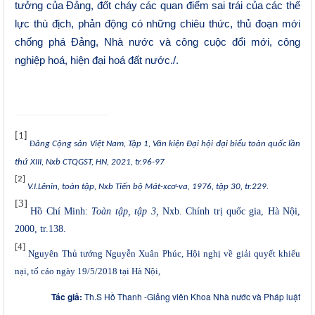
tưởng của Đảng, đốt cháy các quan điểm sai trái của các thế
lực thù địch, phản động có những chiêu thức, thủ đoạn mới
chống phá Đảng, Nhà nước và công cuộc đổi mới, công
nghiệp hoá, hiện đại hoá đất nước.
/.
[1]
Đ
ảng Cộng sản Việt Nam, Tập 1, Văn kiện Đại hội đại biểu toàn quốc lần
thứ XIII, Nxb CTQGST, HN, 2021, tr.96-97
[2]
V.I.Lênin, toàn tập, Nxb Tiến bộ Mát-xcơ-va, 1976, tập 30, tr.229.
[3]
Hồ Chí Minh:
Toàn tập, tập 3,
Nxb. Chính trị quốc gia, Hà Nội,
2000, tr.138.
[4]
Nguyên Thủ tướng Nguyễn Xuân Phúc, Hội nghị về giải quyết khiếu
nại, tố cáo ngày 19/5/2018 tại Hà Nội,
Tác giả:
Th.S Hồ Thanh -Giảng viên Khoa Nhà nước và Pháp luật