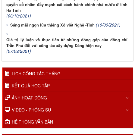
quyền số nhằm đẩy mạnh cải cách hành chính nhà nước ở tỉnh
Hà Tĩnh
(06/10/2021)
(10/09/2021)
Sáng mãi ngọn lửa thiêng Xô viết Nghệ -Tĩnh
Giá trị lý luận và thực tiễn từ những đóng góp của đồng chí
Trần Phú đối với công tác xây dựng Đảng hiện nay
(07/09/2021)
LỊCH CÔNG TÁC THÁNG
KẾT QUẢ HỌC TẬP
ẢNH HOẠT ĐỘNG
VIDEO - PHÓNG SỰ
HỆ THỐNG VĂN BẢN