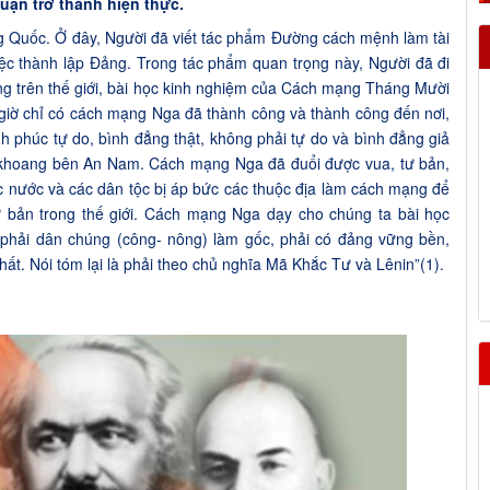
luận trở thành hiện thực.
 Quốc. Ở đây, Người đã viết tác phẩm Đường cách mệnh làm tài
iệc thành lập Đảng. Trong tác phẩm quan trọng này, Người đã đi
ng trên thế giới, bài học kinh nghiệm của Cách mạng Tháng Mười
 giờ chỉ có cách mạng Nga đã thành công và thành công đến nơi,
 phúc tự do, bình đẳng thật, không phải tự do và bình đẳng giả
 khoang bên An Nam. Cách mạng Nga đã đuổi được vua, tư bản,
ác nước và các dân tộc bị áp bức các thuộc địa làm cách mạng để
ư bản trong thế giới. Cách mạng Nga dạy cho chúng ta bài học
phải dân chúng (công- nông) làm gốc, phải có đảng vững bền,
hất. Nói tóm lại là phải theo chủ nghĩa Mã Khắc Tư và Lênin”(1).