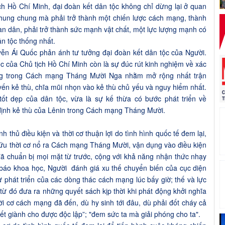
ịch Hồ Chí Minh, đại đoàn kết dân tộc không chỉ dừng lại ở quan
 chung chung mà phải trở thành một chiến lược cách mạng, thành
n dân, phải trở thành sức mạnh vật chất, một lực lượng mạnh có
ân tộc thống nhất.
ễn Ái Quốc phản ánh tư tưởng đại đoàn kết dân tộc của Người.
ộc của Chủ tịch Hồ Chí Minh còn là sự đúc rút kinh nghiệm về xác
ng trong Cách mạng Tháng Mười Nga nhằm mở rộng nhất trận
yến kẻ thù, chĩa mũi nhọn vào kẻ thù chủ yếu và nguy hiểm nhất.
tốt dẹp của dân tộc, vừa là sự kế thừa có bước phát triển về
định kẻ thù của Lênin trong Cách mạng Tháng Mười.
nh thủ điều kiện và thời cơ thuận lợi do tình hình quốc tế đem lại,
cứu thời cơ nổ ra Cách mạng Tháng Mười, vận dụng vào điều kiện
ã chuẩn bị mọi mặt từ trước, cộng với khả năng nhận thức nhạy
 báo khoa học, Người đánh giá xu thế chuyển biến của cục diện
sự phát triển của các dòng thác cách mạng lúc bấy giờ; thế và lực
ừ đó đưa ra những quyết sách kịp thời khi phát động khởi nghĩa
 cơ cách mạng đã đến, dù hy sinh tới đâu, dù phải đốt cháy cả
ết giành cho được độc lập”; "đem sức ta mà giải phóng cho ta".