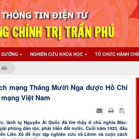
I DƯỠNG
NGHIÊN CỨU KHOA HỌC
TỔ CHỨC HÀNH CH
 đổi
ách mạng Tháng Mười Nga được Hồ Chí
 mạng Việt Nam
c, lãnh tụ Nguyễn Ái Quốc đã tìm thấy ở chủ nghĩa Mác-
ải phóng dân tộc, phát triển đất nước. Cuối năm 1923, đầu
ến Liên Xô để học tập nghiên cứu về Lênin và cuộc cách