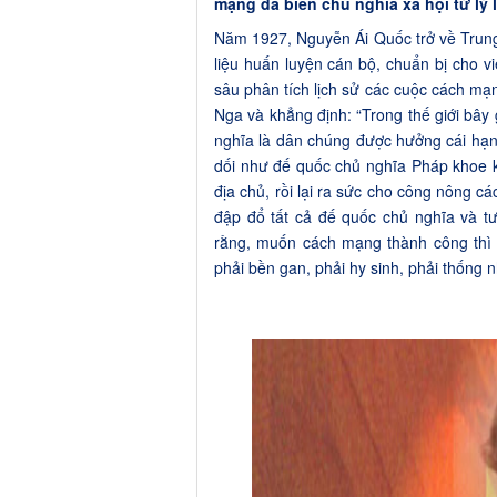
mạng đã biến chủ nghĩa xã hội từ lý 
Năm 1927, Nguyễn Ái Quốc trở về Trung
liệu huấn luyện cán bộ, chuẩn bị cho v
sâu phân tích lịch sử các cuộc cách mạ
Nga và khẳng định: “Trong thế giới bây
nghĩa là dân chúng được hưởng cái hạnh
dối như đế quốc chủ nghĩa Pháp khoe
địa chủ, rồi lại ra sức cho công nông c
đập đổ tất cả đế quốc chủ nghĩa và t
rằng, muốn cách mạng thành công thì 
phải bền gan, phải hy sinh, phải thống n