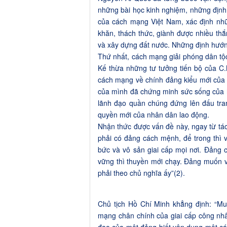
những bài học kinh nghiệm, những địn
của cách mạng Việt Nam, xác định nh
khăn, thách thức, giành được nhiều thắ
và xây dựng đất nước. Những định hướng
Thứ nhất, cách mạng giải phóng dân tộc
Kế thừa những tư tưởng tiến bộ của C.M
cách mạng về chính đảng kiểu mới của gi
của mình đã chứng minh sức sống của h
lãnh đạo quần chúng đứng lên đấu tran
quyền mới của nhân dân lao động.
Nhận thức được vấn đề này, ngay từ tá
phải có đảng cách mệnh, để trong thì vậ
bức và vô sản giai cấp mọi nơi. Đảng
vững thì thuyền mới chạy. Đảng muốn vữ
phải theo chủ nghĩa ấy”(2).
Chủ tịch Hồ Chí Minh khẳng định: “M
mạng chân chính của giai cấp công nhâ