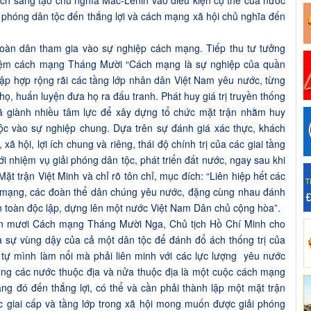
ch sáng tạo chủ nghĩa Mác-Lênin vào điều kiện cụ thể của nước
 phóng dân tộc đến thắng lợi và cách mạng xã hội chủ nghĩa đến
toàn dân tham gia vào sự nghiệp cách mạng. Tiếp thu tư tưởng
iệm cách mạng Tháng Mười “Cách mạng là sự nghiệp của quần
ập hợp rộng rãi các tầng lớp nhân dân Việt Nam yêu nước, từng
họ, huấn luyện đưa họ ra đấu tranh. Phát huy giá trị truyền thống
đã giành nhiều tâm lực để xây dựng tổ chức mặt trận nhằm huy
c vào sự nghiệp chung. Dựa trên sự đánh giá xác thực, khách
xã hội, lợi ích chung và riêng, thái độ chính trị của các giai tầng
i nhiệm vụ giải phóng dân tộc, phát triển đất nước, ngay sau khi
t trận Việt Minh và chỉ rõ tôn chỉ, mục đích: “Liên hiệp hết các
h mạng, các đoàn thể dân chúng yêu nước, đặng cùng nhau đánh
n toàn độc lập, dựng lên một nước Việt Nam Dân chủ cộng hòa”.
bốn mươi Cách mạng Tháng Mười Nga, Chủ tịch Hồ Chí Minh cho
à sự vùng dậy của cả một dân tộc để đánh đổ ách thống trị của
 tự mình làm nổi mà phải liên minh với các lực lượng yêu nước
ong các nước thuộc địa và nửa thuộc địa là một cuộc cách mạng
g đó đến thắng lợi, có thể và cần phải thành lập một mặt trận
các giai cấp và tầng lớp trong xã hội mong muốn được giải phóng