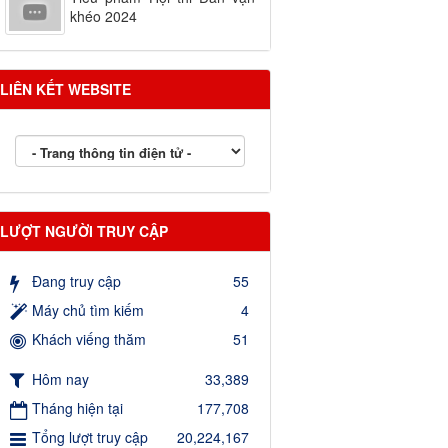
khéo 2024
LIÊN KẾT WEBSITE
LƯỢT NGƯỜI TRUY CẬP
Đang truy cập
55
Máy chủ tìm kiếm
4
Khách viếng thăm
51
Hôm nay
33,389
Tháng hiện tại
177,708
Tổng lượt truy cập
20,224,167