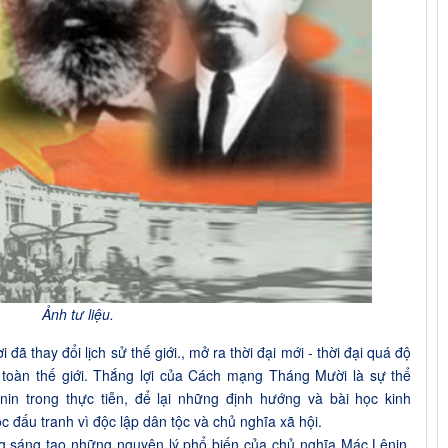
Ảnh tư liệu.
thay đổi lịch sử thế giới., mở ra thời đại mới - thời đại quá độ
i toàn thế giới. Thắng lợi của Cách mạng Tháng Mười là sự thể
in trong thực tiễn, để lại những định hướng và bài học kinh
c đấu tranh vì độc lập dân tộc và chủ nghĩa xã hội.
 sáng tạo những nguyên lý phổ biến của chủ nghĩa Mác Lênin,