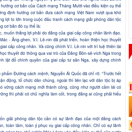
h hướng cơ bản của Cách mạng Tháng Mười vào điều kiện cụ thể
ững định hướng cơ bản đưa cách mạng Việt Nam vượt qua khó
ng lợi to lớn trong cuộc đấu tranh cách mạng giải phóng dân tộc
 cơ bản đó cụ thể là:
, muốn thắng lợi phải do đảng của giai cấp công nhân lãnh đạo.
ác - Ăng-ghen, V.I. Lê-nin đã phát triển, hoàn thiện học thuyết
ai cấp công nhân. Và cũng chính V.I. Lê-nin với trí tuệ thiên tài
ọc thuyết đó thông qua vai trò của Đảng Bôn-sê-vích Nga trong
h lật đổ chính quyền của giai cấp tư sản Nga, xây dựng chính
c phẩm Đường cách mệnh, Nguyễn Ái Quốc đã chỉ rõ: “Trước hết
n động, tổ chức dân chúng, ngoài thì liên lạc với dân tộc bị áp
 có vững cách mạng mới thành công, cũng như người cầm lái có
ng thì phải có chủ nghĩa làm cốt, trong đảng ai cũng phải hiểu
uốn giải phóng dân tộc cần có sự lãnh đạo của một đảng cách
n, toàn tâm, toàn ý phục vụ giai cấp công nhân. Chỉ có sự lãnh