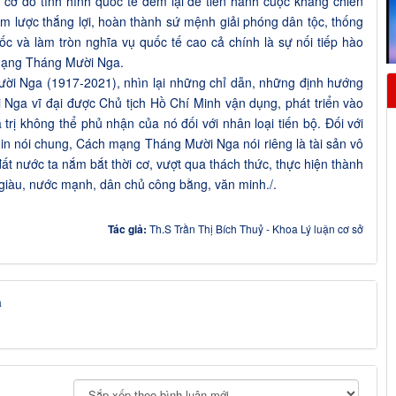
i cơ do tình hình quốc tế đem lại để tiến hành cuộc kháng chiến
 lược thắng lợi, hoàn thành sứ mệnh giải phóng dân tộc, thống
c và làm tròn nghĩa vụ quốc tế cao cả chính là sự nối tiếp hào
 mạng Tháng Mười Nga.
i Nga (1917-2021), nhìn lại những chỉ dẫn, những định hướng
Nga vĩ đại được Chủ tịch Hồ Chí Minh vận dụng, phát triển vào
rị không thể phủ nhận của nó đối với nhân loại tiến bộ. Đối với
nin nói chung, Cách mạng Tháng Mười Nga nói riêng là tài sản vô
đất nước ta nắm bắt thời cơ, vượt qua thách thức, thực hiện thành
 giàu, nước mạnh, dân chủ công bằng, văn minh./.
Tác giả:
Th.S Trần Thị Bích Thuỷ - Khoa Lý luận cơ sở
á