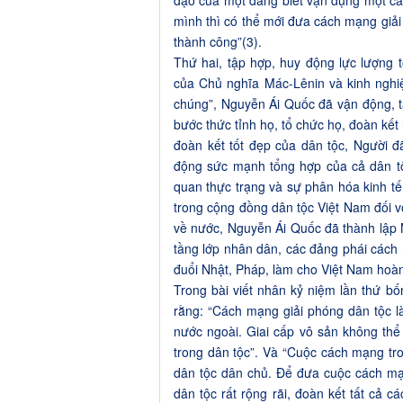
đạo của một đảng biết vận dụng một cá
mình thì có thể mới đưa cách mạng giải
thành công”(3).
Thứ hai, tập hợp, huy động lực lượng 
của Chủ nghĩa Mác-Lênin và kinh ngh
chúng”, Nguyễn Ái Quốc đã vận động, t
bước thức tỉnh họ, tổ chức họ, đoàn kết 
đoàn kết tốt đẹp của dân tộc, Người 
động sức mạnh tổng hợp của cả dân tộ
quan thực trạng và sự phân hóa kinh tế, 
trong cộng đồng dân tộc Việt Nam đối vớ
về nước, Nguyễn Ái Quốc đã thành lập Mặ
tầng lớp nhân dân, các đảng phái các
đuổi Nhật, Pháp, làm cho Việt Nam hoà
Trong bài viết nhân kỷ niệm lần thứ 
rằng: “Cách mạng giải phóng dân tộc l
nước ngoài. Giai cấp vô sản không thể
trong dân tộc”. Và “Cuộc cách mạng tr
dân tộc dân chủ. Để đưa cuộc cách mạn
dân tộc rất rộng rãi, đoàn kết tất cả 