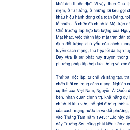
khỏi ách thuộc địa”. Vì vậy, theo Chủ t
niệm, ở tư tưởng, ở những lời kêu gọi
khẩu hiệu hành động của toàn Đảng, toà
tổ chức - tổ chức đó chính là Mặt trận d
Chủ trương tập hợp lực lượng của Nguy
Mặt khác, việc thành lập mặt trận dân t
định đối tượng chủ yếu của cách mạ
tuyến cách mạng, thu hẹp tối đa trận tu
Đây vừa là sự phát huy truyền thống 
phương pháp tập hợp lực lượng và xác 
Thứ ba, độc lập, tự chủ và sáng tạo, tra
chớp thời cơ trọng cách mạng. Nghiên 
cụ thể của Việt Nam, Nguyễn Ái Quốc đ
bén, nhãn quan chính trị, khả năng dự
chính trị khu vực, thế giới đương thời; 
của cách mạng nước ta và đối phương, t
vào Tháng Tám năm 1945: “Lúc này thời
dãy Trường Sơn cũng phải kiên kiên quy