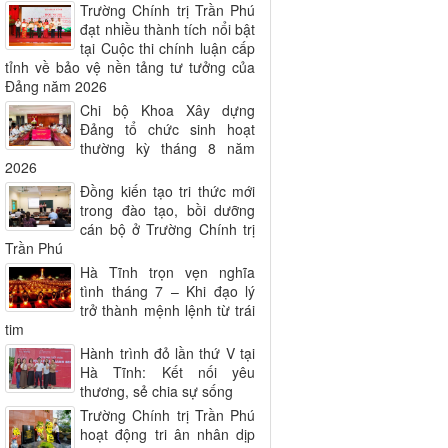
Trường Chính trị Trần Phú
đạt nhiều thành tích nổi bật
tại Cuộc thi chính luận cấp
tỉnh về bảo vệ nền tảng tư tưởng của
Đảng năm 2026
Chi bộ Khoa Xây dựng
Đảng tổ chức sinh hoạt
thường kỳ tháng 8 năm
2026
Đồng kiến tạo tri thức mới
trong đào tạo, bồi dưỡng
cán bộ ở Trường Chính trị
Trần Phú
Hà Tĩnh trọn vẹn nghĩa
tình tháng 7 – Khi đạo lý
trở thành mệnh lệnh từ trái
tim
Hành trình đỏ lần thứ V tại
Hà Tĩnh: Kết nối yêu
thương, sẻ chia sự sống
Trường Chính trị Trần Phú
hoạt động tri ân nhân dịp