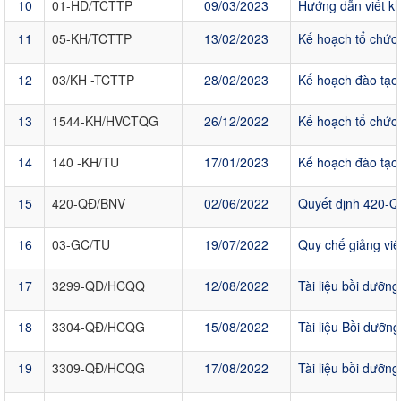
10
01-HD/TCTTP
09/03/2023
Hướng dẫn viết kho
11
05-KH/TCTTP
13/02/2023
Kế hoạch tổ chức
12
03/KH -TCTTP
28/02/2023
Kế hoạch đào tạo,
13
1544-KH/HVCTQG
26/12/2022
Kế hoạch tổ chức H
14
140 -KH/TU
17/01/2023
Kế hoạch đào tạo
15
420-QĐ/BNV
02/06/2022
Quyết định 420-Q
16
03-GC/TU
19/07/2022
Quy chế giảng viê
17
3299-QĐ/HCQQ
12/08/2022
Tài liệu bồi dưỡn
18
3304-QĐ/HCQG
15/08/2022
Tài liệu Bồi dưỡn
19
3309-QĐ/HCQG
17/08/2022
Tài liệu bồi dưỡn