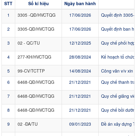
STT
Số kí hiệu
Ngày ban hành
1
3305 -QĐ/HVCTQG
17/06/2026
Quyết định 3305-Q
2
3305-QĐ/HVCTQG
17/06/2026
Quyết định ban hà
3
02 - QC/TU
12/12/2025
Quy chế phối hợp 
4
277-KH/HVCTQG
28/08/2024
Kế hoạch tổ chức 
5
99-CV/TCTTP
14/08/2024
Công văn v/v xin 
6
6468-QĐ/HVCTQG
21/12/2021
Quy chế thanh tra
7
6468-QĐ/HVCTQG
21/12/2021
Quy chế giảng viê
8
6468-QĐ/HVCTQG
21/12/2021
Quy chế bồi dưỡn
9
02 -ĐA/TU
09/01/2023
Đề án xây dựng T