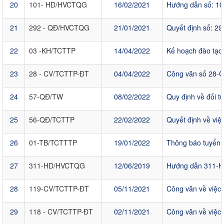
20
101- HD/HVCTQG
16/02/2021
Hướng dẫn số: 101
21
292 - QĐ/HVCTQG
21/01/2021
Quyết định số: 29
22
03 -KH/TCTTP
14/04/2022
Kế hoạch đào tạo,
23
28 - CV/TCTTP-ĐT
04/04/2022
Công văn số 28-CV/T
24
57-QĐ/TW
08/02/2022
Quy định về đối tư
25
56-QĐ/TCTTP
22/02/2022
Quyết định về vi
26
01-TB/TCTTTP
19/01/2022
Thông báo tuyển s
27
311-HD/HVCTQG
12/06/2019
Hướng dẫn 311-HD
28
119-CV/TCTTP-ĐT
05/11/2021
Công văn về việc 
29
118 - CV/TCTTP-ĐT
02/11/2021
Công văn về việc đi n