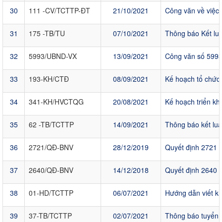
30
111 -CV/TCTTP-ĐT
21/10/2021
Công văn về việc 
31
175 -TB/TU
07/10/2021
Thông báo Kết luậ
32
5993/UBND-VX
13/09/2021
Công văn số 5993/
33
193-KH/CTĐ
08/09/2021
Kế hoạch tổ chức 
34
341-KH/HVCTQG
20/08/2021
Kế hoạch triển kh
35
62 -TB/TCTTP
14/09/2021
Thông báo kết luậ
36
2721/QĐ-BNV
28/12/2019
Quyết định 2721 c
37
2640/QĐ-BNV
14/12/2018
Quyết định 2640 
38
01-HD/TCTTP
06/07/2021
Hướng dẫn viết kh
39
37-TB/TCTTP
02/07/2021
Thông báo tuyển s