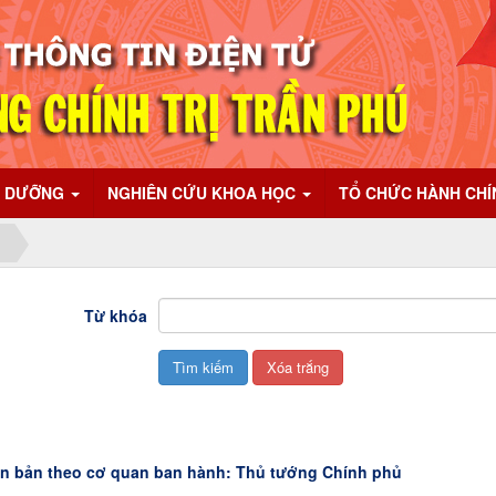
I DƯỠNG
NGHIÊN CỨU KHOA HỌC
TỔ CHỨC HÀNH CH
Từ khóa
n bản theo cơ quan ban hành: Thủ tướng Chính phủ