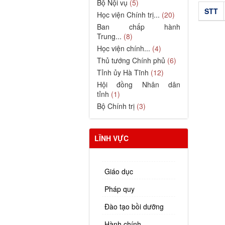
Bộ Nội vụ
(5)
STT
Học viện Chính trị...
(20)
Ban chấp hành
Trung...
(8)
Học viện chính...
(4)
Thủ tướng Chính phủ
(6)
Tỉnh ủy Hà Tĩnh
(12)
Hội đồng Nhân dân
tỉnh
(1)
Bộ Chính trị
(3)
LĨNH VỰC
Giáo dục
Pháp quy
Đào tạo bồi dưỡng
Hành chính