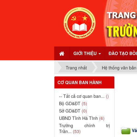
GIỚI THIỆU
ĐÀO TẠO BỒ
Trang nhất
Hệ thống văn bản
CƠ QUAN BAN HÀNH
-- Tất cả cơ quan ban...
()
Bộ GD&ĐT
(5)
Sở GD&ĐT
(0)
UBND Tỉnh Hà Tĩnh
(6)
Trường chính trị
Vă
Trần...
(53)