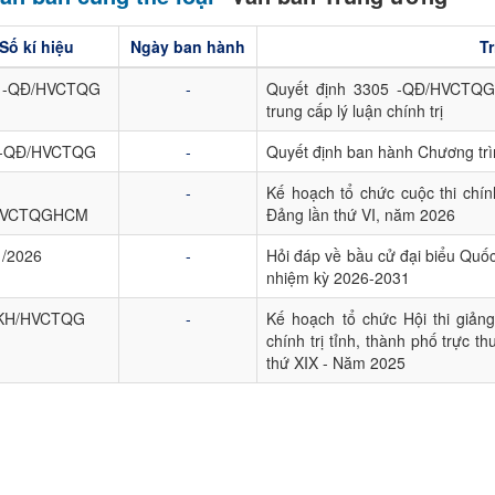
Số kí hiệu
Ngày ban hành
Tr
 -QĐ/HVCTQG
-
Quyết định 3305 -QĐ/HVCTQG 
trung cấp lý luận chính trị
5-QĐ/HVCTQG
-
Quyết định ban hành Chương trìn
-
Kế hoạch tổ chức cuộc thi chí
HVCTQGHCM
Đảng lần thứ VI, năm 2026
1/2026
-
Hỏi đáp về bầu cử đại biểu Quố
nhiệm kỳ 2026-2031
-KH/HVCTQG
-
Kế hoạch tổ chức Hội thi giản
chính trị tỉnh, thành phố trực 
thứ XIX - Năm 2025