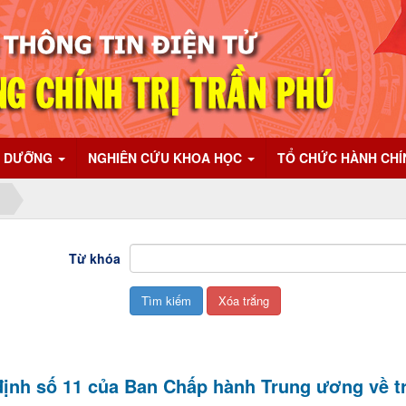
I DƯỠNG
NGHIÊN CỨU KHOA HỌC
TỔ CHỨC HÀNH CH
Từ khóa
ịnh số 11 của Ban Chấp hành Trung ương về tr