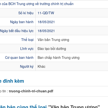
h của BCH Trung ương về trường chính trị chuẩn
Số kí hiệu
11-QĐ/TW
Ngày ban hành
18/05/2021
Ngày bắt đầu hiệu lực
18/05/2021
Thể loại
Văn bản Trung ương
Lĩnh vực
Đào tạo bồi dưỡng
Cơ quan ban hành
Ban chấp hành Trung ương
Người ký
Khác
le đính kèm
p tin :
truong-chinh-tri-chuan.pdf
ăn bản cùng thể loại
"Văn bản Trung ương"