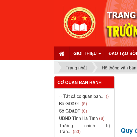
GIỚI THIỆU
ĐÀO TẠO BỒ
Trang nhất
Hệ thống văn bản
CƠ QUAN BAN HÀNH
-- Tất cả cơ quan ban...
()
Bộ GD&ĐT
(5)
Sở GD&ĐT
(0)
UBND Tỉnh Hà Tĩnh
(6)
Trường chính trị
Quy đ
Trần...
(53)