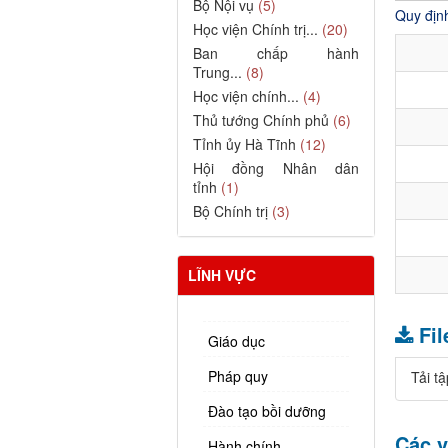
Bộ Nội vụ
(5)
Quy địn
Học viện Chính trị...
(20)
Ban chấp hành
Trung...
(8)
Học viện chính...
(4)
Thủ tướng Chính phủ
(6)
Tỉnh ủy Hà Tĩnh
(12)
Hội đồng Nhân dân
tỉnh
(1)
Bộ Chính trị
(3)
LĨNH VỰC
Fi
Giáo dục
Pháp quy
Tải tậ
Đào tạo bồi dưỡng
Các v
Hành chính