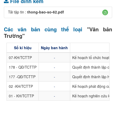
File đính kèm
Tải tập tin :
thong-bao-so-62.pdf
Các văn bản cùng thể loại
"Văn bản
Trường"
Số kí hiệu
Ngày ban hành
07-KH/TCTTP
-
Kế hoạch tổ chức hoạt độn
178 - QĐ/TCTTP
-
Quyết định thành lập các T
177 -QĐ/TCTTP
-
Quyết định thành lập Hội đ
02 -KH/TCTTP
-
Kế hoạch phát động cuộc t
01 - KH/TCTTP
-
Kế hoạch nghiên cứu khoa 