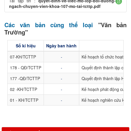
Tải tập tin :
quyet-dinh-ve-viec-mo-lop-boi-duong-
ngach-chuyen-vien-khoa-107-mo-tai-tcttp.pdf
Các văn bản cùng thể loại
"Văn bản
Trường"
Số kí hiệu
Ngày ban hành
07-KH/TCTTP
-
Kế hoạch tổ chức hoạt độn
178 - QĐ/TCTTP
-
Quyết định thành lập các T
177 -QĐ/TCTTP
-
Quyết định thành lập Hội đ
02 -KH/TCTTP
-
Kế hoạch phát động cuộc t
01 - KH/TCTTP
-
Kế hoạch nghiên cứu khoa 