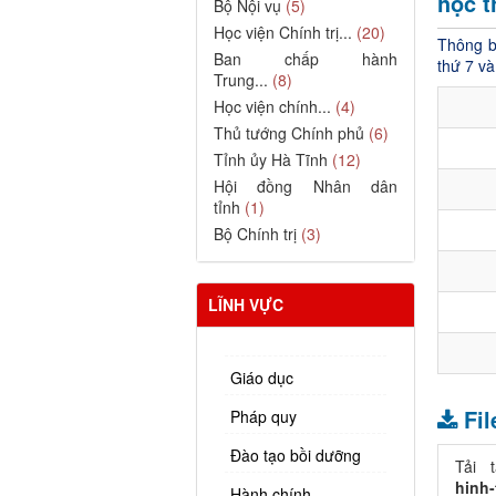
học t
Bộ Nội vụ
(5)
Học viện Chính trị...
(20)
Thông b
Ban chấp hành
thứ 7 và
Trung...
(8)
Học viện chính...
(4)
Thủ tướng Chính phủ
(6)
Tỉnh ủy Hà Tĩnh
(12)
Hội đồng Nhân dân
tỉnh
(1)
Bộ Chính trị
(3)
LĨNH VỰC
Giáo dục
Fi
Pháp quy
Đào tạo bồi dưỡng
Tải 
hinh-
Hành chính