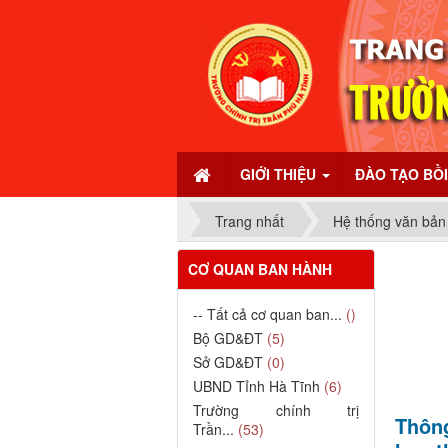
GIỚI THIỆU
ĐÀO TẠO BỒ
Trang nhất
Hệ thống văn bản
CƠ QUAN BAN HÀNH
-- Tất cả cơ quan ban...
()
Bộ GD&ĐT
(5)
Sở GD&ĐT
(0)
UBND Tỉnh Hà Tĩnh
(6)
Trường chính trị
Thôn
Trần...
(53)