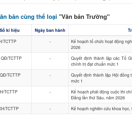
ăn bản cùng thể loại
"Văn bản Trường"
Số kí hiệu
Ngày ban hành
Tr
H/TCTTP
-
Kế hoạch tổ chức hoạt động nghi
2026
- QĐ/TCTTP
-
Quyết định thành lập các Tổ G
chính trị đạt chuẩn mức 1
-QĐ/TCTTP
-
Quyết định thành lập Hội đồng t
mức 1
KH/TCTTP
-
Kế hoạch phát động cuộc thi ch
Đảng lần thứ Sáu, năm 2026
 KH/TCTTP
-
Kế hoạch nghiên cứu khoa học, 