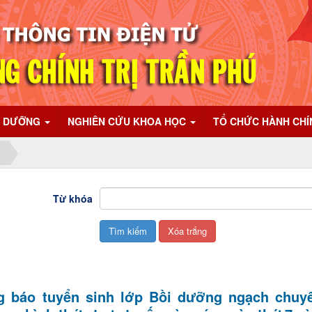
I DƯỠNG
NGHIÊN CỨU KHOA HỌC
TỔ CHỨC HÀNH CH
Từ khóa
g báo tuyển sinh lớp Bồi dưỡng ngạch chuyê