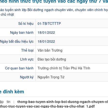
heo hình thức trực tuyến vào các ngày thứ 7 v
áo tuyển sinh lớp Bồi dưỡng ngạch chuyên viên, chuyên viên chính họ
 chủ nhật
Số kí hiệu
01-TB/TCTTTP
Ngày ban hành
18/01/2022
Ngày bắt đầu hiệu lực
18/01/2022
Thể loại
Văn bản Trường
Lĩnh vực
Đào tạo bồi dưỡng
Cơ quan ban hành
Trường chính trị Trần Phú Hà Tĩnh
Người ký
Nguyễn Trọng Tứ
le đính kèm
tập tin :
thong-bao-tuyen-sinh-lop-boi-duong-ngach-chuyen-vi
thuc-truc-tuyen-vao-cac-ngay-thu-bay-va-chu-nhat_1.pdf