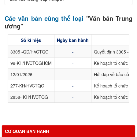
Các văn bản cùng thể loại
"Văn bản Trung
ương"
Số kí hiệu
Ngày ban hành
3305 -QĐ/HVCTQG
-
Quyết định 3305 -QĐ/H
99-KH/HVCTQGHCM
-
Kế hoạch tổ chức cuộc
12/01/2026
-
Hỏi đáp về bầu cử đạ
277-KH/HVCTQG
-
Kế hoạch tổ chức Hội 
2858- KH/HVCTQG
-
Kế hoạch tổ chức cuộc
CƠ QUAN BAN HÀNH