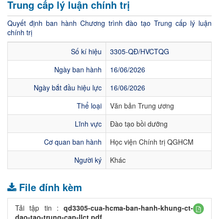
Trung cấp lý luận chính trị
Quyết định ban hành Chương trình đào tạo Trung cấp lý luận
chính trị
Số kí hiệu
3305-QĐ/HVCTQG
Ngày ban hành
16/06/2026
Ngày bắt đầu hiệu lực
16/06/2026
Thể loại
Văn bản Trung ương
Lĩnh vực
Đào tạo bồi dưỡng
Cơ quan ban hành
Học viện Chính trị QGHCM
Người ký
Khác
File đính kèm
Tải tập tin :
qd3305-cua-hcma-ban-hanh-khung-ct-
dao-tao-trung-cap-llct.pdf