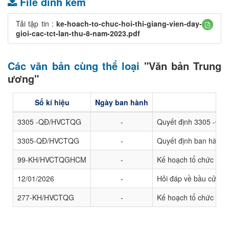
File đính kèm
Tải tập tin :
ke-hoach-to-chuc-hoi-thi-giang-vien-day-
gioi-cac-tct-lan-thu-8-nam-2023.pdf
Các văn bản cùng thể loại
"Văn bản Trung
ương"
Số kí hiệu
Ngày ban hành
3305 -QĐ/HVCTQG
-
Quyết định 3305 -QĐ/H
3305-QĐ/HVCTQG
-
Quyết định ban hành C
99-KH/HVCTQGHCM
-
Kế hoạch tổ chức cuộc
12/01/2026
-
Hỏi đáp về bầu cử đạ
277-KH/HVCTQG
-
Kế hoạch tổ chức Hội 