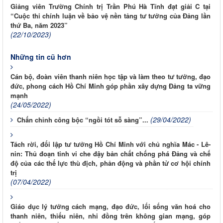
Giảng viên Trường Chính trị Trần Phú Hà Tĩnh đạt giải C tại
“Cuộc thi chính luận về bảo vệ nền tảng tư tưởng của Đảng lần
thứ Ba, năm 2023”
(22/10/2023)
Những tin cũ hơn
Cán bộ, đoàn viên thanh niên học tập và làm theo tư tưởng, đạo
đức, phong cách Hồ Chí Minh góp phần xây dựng Đảng ta vững
mạnh
(24/05/2022)
(29/04/2022)
Chấn chỉnh công bộc “ngồi tót sỗ sàng”...
Tách rời, đối lập tư tưởng Hồ Chí Minh với chủ nghĩa Mác - Lê-
nin: Thủ đoạn tinh vi che đậy bản chất chống phá Đảng và chế
độ của các thế lực thù địch, phản động và phần tử cơ hội chính
trị
(07/04/2022)
Giáo dục lý tưởng cách mạng, đạo đức, lối sống văn hoá cho
thanh niên, thiếu niên, nhi đồng trên không gian mạng, góp