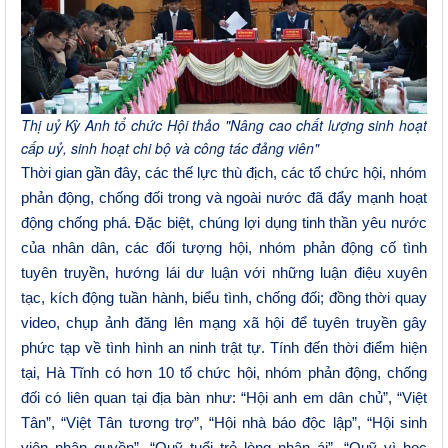
Thị uỷ Kỳ Anh tổ chức Hội thảo "Nâng cao chất lượng sinh hoạt
cấp uỷ, sinh hoạt chi bộ và công tác đảng viên"
Thời gian gần đây, các thế lực thù địch, các tổ chức hội, nhóm
phản động, chống đối trong và ngoài nước đã đẩy mạnh hoạt
động chống phá. Đặc biệt, chúng lợi dụng tinh thần yêu nước
của nhân dân, các đối tượng hội, nhóm phản động cố tình
tuyên truyền, hướng lái dư luận với những luận điệu xuyên
tạc, kích động tuần hành, biểu tình, chống đối; đồng thời quay
video, chụp ảnh đăng lên mạng xã hội để tuyên truyền gây
phức tạp về tình hình an ninh trật tự. Tính đến thời điểm hiện
tại, Hà Tĩnh có hơn 10 tổ chức hội, nhóm phản động, chống
đối có liên quan tại địa bàn như: “Hội anh em dân chủ”, “Việt
Tân”, “Việt Tân tương trợ”, “Hội nhà báo độc lập”, “Hội sinh