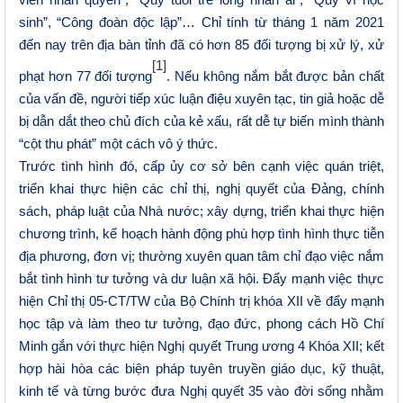
viên nhân quyền”, “Quỹ tuổi trẻ lòng nhân ái”, “Quỹ vì học
sinh”, “Công đoàn độc lập”… Chỉ tính từ tháng 1 năm 2021
đến nay trên địa bàn tỉnh đã có hơn 85 đối tượng bị xử lý, xử
[1]
phạt hơn 77 đối tượng
. Nếu không nắm bắt được bản chất
của vấn đề, người tiếp xúc luận điệu xuyên tạc, tin giả hoặc dễ
bị dẫn dắt theo chủ đích của kẻ xấu, rất dễ tự biến mình thành
“cột thu phát” một cách vô ý thức.
Trước tình hình đó, cấp ủy cơ sở bên cạnh việc quán triệt,
triển khai thực hiện các chỉ thị, nghị quyết của Đảng, chính
sách, pháp luật của Nhà nước; xây dựng, triển khai thực hiện
chương trình, kế hoạch hành động phù hợp tình hình thực tiễn
địa phương, đơn vị; thường xuyên quan tâm chỉ đạo việc nắm
bắt tình hình tư tưởng và dư luận xã hội. Đẩy mạnh việc thực
hiện Chỉ thị 05-CT/TW của Bộ Chính trị khóa XII về đẩy mạnh
học tập và làm theo tư tưởng, đạo đức, phong cách Hồ Chí
Minh gắn với thực hiện Nghị quyết Trung ương 4 Khóa XII; kết
hợp hài hòa các biện pháp tuyên truyền giáo dục, kỹ thuật,
kinh tế và từng bước đưa Nghị quyết 35 vào đời sống nhằm