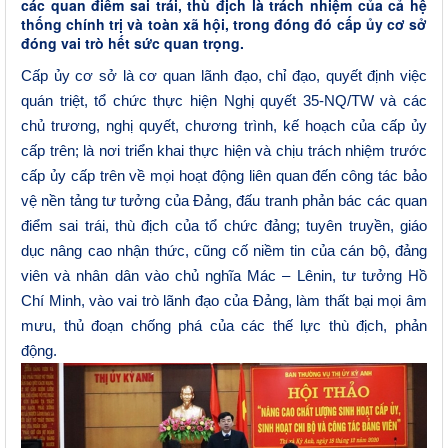
các quan điểm sai trái, thù địch là trách nhiệm của cả hệ
thống chính trị và toàn xã hội, trong đóng đó cấp ủy cơ sở
đóng vai trò hết sức quan trọng.
Cấp ủy cơ sở là cơ quan lãnh đạo, chỉ đạo, quyết định việc
quán triệt, tổ chức thực hiện Nghị quyết 35-NQ/TW và các
chủ trương, nghị quyết, chương trình, kế hoạch của cấp ủy
cấp trên; là nơi triển khai thực hiện và chịu trách nhiệm trước
cấp ủy cấp trên về mọi hoạt động liên quan đến công tác bảo
vệ nền tảng tư tưởng của Đảng, đấu tranh phản bác các quan
điểm sai trái, thù địch của tổ chức đảng; tuyên truyền, giáo
dục nâng cao nhận thức, cũng cố niềm tin của cán bộ, đảng
viên và nhân dân vào chủ nghĩa Mác – Lênin, tư tưởng Hồ
Chí Minh, vào vai trò lãnh đạo của Đảng, làm thất bại mọi âm
mưu, thủ đoạn chống phá của các thế lực thù địch, phản
động.