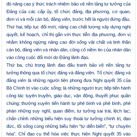
đó nâng cao ý thức trách nhiệm bảo vệ nền tảng tư tưởng của
Đảng của các cấp ủy, tổ chức đảng, địa phương, cơ quan,
đơn vị và mỗi cán bộ, đảng viên, trước hết là người đứng đầu.
Thứ hai, tiếp tục đổi mới, nâng cao chất lượng xây dựng nghị
quyết, kế hoạch, chỉ thị gắn với thực tiễn địa phương, đơn vị
nhằm không ngừng nâng cao đời sống vật chất và tinh thần
cán bộ, đảng viên và nhân dân, cũng cố niềm tin của nhân dân
vào công cuộc đổi mới do Đảng lãnh đạo.
Thứ ba, chú trọng lãnh đạo đấu tranh bảo vệ nền tảng tư
tưởng thông qua tổ
chức đảng và đảng viên. Tổ chức đảng và
đảng viên là những người tiên phong đưa Nghị quyết 35 của
Bộ Chính trị vào cuộc sống; là những người trực tiếp tiến hành
công tác tuyên truyền, giáo dục, vận động, thuyết phục quần
chúng; thường xuyên tiến hành tự phê bình và phê bình, phê
phán những suy nghĩ, quan điểm, tư tư
ở
ng sai trái, lệch lạc;
chấn chỉnh những biểu hiện suy thoái tư tưởng chính trị, đạo
đức, lối sống cùng những biểu hiện “tự diễn biến”, “tự chuyên
hóa”. Chỉ đạo cụ thể hóa việc thực hiện Nghị quyết 35 vào