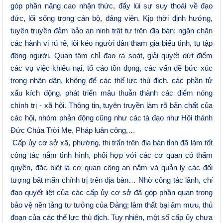
góp phần nâng cao nhận thức, đẩy lùi sự suy thoái về đạo
đức, lối sống trong cán bộ, đảng viên. Kịp thời định hướng,
tuyên truyền đảm bảo an ninh trật tự trên địa bàn; ngăn chặn
các hành vi rủ rê, lôi kéo người dân tham gia biểu tình, tụ tập
đông người. Quan tâm chỉ đạo rà soát, giải quyết dứt điểm
các vụ việc khiếu nại, tố cáo tồn đọng, các vấn đề bức xúc
trong nhân dân, không để các thế lực thù địch, các phần tử
xấu kích động, phát triển mâu thuẫn thành các điểm nóng
chính trị - xã hội. Thông tin, tuyên truyền làm rõ bản chất của
các hội, nhóm phản động cũng như các tà đạo như Hội thánh
Đức Chúa Trời Mẹ, Pháp luân công,…
Cấp ủy cơ sở xã, phường, thị trấn trên địa bàn tỉnh đã làm tốt
công tác nắm tình hình, phối hợp với các cơ quan có thẩm
quyền, đặc biệt là cơ quan công an nắm và quản lý các đối
tượng bất mãn chính trị trên địa bàn… Nhờ công tác lãnh, chỉ
đạo quyết liệt của các cấp ủy cơ sở đã góp phần quan trọng
bảo vệ nền tảng tư tưởng của Đảng; làm thất bại âm mưu, thủ
đoạn của các thế lực thù địch. Tuy nhiên
,
một số cấp ủy chưa