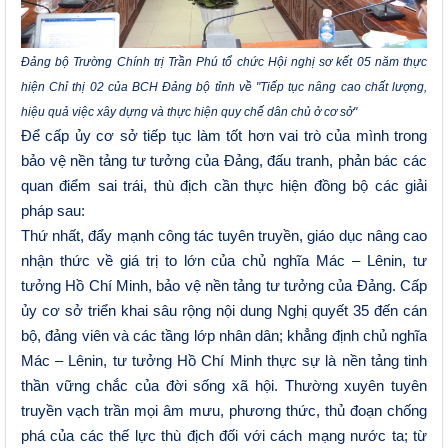
Đảng bộ Trường Chính trị Trần Phú tổ chức Hội nghị sơ kết 05 năm thực
hiện Chỉ thị 02 của BCH Đảng bộ tỉnh về "Tiếp tục nâng cao chất lượng,
hiệu quả việc xây dựng và thực hiện quy chế dân chủ ở cơ sở"
Để cấp ủy cơ sở tiếp tục làm tốt hơn vai trò của mình trong
b
ảo vệ nền tảng tư tưởng của Đảng, đấu tranh, phản bác các
quan điểm sai trái, thù địch cần thực hiện đồng bộ các giải
pháp sau:
Thứ nhất, đẩy mạnh công tác tuyên truyền, giáo dục nâng cao
nhận thức về giá trị to lớn của chủ nghĩa Mác – Lênin, tư
tưởng Hồ Chí Minh, bảo vệ nền tảng tư tưởng của Đảng. Cấp
ủy cơ sở triển khai sâu rộng nội dung Nghị quyết 35 đến cán
bộ, đảng viên và các tầng lớp nhân dân; khẳng định chủ nghĩa
Mác – Lênin, tư tưởng Hồ Chí Minh thực sự là nền tảng tinh
thần vững chắc của đời sống xã hội. Thường
xuyên tuyên
truyền vạch trần mọi âm mưu, phương thức, thủ đoạn chống
phá của các thế lực thù địch đối với cách mạng nước ta; từ