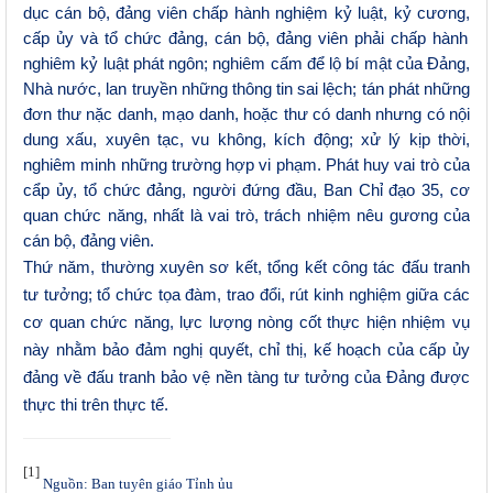
dục cán bộ, đảng viên chấp hành nghiệm kỷ luật, kỷ cương,
cấp ủy và tổ chức đảng, cán bộ, đảng viên phải chấp hành
nghiêm kỷ luật phát ngôn; nghiêm cấm để lộ bí mật của Đảng,
Nhà nước, lan truyền những thông tin sai lệch; tán phát những
đơn thư nặc danh, mạo danh, hoặc thư có danh nhưng có nội
dung xấu, xuyên tạc, vu không, kích động; xử lý kịp thời,
nghiêm minh những trường hợp vi phạm. Phát huy vai trò của
cẩp ủy, tổ chức đảng, người đứng đầu, Ban Ch
ỉ
đạo 35, cơ
quan chức năng, nhất là vai trò, trách nhiệm nêu gương của
cán bộ, đảng viên.
Thứ năm, thường xuyên sơ kết, tổng kết công tác đấu tranh
tư tưởng; tổ chức tọa đàm, trao đổi, rút kinh nghiệm giữa các
cơ quan chức năng, lực lượng nòng cốt thực hiện nhiệm vụ
này nhằm bảo đảm nghị quyết, chỉ thị, kế hoạch của cấp ủy
đảng về đấu tranh bảo vệ nền tàng tư tưởng của Đảng được
thực thi trên thực tế.
[1]
Nguồn: Ban tuyên giáo Tỉnh ủu