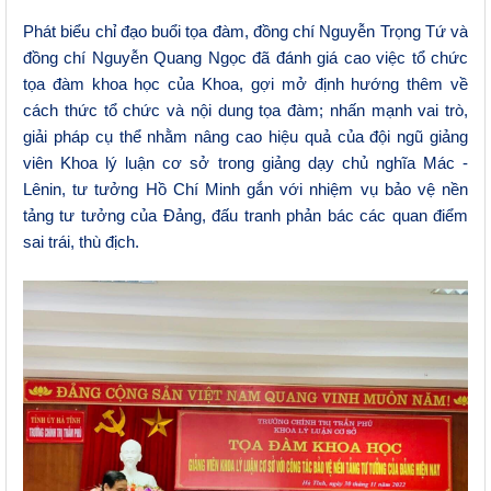
Phát biểu chỉ đạo buổi tọa đàm, đồng chí Nguyễn Trọng Tứ và
đồng chí Nguyễn Quang Ngọc đã đánh giá cao việc tổ chức
tọa đàm khoa học của
K
hoa
,
gợi mở định hướng thêm về
cách thức tổ chức và nội dung tọa đàm
;
nhấn mạnh vai trò
,
giải pháp cụ thể nhằm nâng cao hiệu quả
của đội ngũ giảng
viên Khoa lý luận cơ sở
trong
giảng dạy chủ nghĩa Mác -
Lênin, tư tưởng Hồ Chí Minh gắn với nhiệm vụ
bảo vệ nền
tảng tư tưởng của Đảng, đấu tranh phản bác các quan điểm
sai trái, thù địch
.