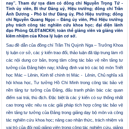
nay”. Tham dự tọa đàm có đồng chí Nguyễn Trọng Tứ -
Tỉnh ủy viên, Bí thư Đảng uỷ, Hiệu trưởng; đồng chí Trần
Ánh Dương - Phó bí thư Đảng ủy, Phó Hiệu trưởng; đồng
chí Nguyễn Quang Ngọc – Đảng ủy viên, Phó Hiệu trưởng
phụ trách công tác nghiên cứu khoa học; đại diện lãnh
đạo Phòng QLĐT&NCKH; toàn thể giảng viên và giảng viên
kiêm nhiệm của Khoa lý luận cơ sở.
Sau đề dẫn của đồng chí Trần Thị Quỳnh Nga – Trưởng Khoa
lý luận cơ sở, các ý kiến trao đổi, thảo luận đã tập trung làm rõ
các nội dung cơ bản, trọng tâm
công tác bảo vệ nền tảng tư
tưởng của Đảng
hiện nay; khẳng định v
ai trò các bộ môn Triết
học Mác – Lênin, Kinh tế chính trị Mác - Lênin, Chủ nghĩa xã
hội khoa học, Tư tưởng Hồ Chí Minh trong công tác bảo vệ
nền tảng tư tưởng của Đảng, đấu tranh phản bác các quan
điểm sai trái, thù địch. Đặc biệt là các ý kiến có sự thống nhất
cao trong việc nêu ra các giải pháp tích hợp công tác bảo vệ
nền tảng tư tưởng của Đảng trong giảng dạy bộ môn và công
tác nghiên cứu khoa học; nâng cao nhận thức, trách nhiệm và
vai trò của đội ngũ giảng viên trong công tác nghiên cứu, giảng