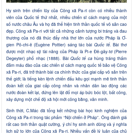
Hy sinh trên chiến lũy của Công xã Pa-ri còn có nhiều thành
viên của Quốc tế thứ nhất, nhiều chiến sĩ cách mạng của một
số nước châu Âu và họ đã thể hiện tinh thần quốc tế vô sản cao
đẹp. Công xã Pa-ri với tất cả những cảnh tượng bi tráng và đau
thương của nó đã thúc đẩy nhà thơ lớn của nước Pháp là Ơ-
gien Pô-chi-ê (Eugène Pottier) sáng tác bài
Quốc tế.
Bài thơ
được một nhạc sỹ tài năng của Pháp là Pi-e Đê-gây-tơ (Pierre
Degeyter) phổ nhạc (1888). Bài
Quốc tế ca
hùng tráng thấm
đẫm máu đào của các chiến sĩ cách mạng quốc tế bảo vệ Công
xã Pa-ri, đã trở thành bài ca chính thức của giai cấp vô sản trên
thế giới; là tiếng kèn lệnh chiến đấu kêu gọi mạnh mẽ tinh thần
đoàn kết của giai cấp công nhân và nhân dân lao động các
nước đoàn kết lại, đứng lên lật đổ mọi áp bức bóc lột, bất công,
xây dựng một chế độ xã hội mới công bằng, văn minh.
Sinh thời, C.Mác đã tổng kết những bài học kinh nghiệm của
Công xã Pa-ri trong tác phẩm “Nội chiến ở Pháp”. Ông đánh giá
rất cao tinh thần quật cường, ý chí hy sinh anh dũng và ý nghĩa
lịch sử to lớn của Công xã Pa-ri. Nhiều vấn đề lý luận của chủ