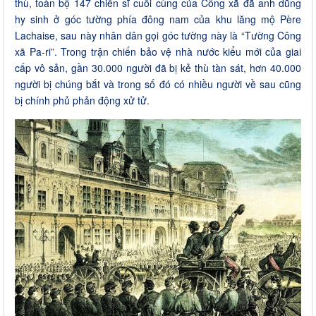
thù, toàn bộ 147 chiến sĩ cuối cùng của Công xã đã anh dũng
hy sinh ở góc tường phía đông nam của khu lăng mộ Père
Lachaise, sau này nhân dân gọi góc tường này là “Tường Công
xã Pa-ri”. Trong trận chiến bảo vệ nhà nước kiểu mới của giai
cấp vô sản, gần 30.000 người đã bị kẻ thù tàn sát, hơn 40.000
người bị chúng bắt và trong số đó có nhiều người về sau cũng
bị chính phủ phản động xử tử.