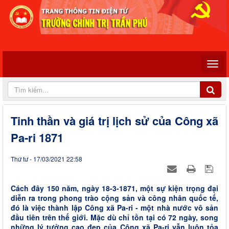
Tinh thần và giá trị lịch sử của Công xã
Pa-ri 1871
Thứ tư - 17/03/2021 22:58
Cách đây 150 năm, ngày 18-3-1871, một sự kiện trọng đại
diễn ra trong phong trào cộng sản và công nhân quốc tế,
đó là việc thành lập Công xã Pa-ri - một nhà nước vô sản
đầu tiên trên thế giới. Mặc dù chỉ tồn tại có 72 ngày, song
những lý tưởng cao đẹp của Công xã Pa-ri vẫn luôn tỏa