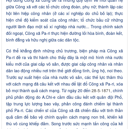
Hội đồng Công xã cũng đề ra những quy định về mối quan hệ
giữa Công xã với các tổ chức công đoàn, phụ nữ; thành lập các
hội liên hiệp công nhân (ở các xí nghiệp do chủ bỏ lại); thực
hiện chế độ kiểm soát của công nhân; tổ chức bầu cử những
người lãnh đạo một số xí nghiệp nhà nước... Trong chính sách
đối ngoại, Công xã Pa-ri thực hiện đường lối hòa bình, đoàn kết,
bình đẳng và hữu nghị giữa các dân tộc.
Có thể khẳng định những chủ trương, biện pháp mà Công xã
Pa-ri đề ra và thi hành cho thấy đây là một mô hình nhà nước
kiểu mới của giai cấp vô sản, được giai cấp công nhân và nhân
dân lao động nhiều nơi trên thế giới đồng tình, ủng hộ, noi theo.
Trước sự xuất hiện của nhà nước vô sản, các thế lực thâm thù
với cách mạng đã câu kết với nhau để lật đổ Công xã Pa-ri, xóa
bỏ mọi thành quả cách mạng. Từ ngày 20 đến
28-5-1871
, chính
phủ phản động do A.Chi-e cầm đầu câu kết với quân đội Phổ,
tập trung lực lượng bao vây, phản công đánh chiếm lại thành
phố Pa-ri. Các chiến sĩ của Công xã đã chiến đấu với tinh thần
quả cảm để bảo vệ chính quyền cách mạng non trẻ, khiến kẻ
thù vô cùng khiếp đảm. Song trước sức mạnh tấn công của kẻ