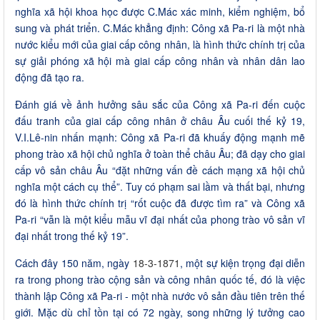
nghĩa xã hội khoa học được C.Mác xác minh, kiểm nghiệm, bổ
sung và phát triển. C.Mác khẳng định: Công xã Pa-ri là một nhà
nước kiểu mới của giai cấp công nhân, là hình thức chính trị của
sự giải phóng xã hội mà giai cấp công nhân và nhân dân lao
động đã tạo ra.
Đánh giá về ảnh hưởng sâu sắc của Công xã Pa-ri đến cuộc
đấu tranh của giai cấp công nhân ở châu Âu cuối thế kỷ 19,
V.I.Lê-nin nhấn mạnh: Công xã Pa-ri đã khuấy động mạnh mẽ
phong trào xã hội chủ nghĩa ở toàn thể châu Âu; đã dạy cho giai
cấp vô sản châu Âu “đặt những vấn đề cách mạng xã hội chủ
nghĩa một cách cụ thể”. Tuy có phạm sai lầm và thất bại, nhưng
đó là hình thức chính trị “rốt cuộc đã được tìm ra” và Công xã
Pa-ri “vẫn là một kiểu mẫu vĩ đại nhất của phong trào vô sản vĩ
đại nhất trong thế kỷ 19”.
Cách đây 150 năm, ngày
18-3-1871
, một sự kiện trọng đại diễn
ra trong phong trào cộng sản và công nhân quốc tế, đó là việc
thành lập Công xã Pa-ri - một nhà nước vô sản đầu tiên trên thế
giới. Mặc dù chỉ tồn tại có 72 ngày, song những lý tưởng cao