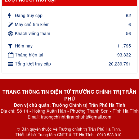
Đang truy cập
62
Máy chủ tìm kiếm
6
Khách viếng thăm
56
Hôm nay
11,795
Tháng hiện tại
193,332
Tổng lượt truy cập
20,239,791
TRANG THÔNG TIN ĐIỆN TỬ TRƯỜNG CHÍNH TRỊ TRẦN
PHÚ
Đơn vị chủ quản: Trường Chính trị Trần Phú Hà Tĩnh
Địa chỉ: Số 14 - Hoàng Xuân Hãn - Phường Thành Sen - Tỉnh Hà Tĩnh
Email: truongchinhtritranphuht@gmail.com
© Bản quyền thuộc về
Trường chính trị Trần Phú Hà Tĩnh
.
Thiết kế bởi
Trung tâm CNTT & TT Hà Tĩnh - 0913 528 910
.