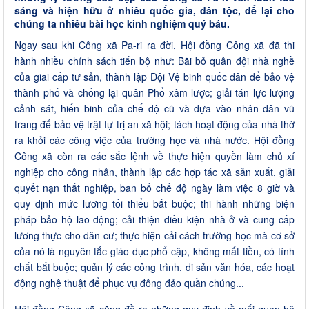
sáng và hiện hữu ở nhiều quốc gia, dân tộc, để lại cho
chúng ta nhiều bài học kinh nghiệm quý báu.
Ngay sau khi Công xã Pa-ri ra đời, Hội đồng Công xã đã thi
hành nhiều chính sách tiến bộ như: Bãi bỏ quân đội nhà nghề
của giai cấp tư sản, thành lập Đội Vệ binh quốc dân để bảo vệ
thành phố và chống lại quân Phổ xâm lược; giải tán lực lượng
cảnh sát, hiến binh của chế độ cũ và dựa vào nhân dân vũ
trang để bảo vệ trật tự trị an xã hội; tách hoạt động của nhà thờ
ra khỏi các công việc của trường học và nhà nước. Hội đồng
Công xã còn ra các sắc lệnh về thực hiện quyền làm chủ xí
nghiệp cho công nhân, thành lập các hợp tác xã sản xuất, giải
quyết nạn thất nghiệp, ban bố chế độ ngày làm việc 8 giờ và
quy định mức lương tối thiểu bắt buộc; thi hành những biện
pháp bảo hộ lao động; cải thiện điều kiện nhà ở và cung cấp
lương thực cho dân cư; thực hiện cải cách trường học mà cơ sở
của nó là nguyên tắc giáo dục phổ cập, không mất tiền, có tính
chất bắt buộc; quản lý các công trình, di sản văn hóa, các hoạt
động nghệ thuật để phục vụ đông đảo quần chúng...