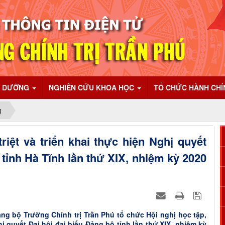
I DƯỠNG
NGHIÊN CỨU KHOA HỌC
TỔ CHỨC HÀNH CH
g
riệt và triển khai thực hiện Nghị quyết
 tỉnh Hà Tĩnh lần thứ XIX, nhiệm kỳ 2020
ng bộ Trường Chính trị Trần Phú tổ chức Hội nghị học tập,
hị quyết Đại hội đại biểu Đảng bộ tỉnh lần thứ XIX, nhiệm kỳ