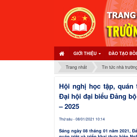
GIỚI THIỆU
ĐÀO TẠO BỒ
Trang nhất
Tin tức nhà trườn
Hội nghị học tập, quán t
Đại hội đại biểu Đảng bộ
– 2025
Thứ sáu - 08/01/2021 10:14
Sáng ngày 08 tháng 01 năm 2021, Đả
quán triệt và triển khai thực hiện Ng