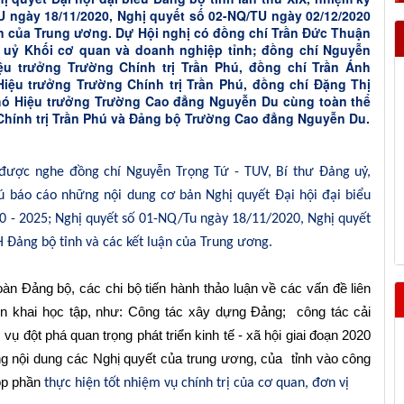
U ngày 18/11/2020, Nghị quyết số 02-NQ/TU ngày 02/12/2020
ận của Trung ương. Dự Hội nghị có đồng chí Trần Đức Thuận
 uỷ Khối cơ quan và doanh nghiệp tỉnh; đồng chí Nguyễn
ệu trưởng Trường Chính trị Trần Phú, đồng chí Trần Ánh
iệu trưởng Trường Chính trị Trần Phú, đồng chí Đặng Thị
hó Hiệu trưởng Trường Cao đẳng Nguyễn Du cùng toàn thể
Chính trị Trần Phú và Đảng bộ Trường Cao đẳng Nguyễn Du.
ã được nghe đồng chí Nguyễn Trọng Tứ - TUV, Bí thư Đảng uỷ,
ú báo cáo những nội dung cơ bản Nghị quyết Đại hội đại biểu
20 - 2025; Nghị quyết số 01-NQ/Tu ngày 18/11/2020, Nghị quyết
Đảng bộ tỉnh và các kết luận của Trung ương.
oàn
Đảng bộ, các
chi bộ tiến hành thảo luận v
ề các
vấn đề liên
ển khai học tập,
như: Công tác xây dựng Đảng; công
tác c
ải
m vụ
đột phá quan trọng
phát triển kinh tế - xã hội giai đoạn 2020
ụng
nội dung các Nghị quyết của
trung ương, của
tỉnh vào công
óp phần
thực hiện tốt nhiệm vụ chính trị của cơ quan, đơn vị