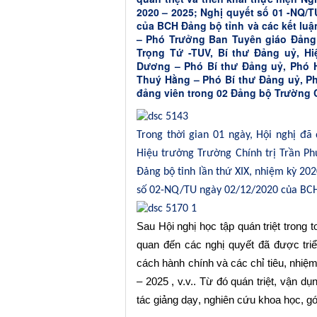
2020 – 2025; Nghị quyết số 01 -NQ/T
của BCH Đảng bộ tỉnh và các kết lu
– Phó Trưởng Ban Tuyên giáo Đảng
Trọng Tứ -TUV, Bí thư Đảng uỷ, Hi
Dương – Phó Bí thư Đảng uỷ, Phó H
Thuý Hằng – Phó Bí thư Đảng uỷ, P
đảng viên trong 02 Đảng bộ Trường 
Trong thời gian 01 ngày, Hội nghị đ
Hiệu trưởng Trường Chính trị Trần Ph
Đảng bộ tỉnh lần thứ XIX, nhiệm kỳ 20
số 02-NQ/TU ngày 02/12/2020 của BCH 
Sau Hội nghị
học tập quán triệt trong t
quan đến các nghị quyết đã được tri
cách hành chính và các chỉ tiêu, nhiệ
– 2025 , v.v.. Từ đó quán
triệt, vận d
tác giảng dạy
, nghiên cứu
khoa học, g