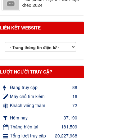
khéo 2024
LIÊN KẾT WEBSITE
LƯỢT NGƯỜI TRUY CẬP
Đang truy cập
88
Máy chủ tìm kiếm
16
Khách viếng thăm
72
Hôm nay
37,190
Tháng hiện tại
181,509
Tổng lượt truy cập
20,227,968