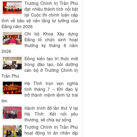
Trường Chính trị Trần Phú
đạt nhiều thành tích nổi bật
tại Cuộc thi chính luận cấp
tỉnh về bảo vệ nền tảng tư tưởng của
Đảng năm 2026
Chi bộ Khoa Xây dựng
Đảng tổ chức sinh hoạt
thường kỳ tháng 8 năm
2026
Đồng kiến tạo tri thức mới
trong đào tạo, bồi dưỡng
cán bộ ở Trường Chính trị
Trần Phú
Hà Tĩnh trọn vẹn nghĩa
tình tháng 7 – Khi đạo lý
trở thành mệnh lệnh từ trái
tim
Hành trình đỏ lần thứ V tại
Hà Tĩnh: Kết nối yêu
thương, sẻ chia sự sống
Trường Chính trị Trần Phú
hoạt động tri ân nhân dịp