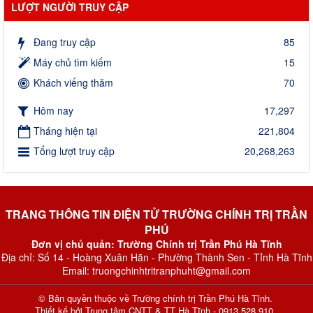
LƯỢT NGƯỜI TRUY CẬP
Đang truy cập
85
Máy chủ tìm kiếm
15
Khách viếng thăm
70
Hôm nay
17,297
Tháng hiện tại
221,804
Tổng lượt truy cập
20,268,263
TRANG THÔNG TIN ĐIỆN TỬ TRƯỜNG CHÍNH TRỊ TRẦN
PHÚ
Đơn vị chủ quản: Trường Chính trị Trần Phú Hà Tĩnh
Địa chỉ: Số 14 - Hoàng Xuân Hãn - Phường Thành Sen - Tỉnh Hà Tĩnh
Email: truongchinhtritranphuht@gmail.com
© Bản quyền thuộc về
Trường chính trị Trần Phú Hà Tĩnh
.
Thiết kế bởi
Trung tâm CNTT & TT Hà Tĩnh - 0913 528 910
.