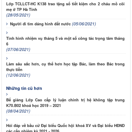
Lớp TCLLCT-HC K138 trao tặng sổ tiết kiệm cho 2 cháu mồ côi
mẹ ở TP Hà Tĩnh
(28/05/2021)
(05/06/2021)
Người đi tìm dáng hình đất nước
Tình hình nhiệm vụ tháng 5 và một số công tác trọng tâm tháng
6
(07/06/2021)
Làm sâu sắc hơn, cụ thể hơn học tập Bác, làm theo Bác trong
thực tiễn
(12/06/2021)
Những tin cũ hơn
Bế giảng Lớp Cao cấp lý luận chính trị hệ không tập trung
K70.B02 khoá học 2019 – 2021
(08/04/2021)
Hỏi đáp về bầu cử Đại biểu Quốc hội khoá XV và Đại biểu HĐND
các cấp nhiệm kỳ 2021 - 2026