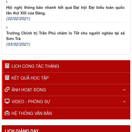
Hội nghị thông báo nhanh kết quả Đại hội Đại biểu toàn quốc
lần thứ XIII của Đảng.
(22/02/2021)
Trường Chính trị Trần Phú chăm lo Tết cho người nghèo tại xã
Sơn Trà
(03/02/2021)
LỊCH CÔNG TÁC THÁNG
KẾT QUẢ HỌC TẬP
ẢNH HOẠT ĐỘNG
VIDEO - PHÓNG SỰ
HỆ THỐNG VĂN BẢN
LỊCH GIẢNG DẠY