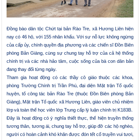
Đồng bào dân tộc Chứt tại bản Rào Tre, xã Hương Liên hiện
nay có 46 hộ, với 155 nhân khẩu. Với sự n
ỗ
lực không ngừng
của cấp ủy, chính quyền địa phương và các chiến sĩ Đồn Biên
phòng Bản Giàng, cùng sự chung tay hỗ trợ của cả hệ thống
chính trị và các nhà hảo tâm, cuộc sống của bà con dân bản
đang thay đổi từng ngày.
Tham gia hoạt động có
các
thầy cô giáo thuộc các khoa,
phòng Trường Chính trị Trần Phú, đại
diện
Mặt trận Tổ quốc
huyện,
tổ công tác bản Rào Tre (thuộc Đồn Biên phòng Bản
Giàng),
Mặt trận Tổ quốc xã Hương Liên
, g
iáo viên chủ nhiệm
lớp
và
toàn thể học viên lớp Trung cấp lý luận chính trị K183B.
Đây là hoạt động có ý nghĩa thiết thực, thể hiện truyền thống
tương thân, tương ái, chung tay hỗ trợ, giúp đỡ các hộ nghèo,
người có hoàn cảnh khó khăn được đón tết cổ truyền vui tươi,