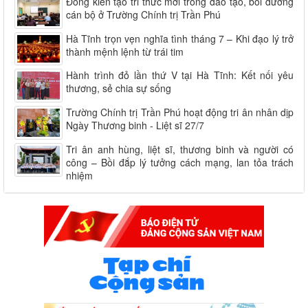
Đồng kiến tạo tri thức mới trong đào tạo, bồi dưỡng
cán bộ ở Trường Chính trị Trần Phú
Hà Tĩnh trọn vẹn nghĩa tình tháng 7 – Khi đạo lý trở
thành mệnh lệnh từ trái tim
Hành trình đỏ lần thứ V tại Hà Tĩnh: Kết nối yêu
thương, sẻ chia sự sống
Trường Chính trị Trần Phú hoạt động tri ân nhân dịp
Ngày Thương binh - Liệt sĩ 27/7
Tri ân anh hùng, liệt sĩ, thương binh và người có
công – Bồi đắp lý tưởng cách mạng, lan tỏa trách
nhiệm