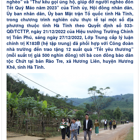
nghèo” và “Thư kêu gọi ủng hộ, giúp đỡ người nghèo đón
Tết Quý Mão năm 2023” của Tỉnh ủy, Hội đồng nhân dân,
Ủy ban nhân dân, Ủy ban Mặt trận Tổ quốc tỉnh Hà Tĩnh,
trong chương trình nghiên cứu thực tế tại một số địa
phương thuộc tỉnh Hà Tĩnh theo Quyết định số 533-
QĐ/TCTTP, ngày 21/12/2022 của Hiệu trưởng Trường Chính
trị Trần Phú, sáng ngày 27/12/2022, Lớp Trung cấp lý luận
chính trị K183B (hệ tập trung) đã phối hợp với Công đoàn
nhà trường đến trao tặng 12 suất quà “Tết yêu thương”
(mỗi suất trị giá 500 nghìn đồng) tới bà con đồng bào dân
tộc Chứt tại bản Rào Tre, xã Hương Liên, huyện Hương
Khê, tỉnh Hà Tĩnh.