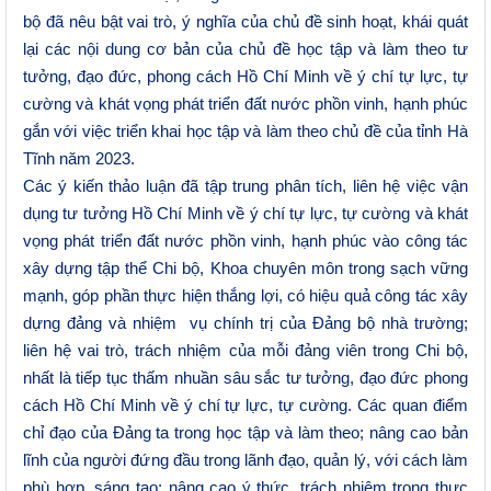
bộ đã
nêu bật vai trò, ý nghĩa của chủ đề sinh hoạt, khái quát
lại các nội dung cơ bản của chủ
đề
học tập và làm theo tư
tưởng, đạo đức,
phong cách Hồ Chí Minh về ý chí tự lực, tự
cường và khát vọng phát triển đất nước phồn vinh, hạnh phúc
gắn với việc triển khai học tập và làm theo chủ đề của tỉnh Hà
Tĩnh năm 2023.
Các ý kiến thảo luận
đã tập
trung phân tích
, liên hệ việc
vận
dụng
tư tưởng Hồ Chí Minh về ý chí tự lực, tự cường và khát
vọng phát triển đất nước phồn vinh, hạnh phúc
vào
công tác
xây dựng tập thể Chi bộ, Khoa chuyên môn trong sạch vững
mạnh, góp phần thực hiện thắng lợi, có hiệu quả công tác xây
dựng đảng và nhiệm vụ chính trị của Đảng bộ nhà trường;
liên hệ vai trò, trách nhiệm của mỗi đảng viên trong Chi bộ,
nhất là tiếp tục thấm nhuần sâu sắc tư tưởng, đạo đức phong
cách Hồ Chí Minh về ý chí tự lực, tự cường. Các quan điểm
chỉ đạo của Đảng ta trong học tập và làm theo; nâng cao bản
lĩnh của người đứng đầu trong lãnh đạo, quản lý, với cách làm
phù hợp, sáng tạo; nâng cao ý thức, trách nhiệm trong thực