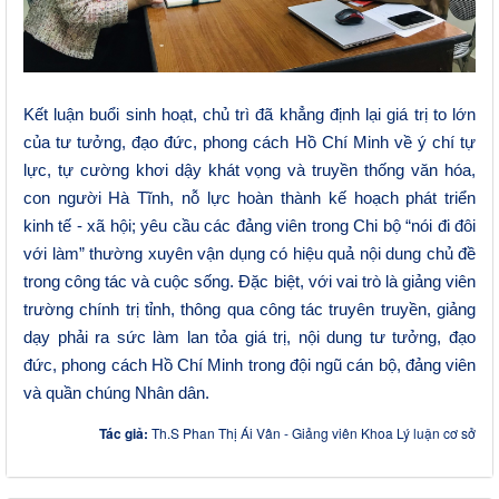
Kết luận buổi sinh hoạt, chủ trì đã
khẳng định lại giá trị to lớn
của tư tưởng, đạo đức, phong cách Hồ Chí Minh về ý chí tự
lực, tự cường khơi dậy khát vọng và truyền thống văn hóa,
con người Hà Tĩnh, n
ỗ
lực hoàn thành kế hoạch phát triển
kinh tế - xã hội; yêu cầu các đảng viên trong Chi bộ “nói đi đôi
với làm” thường xuyên vận dụng có hiệu quả nội dung chủ đề
trong công tác và cuộc sống. Đặc biệt, với vai trò là giảng viên
trường chính
trị tỉnh
, thông qua công tác truyên truyền, giảng
dạy phải ra sức làm lan tỏa giá tr
ị
, nội dung tư tưởng, đạo
đức, phong cách Hồ Chí Minh trong đội ngũ cán bộ, đảng viên
và quần chúng Nhân dân.
Tác giả:
Th.S Phan Thị Ái Vân - Giảng viên Khoa Lý luận cơ sở