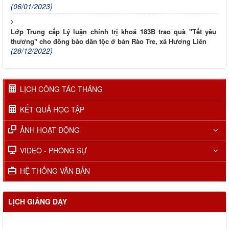
(06/01/2023)
Lớp Trung cấp Lý luận chính trị khoá 183B trao quà "Tết yêu
thương" cho đồng bào dân tộc ở bản Rào Tre, xã Hương Liên
(28/12/2022)
LỊCH CÔNG TÁC THÁNG
KẾT QUẢ HỌC TẬP
ẢNH HOẠT ĐỘNG
VIDEO - PHÓNG SỰ
HỆ THỐNG VĂN BẢN
LỊCH GIẢNG DẠY
Lịch học các lớp tháng 01.2026