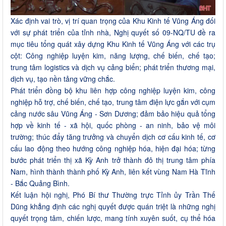
Xác định vai trò, vị trí quan trọng của Khu Kinh tế Vũng Áng đối
với sự phát triển của tỉnh nhà, Nghị quyết số 09-NQ/TU đề ra
mục tiêu tổng quát xây dựng Khu Kinh tế Vũng Áng với các trụ
cột: Công nghiệp luyện kim, năng lượng, chế biến, chế tạo;
trung tâm logistics và dịch vụ cảng biển; phát triển thương mại,
dịch vụ, tạo nền tảng vững chắc.
Phát triển đồng bộ khu liên hợp công nghiệp luyện kim, công
nghiệp hỗ trợ, chế biến, chế tạo, trung tâm điện lực gắn với cụm
cảng nước sâu Vũng Áng - Sơn Dương; đảm bảo hiệu quả tổng
hợp về kinh tế - xã hội, quốc phòng - an ninh, bảo vệ môi
trường; thúc đẩy tăng trưởng và chuyển dịch cơ cấu kinh tế, cơ
cấu lao động theo hướng công nghiệp hóa, hiện đại hóa; từng
bước phát triển thị xã Kỳ Anh trở thành đô thị trung tâm phía
Nam, hình thành thành phố Kỳ Anh, liên kết vùng Nam Hà Tĩnh
- Bắc Quảng Bình.
Kết luận hội nghị, Phó Bí thư Thường trực Tỉnh ủy Trần Thế
Dũng khẳng định các nghị quyết được quán triệt là những nghị
quyết trọng tâm, chiến lược, mang tính xuyên suốt, cụ thể hóa