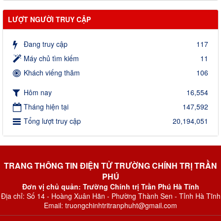
LƯỢT NGƯỜI TRUY CẬP
Đang truy cập
117
Máy chủ tìm kiếm
11
Khách viếng thăm
106
Hôm nay
16,554
Tháng hiện tại
147,592
Tổng lượt truy cập
20,194,051
TRANG THÔNG TIN ĐIỆN TỬ TRƯỜNG CHÍNH TRỊ TRẦN
PHÚ
Đơn vị chủ quản: Trường Chính trị Trần Phú Hà Tĩnh
Địa chỉ: Số 14 - Hoàng Xuân Hãn - Phường Thành Sen - Tỉnh Hà Tĩnh
Email: truongchinhtritranphuht@gmail.com