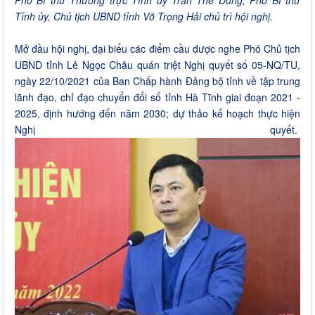
Phó Bí thư Thường trực Tỉnh ủy Trần Thế Dũng; Phó Bí thư
Tỉnh ủy, Chủ tịch UBND tỉnh Võ Trọng Hải chủ trì hội nghị.
Mở đầu hội nghị, đại biểu các điểm cầu được nghe Phó Chủ tịch
UBND tỉnh Lê Ngọc Châu quán triệt Nghị quyết số 05-NQ/TU,
ngày 22/10/2021 của Ban Chấp hành Đảng bộ tỉnh về tập trung
lãnh đạo, chỉ đạo chuyển đổi số tỉnh Hà Tĩnh giai đoạn 2021 -
2025, định hướng đến năm 2030; dự thảo kế hoạch thực hiện
Nghị quyết.