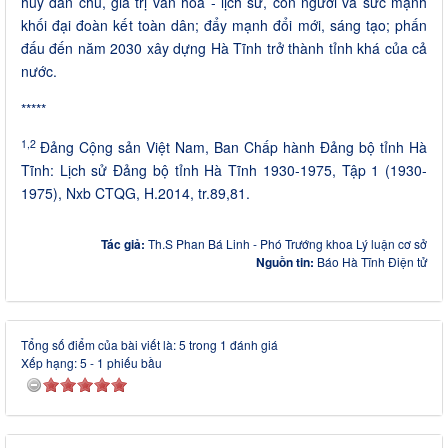
huy dân chủ, giá trị văn hóa - lịch sử, con người và sức mạnh
khối đại đoàn kết toàn dân; đẩy mạnh đổi mới, sáng tạo; phấn
đấu đến năm 2030 xây dựng Hà Tĩnh trở thành tỉnh khá của cả
nước.
*****
1,2
Đảng Cộng sản Việt Nam, Ban Chấp hành Đảng bộ tỉnh Hà
Tĩnh: Lịch sử Đảng bộ tỉnh Hà Tĩnh 1930-1975, Tập 1 (1930-
1975), Nxb CTQG, H.2014, tr.89,81.
Tác giả:
Th.S Phan Bá Linh - Phó Trướng khoa Lý luận cơ sở
Nguồn tin:
Báo Hà Tĩnh Điện tử
Tổng số điểm của bài viết là: 5 trong 1 đánh giá
Xếp hạng:
5
-
1
phiếu bầu