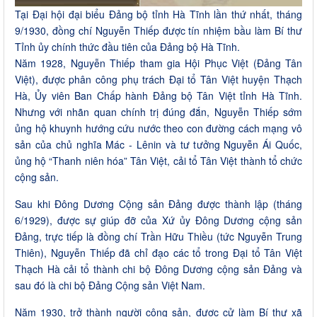
Tại Đại hội đại biểu Đảng bộ tỉnh Hà Tĩnh lần thứ nhất, tháng
9/1930, đồng chí Nguyễn Thiếp được tín nhiệm bầu làm Bí thư
Tỉnh ủy chính thức đầu tiên của Đảng bộ Hà Tĩnh.
Năm 1928, Nguyễn Thiếp tham gia Hội Phục Việt (Đảng Tân
Việt), được phân công phụ trách Đại tổ Tân Việt huyện Thạch
Hà, Ủy viên Ban Chấp hành Đảng bộ Tân Việt tỉnh Hà Tĩnh.
Nhưng với nhãn quan chính trị đúng đắn, Nguyễn Thiếp sớm
ủng hộ khuynh hướng cứu nước theo con đường cách mạng vô
sản của chủ nghĩa Mác - Lênin và tư tưởng Nguyễn Ái Quốc,
ủng hộ “Thanh niên hóa” Tân Việt, cải tổ Tân Việt thành tổ chức
cộng sản.
Sau khi Đông Dương Cộng sản Đảng được thành lập (tháng
6/1929), được sự giúp đỡ của Xứ ủy Đông Dương cộng sản
Đảng, trực tiếp là đồng chí Trần Hữu Thiều (tức Nguyễn Trung
Thiên), Nguyễn Thiếp đã chỉ đạo các tổ trong Đại tổ Tân Việt
Thạch Hà cải tổ thành chi bộ Đông Dương cộng sản Đảng và
sau đó là chi bộ Đảng Cộng sản Việt Nam.
Năm 1930, trở thành người cộng sản, được cử làm Bí thư xã