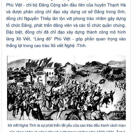
Phù Việt - chi bộ Đảng Cộng sản đầu tiên của huyện Thạch Hà
và được phân công chỉ đạo xây dựng cơ sở Đảng trong tỉnh,
đồng chí Nguyễn Thiếp lăn lộn với phong trào nhằm gây dựng
tổ chức Đảng, phát triển đảng viên và các tổ chức quần chúng.
Đặc biệt, đồng chí đã chỉ đạo xây dựng thành công mô hình
làng Xô Viết, “Làng đỏ” Phù Việt - góp phần quan trọng vào
thắng lợi trong cao trào Xô viết Nghệ -Tĩnh.
Xô viết Nghệ Tĩnh là sự phát triển tất yếu của cao trào đấu tranh cách mạng
của công nhân và nông dân cả nước trong những năm 1930-1931. Ảnh tư