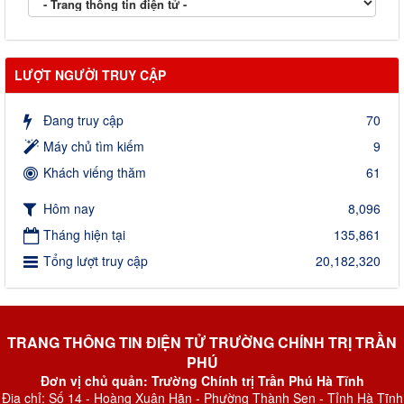
LƯỢT NGƯỜI TRUY CẬP
Đang truy cập
70
Máy chủ tìm kiếm
9
Khách viếng thăm
61
Hôm nay
8,096
Tháng hiện tại
135,861
Tổng lượt truy cập
20,182,320
TRANG THÔNG TIN ĐIỆN TỬ TRƯỜNG CHÍNH TRỊ TRẦN
PHÚ
Đơn vị chủ quản: Trường Chính trị Trần Phú Hà Tĩnh
Địa chỉ: Số 14 - Hoàng Xuân Hãn - Phường Thành Sen - Tỉnh Hà Tĩnh