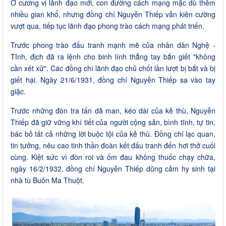
Ở cương vị lãnh đạo mới, con đường cách mạng mặc dù thêm
nhiều gian khổ, nhưng đồng chí Nguyễn Thiếp vẫn kiên cường
vượt qua, tiếp tục lãnh đạo phong trào cách mạng phát triển.
Trước phong trào đấu tranh mạnh mẽ của nhân dân Nghệ -
Tĩnh, địch đã ra lệnh cho binh lính thẳng tay bắn giết "không
cần xét xử". Các đồng chí lãnh đạo chủ chốt lần lượt bị bắt và bị
giết hại. Ngày 21/6/1931, đồng chí Nguyễn Thiếp sa vào tay
giặc.
Trước những đòn tra tấn dã man, kéo dài của kẻ thù, Nguyễn
Thiếp đã giữ vững khí tiết của người cộng sản, bình tĩnh, tự tin,
bác bỏ tất cả những lời buộc tội của kẻ thù. Đồng chí lạc quan,
tin tưởng, nêu cao tinh thần đoàn kết đấu tranh đến hơi thở cuối
cùng. Kiệt sức vì đòn roi và ốm đau không thuốc chạy chữa,
ngày 16/2/1932, đồng chí Nguyễn Thiếp dũng cảm hy sinh tại
nhà tù Buôn Ma Thuột.