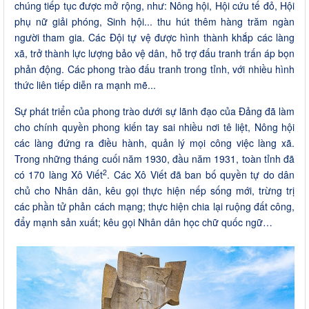
chúng tiếp tục được mở rộng, như: Nông hội, Hội cứu tế đỏ, Hội
phụ nữ giải phóng, Sinh hội... thu hút thêm hàng trăm ngàn
người tham gia. Các Đội tự vệ được hình thành khắp các làng
xã, trở thành lực lượng bảo vệ dân, hỗ trợ đấu tranh trấn áp bọn
phản động. Các phong trào đấu tranh trong tỉnh, với nhiều hình
thức liên tiếp diễn ra mạnh mẽ...
Sự phát triển của phong trào dưới sự lãnh đạo của Đảng đã làm
cho chính quyền phong kiến tay sai nhiều nơi tê liệt, Nông hội
các làng đứng ra điều hành, quản lý mọi công việc làng xã.
Trong những tháng cuối năm 1930, đầu năm 1931, toàn tỉnh đã
2
có 170 làng Xô Viết
. Các Xô Viết đã ban bố quyền tự do dân
chủ cho Nhân dân, kêu gọi thực hiện nếp sống mới, trừng trị
các phần tử phản cách mạng; thực hiện chia lại ruộng đất công,
đẩy mạnh sản xuất; kêu gọi Nhân dân học chữ quốc ngữ…