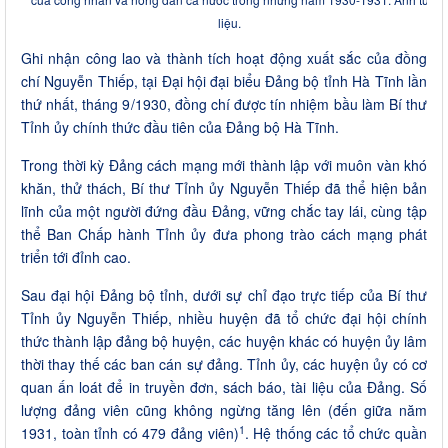
liệu.
Ghi nhận công lao và thành tích hoạt động xuất sắc của đồng
chí Nguyễn Thiếp, tại Đại hội đại biểu Đảng bộ tỉnh Hà Tĩnh lần
thứ nhất, tháng 9/1930, đồng chí được tín nhiệm bầu làm Bí thư
Tỉnh ủy chính thức đầu tiên của Đảng bộ Hà Tĩnh.
Trong thời kỳ Đảng cách mạng mới thành lập với muôn vàn khó
khăn, thử thách, Bí thư Tỉnh ủy Nguyễn Thiếp đã thể hiện bản
lĩnh của một người đứng đầu Đảng, vững chắc tay lái, cùng tập
thể Ban Chấp hành Tỉnh ủy đưa phong trào cách mạng phát
triển tới đỉnh cao.
Sau đại hội Đảng bộ tỉnh, dưới sự chỉ đạo trực tiếp của Bí thư
Tỉnh ủy Nguyễn Thiếp, nhiều huyện đã tổ chức đại hội chính
thức thành lập đảng bộ huyện, các huyện khác có huyện ủy lâm
thời thay thế các ban cán sự đảng. Tỉnh ủy, các huyện ủy có cơ
quan ấn loát để in truyền đơn, sách báo, tài liệu của Đảng. Số
lượng đảng viên cũng không ngừng tăng lên (đến giữa năm
1
1931, toàn tỉnh có 479 đảng viên)
. Hệ thống các tổ chức quần