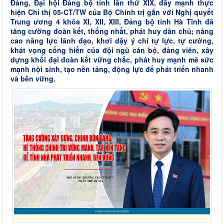
Đảng, Đại hội Đảng bộ tỉnh lần thứ XIX, đẩy mạnh thực
hiện Chỉ thị 05-CT/TW của Bộ Chính trị gắn với Nghị quyết
Trung ương 4 khóa XI, XII, XIII, Đảng bộ tỉnh Hà Tĩnh đã
tăng cường đoàn kết, thống nhất, phát huy dân chủ; nâng
cao năng lực lãnh đạo, khơi dậy ý chí tự lực, tự cường,
khát vọng cống hiến của đội ngũ cán bộ, đảng viên, xây
dựng khối đại đoàn kết vững chắc, phát huy mạnh mẽ sức
mạnh nội sinh, tạo nền tảng, động lực để phát triển nhanh
và bền vững.