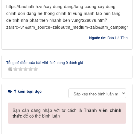
https://baohatinh.vn/xay-dung-dang/tang-cuong-xay-dung-
chinh-don-dang-he-thong-chinh-tri-vung-manh-tao-nen-tang-
de-tinh-nha-phat-trien-nhanh-ben-vung/226076.htm?
zarsrc=31&utm_source=zalo&utm_medium=zalo&utm_campaign=z
Nguồn tin:
Báo Hà Tĩnh
Tổng số điểm của bài viết là: 0 trong 0 đánh giá
Ý kiến bạn đọc
Bạn cần đăng nhập với tư cách là
Thành viên chính
thức
để có thể bình luận