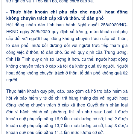
sự nghiệp và 1.156 cán bộ, công chức cấp xã.
- Thực hiện khoán chi phụ cấp cho người hoạt động
không chuyên trách cấp xã và thôn, tổ dân phố
Hội đồng nhân dân tỉnh ban hành Nghị quyết 258/2020/NQ-
HĐND ngày 20/8/2020 quy định số lượng, mức khoán chi phụ
cấp đối với người hoạt động không chuyên trách cấp xã, thôn,
tổ dân phố; mức bồi dưỡng đối với người trực tiếp tham gia
công việc ở thôn, tổ dân phố. So với quy định của Trung ương,
tỉnh Hà Tĩnh quy định số lượng ít hơn, cụ thể: người hoạt động
không chuyên trách ở cấp xã tối đa không quá 09 người. Người
hoạt động không chuyên trách ở thôn, tổ dân phố không quá 02
người.
Thực hiện khoán quỹ phụ cấp, bao gồm cả hỗ trợ bảo hiểm xã
hội và bảo hiểm y tế để chi trả hàng tháng đối với người hoạt
động không chuyên trách ở cấp xã theo Quyết định phân loại
đơn vị hành chính xã, phường, thị trấn như sau: Loại 1 được
khoán quỹ phụ cấp bằng 16,0 lần mức lương cơ sở; Loại 2 được
khoán quỹ phụ cấp bằng 13,7 lần mức lương cơ sở; Loại 3 được
khoán quỹ phụ cấp bằng 11,4 lần mức lương cơ sở.