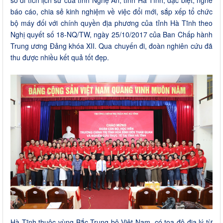
số di tích lịch sử của tỉnh Nghệ An, tỉnh Hà Tĩnh; đặc biệt, nghe
báo cáo, chia sẻ kinh nghiệm về việc đổi mới, sắp xếp tổ chức
bộ máy đối với chính quyền địa phương của tỉnh Hà Tĩnh theo
Nghị quyết số 18-NQ/TW, ngày 25/10/2017 của Ban Chấp hành
Trung ương Đảng khóa XII. Qua chuyến đi, đoàn nghiên cứu đã
thu được nhiều kết quả tốt đẹp.
Hà Tĩnh thuộc vùng Bắc Trung bộ Việt Nam, có tọa độ địa lý từ