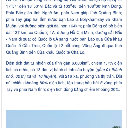
0
0
0
0
17
54' đến 18
50' vĩ Bắc và từ 103
48' đến 108
00' kinh Đông.
Phía Bắc giáp tỉnh Nghệ An; phía Nam giáp tỉnh Quảng Bình;
phía Tây giáp hai tỉnh nước bạn Lào là Bôlykhămxay và Khăm
Muộn, với đường biên giới dài hơn 164km; phía Đông có bờ biển
dài 137 km; có Quốc lộ 1A, đường Hồ Chí Minh, đường sắt Bắc
- Nam đi qua; có Quốc lộ 8A sang nước bạn Lào qua Cửa khẩu
Quốc tế Cầu Treo, Quốc lộ 12 nối cảng Vũng Áng đi qua tỉnh
Quảng Bình đến Cửa khẩu Quốc tế Cha Lo.
2
Diện tích đất tự nhiên của tỉnh gần 6.000km
, chiếm 1,7% diện
tích cả nước; có 13 đơn vị hành chính cấp huyện (
gồm 01 thành
phố, 02 thị xã và 10 huyện
), với 216 xã, phường và thị trấn. Đồi
núi chiếm khoảng 80% diện tích, tập trung hầu hết ở vùng phía
Tây và phía Nam tỉnh; diện tích đồng bằng chiếm khoảng 20%.