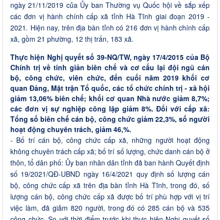
ngày 21/11/2019 của Ủy ban Thường vụ Quốc hội về sắp xếp
các đơn vị hành chính cấp xã tỉnh Hà Tĩnh giai đoạn 2019 -
2021
.
Hiện nay, trên địa bàn tỉnh có 216 đơn vị hành chính cấp
xã, gồm 21 phường, 12 thị trấn, 183 xã.
Thực hiện Nghị quyết số 39-NQ/TW, ngày 17/4/2015 của Bộ
Chính trị về tinh giản biên chế và cơ cấu lại đội ngũ cán
bộ, công chức, viên chức, đến cuối năm 2019 khối cơ
quan Đảng, Mặt trận Tổ quốc, các tổ chức chính trị - xã hội
giảm 13,06% biên chế; khối cơ quan Nhà nước giảm 8,7%;
các đơn vị sự nghiệp công lập giảm 8%. Đối với cấp xã:
Tổng số biên chế cán bộ, công chức giảm 22,3%, số người
hoạt động chuyên trách, giảm 46,%.
- Bố trí cán bộ, công chức cấp xã, những người hoạt động
không chuyên trách cấp xã; bố trí số lượng, chức danh cán bộ ở
thôn, tổ dân phố: Ủy ban nhân dân tỉnh đã ban hành Quyết định
số 19/2021/QĐ-UBND ngày 16/4/2021 quy định số lượng cán
bộ, công chức cấp xã trên địa bàn tỉnh Hà Tĩnh, trong đó, số
lượng cán bộ, công chức cấp xã được bố trí phù hợp với vị trí
việc làm, đã giảm 820 người, trong đó có 285 cán bộ và 535
công chức. So với thời điểm trước khi thực hiện Nghị quyết số