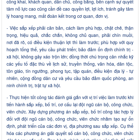
công khai, khách quan, dân chủ, công bằng, bên cạnh sự quyết
tâm nỗ lực cao cũng cần đề cao quyền lợi, lợi ích, tránh gây tâm
lý hoang mang, mất đoàn kết trong cơ quan, đơn vị.
- Việc sắp xếp phải căn bản, cách làm phù hợp, chặt chẽ, thận
trọng, hiệu quả, chắc chắn, không chủ quan, phải chín muồi,
nơi đã rõ, có điều kiện thuận lợi thì làm trước; phù hợp với quy
hoạch tổng thể, yêu cầu phát triển; bảo đảm ổn định chính trị -
xã hội, không gây xáo trộn lớn; đồng thời chú trọng cân nhắc kỹ
các yếu tố đặc thù về lịch sử, truyền thống, văn hóa, dân tộc,
tôn giáo, tín ngưỡng, phong tục, tập quán, điều kiện địa lý - tự
nhiên, cộng đồng dân cư và yêu cầu bảo đảm quốc phòng, an
ninh chính trị, trật tự xã hội.
- Thực hiện tốt công tác đánh giá gắn với vị trí việc làm trước khi
tiến hành sắp xếp, bố trí, cơ cấu lại đội ngũ cán bộ, công chức,
viên chức. Xây dựng phương án sắp xếp, bố trí công tác hợp lý
đối với đội ngũ cán bộ, công chức, viên chức nhằm tạo sự ổn
định, phát triển của các đơn vị, địa phương sau sắp xếp. Cụ thể
hóa các phương án giải quyết số cán bộ, công chức, viên chức