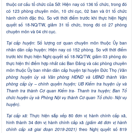
thuộc cơ cấu tổ chức của Sở: Hiện nay có 136 tổ chức, trong đó
có 123 phòng chuyên môn, 10 chi cục, 02 ban và 01 tổ chức
hành chính đặc thù. So với thời điểm trước khi thực hiện Nghị
quyết số 18-NQ/TW, giảm 31 tổ chức, trong đó có 27 phòng
chuyên môn và 04 chi cục.
Tại cấp huyện
: Số lượng cơ quan chuyên môn thuộc Ủy ban
nhân dân cấp huyện: Hiện nay có 152 phòng. So với thời điểm
trước khi thực hiện Nghị quyết số 18-NQ/TW, giảm 03 phòng do
thực hiện thí điểm hợp nhất các Ban Đảng và các phòng chuyên
môn thuộc Ủy ban nhân dân cấp huyện tại huyện Đức Thọ
(Văn
phòng huyện ủy và Văn phòng HĐND và UBND thành Văn
phòng cấp ủy – chính quyền huyện; UB Kiểm tra huyện ủy và
Thanh tra thành Cơ quan Kiểm tra- Thanh tra huyện; Ban Tổ
chức huyện ủy và Phòng Nội vụ thành Cơ quan Tổ chức- Nội vụ
huyện).
Tại cấp xã:
Thực hiện sắp xếp 80 đơn vị hành chính cấp xã,
hình thành 34 đơn vị hành chính cấp xã
(giảm 46 đơn vị hành
chính cấp xã giai đoạn 2019-2021)
theo Nghị quyết số 819