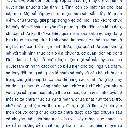
Tuy nhiên,
việc đổi mới, sắp xếp tổ chức bộ máy đối với chính
quyền địa phương của tỉnh Hà Tĩnh còn có mặt hạn chế, bất
cập như: Một số cấp ủy chưa nhận thức sâu sắc, đầy đủ quan
điểm, chủ trương, giải pháp trong việc đổi mới, sắp xếp tổ chức
bộ máy đối với chính quyền địa phương, dẫn đến việc lãnh đạo,
chỉ đạo chưa kịp thời và thiếu quan tâm sâu sát; việc xây dựng
ban hành chương trình hành động, kế hoạch cụ thể thực hiện ở
một số nơi còn biểu hiện hình thức, hiệu quả chưa cao, không
sát với tình hình thực tiễn ở địa phương, cơ quan, đơn vị; trong
lãnh đạo, chỉ đạo tổ chức thực hiện một số cấp ủy chưa có
quyết tâm chính trị cao; còn có biểu hiện chờ đợi, ngại va chạm,
sợ thay đổi trong công tác tổ chức bộ máy và cán bộ; chưa chú
trọng các giải pháp tái cơ cấu để nâng cao chất lượng bộ máy
và đội ngũ cán bộ, công chức, viên chức mà chỉ chủ yếu nhằm
vào việc cắt giảm, sáp nhập theo cơ học; bộ máy chính quyền ở
một số xã chưa thực sự vững mạnh, chưa phát huy tốt vai trò,
chức năng, nhiệm vụ theo quy định; một số lĩnh vực chuyên
môn đối với công chức cấp xã chưa được đào tạo chuyên sâu
về chuyên môn (thương mại, dịch vụ, xây dựng, quy hoạch…)
nên ảnh hưởng đến chất lượng tham mưu thực hiện nhiệm vụ