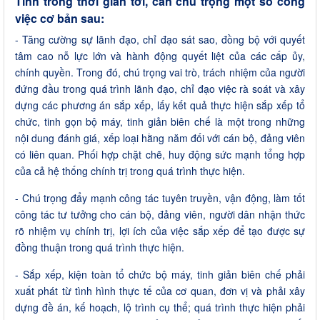
Tĩnh trong thời gian tới, cần chú trọng một số công
việc cơ bản sau:
- Tăng cường sự lãnh đạo, chỉ đạo sát sao, đồng bộ với quyết
tâm cao nỗ lực lớn và hành động quyết liệt của các cấp ủy,
chính quyền. Trong đó, chú trọng vai trò, trách nhiệm của người
đứng đầu trong quá trình lãnh đạo, chỉ đạo việc rà soát và xây
dựng các phương án sắp xếp, lấy kết quả thực hiện sắp xếp tổ
chức, tinh gọn bộ máy, tinh giản biên chế là một trong những
nội dung đánh giá, xếp loại hằng năm đối với cán bộ, đảng viên
có liên quan. Phối hợp chặt chẽ, huy động sức mạnh tổng hợp
của cả hệ thống chính trị trong quá trình thực hiện.
- Chú trọng đẩy mạnh công tác tuyên truyền, vận động, làm tốt
công tác tư tưởng cho cán bộ, đảng viên, người dân nhận thức
rõ nhiệm vụ chính trị, lợi ích của việc sắp xếp để tạo được sự
đồng thuận trong quá trình thực hiện.
- Sắp xếp, kiện toàn tổ chức bộ máy, tinh giản biên chế phải
xuất phát từ tình hình thực tế của cơ quan, đơn vị và phải xây
dựng đề án, kế hoạch, lộ trình cụ thể; quá trình thực hiện phải