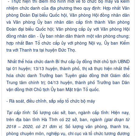
- Thực hiện thí điểm mô hình mới về tổ chức bộ máy và kiêm
nhiệm chức danh của địa phương theo quy định: Hợp nhất Văn
phòng Đoàn Đại biểu Quốc hội, Văn phòng Hội đồng nhân dân
và Văn phòng Ủy ban nhân dân cấp tỉnh thành Văn phòng
Đoàn đại biểu Quốc hội; Văn phòng cấp ủy với Văn phòng Hội
đồng nhân dân - Ủy ban nhân dân thành một văn phòng chung;
hợp nhất Ban Tổ chức cấp ủy với phòng Nội vụ, Ủy ban Kiểm
tra với Thanh tra tại huyện Đức Thọ.
Nhất thể hóa chức danh Bí thư cấp ủy đồng thời chủ tịch UBND
tại 01 huyện; 13/13 huyện, thành phố, thị xã thực hiện nhất thể
hóa chức danh Trưởng ban Tuyên giáo đồng thời Giám đốc
Trung tâm chính trị; 04/13 huyện, thành phố Trưởng ban Dân
vận đồng thời Chủ tịch Ủy ban Mặt trận Tổ quốc.
- Rà soát, điều chỉnh, sắp xếp tổ chức bộ máy
Tại cấp tỉnh:
Số lượng các sở, ban, ngành cấp tỉnh: Hiện nay,
trên địa bàn tỉnh Hà Tĩnh có 22 sở, ban, ngành
(giai đoạn từ
2018 – 2020, có 21 đơn vị.
Số lượng văn phòng, thanh tra,
phòng chuyên môn, nghiệp vụ, chi cục và tổ chức tương đương