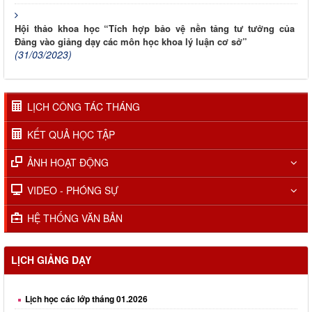
Hội thảo khoa học “Tích hợp bảo vệ nền tảng tư tưởng của
Đảng vào giảng dạy các môn học khoa lý luận cơ sở”
(31/03/2023)
LỊCH CÔNG TÁC THÁNG
KẾT QUẢ HỌC TẬP
ẢNH HOẠT ĐỘNG
VIDEO - PHÓNG SỰ
HỆ THỐNG VĂN BẢN
LỊCH GIẢNG DẠY
Lịch học các lớp tháng 01.2026
Lịch học các lớp tháng 02.2026