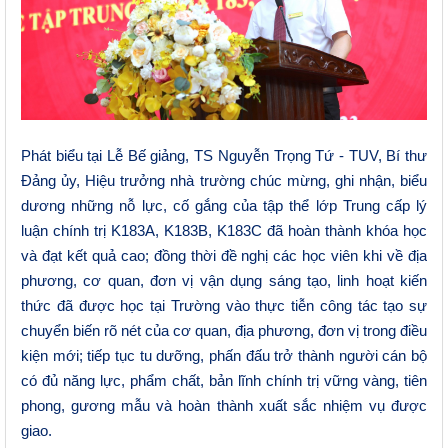
Phát biểu tại Lễ Bế giảng, TS Nguyễn Trọng Tứ - TUV, Bí thư
Đảng ủy, Hiệu trưởng nhà trường chúc mừng, ghi nhận, biểu
dương những n
ỗ
lực, cố gắng của tập thể lớp Trung cấp lý
luận chính trị K183A, K183B, K183C đã hoàn thành khóa học
và đạt kết quả cao; đồng thời đề nghị các học viên khi về địa
phương, cơ quan, đơn v
ị
vận dụng sáng tạo, linh hoạt kiến
thức đã được học tại Trường vào thực tiễn công
tác
tạo sự
chuyển biến rõ nét của cơ quan, địa phương, đơn vị trong điều
kiện mới; tiếp tục tu dưỡng, phấn đấu trở thành người cán bộ
có đủ năng lực, phẩm chất, bản lĩnh chính trị vững vàng, tiên
phong, gương mẫu và hoàn thành xuất sắc nhiệm vụ được
giao.