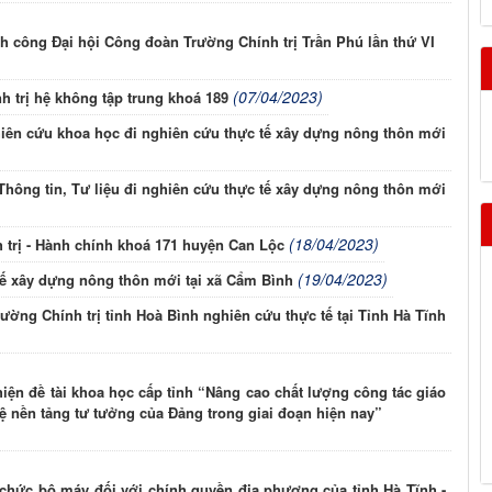
công Đại hội Công đoàn Trường Chính trị Trần Phú lần thứ VI
(07/04/2023)
h trị hệ không tập trung khoá 189
iên cứu khoa học đi nghiên cứu thực tế xây dựng nông thôn mới
hông tin, Tư liệu đi nghiên cứu thực tế xây dựng nông thôn mới
(18/04/2023)
 trị - Hành chính khoá 171 huyện Can Lộc
(19/04/2023)
tế xây dựng nông thôn mới tại xã Cẩm Bình
ường Chính trị tỉnh Hoà Bình nghiên cứu thực tế tại Tỉnh Hà Tĩnh
hiện đề tài khoa học cấp tỉnh “Nâng cao chất lượng công tác giáo
vệ nền tảng tư tưởng của Đảng trong giai đoạn hiện nay”
 chức bộ máy đối với chính quyền địa phương của tỉnh Hà Tĩnh -