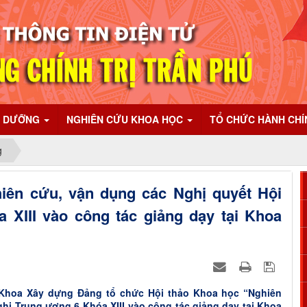
I DƯỠNG
NGHIÊN CỨU KHOA HỌC
TỔ CHỨC HÀNH CH
g
iên cứu, vận dụng các Nghị quyết Hội
 XIII vào công tác giảng dạy tại Khoa
 Khoa Xây dựng Đảng tổ chức Hội thảo Khoa học “Nghiên
hị Trung ương 6 Khóa XIII vào công tác giảng dạy tại Khoa