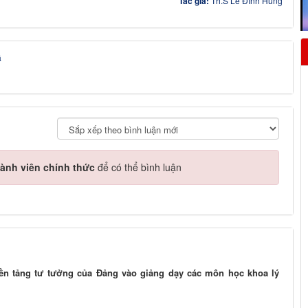
Tác giả:
Th.S Lê Đình Hùng
á
ành viên chính thức
để có thể bình luận
ền tảng tư tưởng của Đảng vào giảng dạy các môn học khoa lý