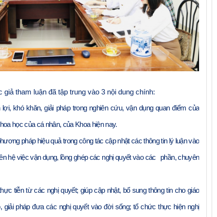
ác giả tham luận đã tập trung vào 3 nội dung chính:
lợi, khó khăn, giải pháp trong nghiên cứu, vận dụng quan điểm của
hoa học của cá nhân, của Khoa hiện nay.
ương pháp hiệu quả trong công tác cập nhật các thông tin lý luận vào
ê
n hệ việc vận dụng, lồng ghép các nghị quyết vào các
phần
,
chuyên
hực tiễn từ các nghị quyết; giúp cập nhật, bổ sung thông tin cho giáo
p, giải pháp đưa các nghị quyết vào đời sống; tổ chức thực hiện nghị