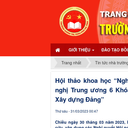
GIỚI THIỆU
ĐÀO TẠO BỒ
Trang nhất
Tin tức nhà trườn
Hội thảo khoa học “Ngh
nghị Trung ương 6 Khóa
Xây dựng Đảng”
Thứ sáu - 31/03/2023 00:47
Chiều ngày 30 tháng 03 năm 2023,
cứu, vận dụng các Nghị quyết Hội ng