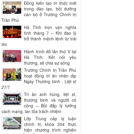
Đồng kiến tạo tri thức mới
trong đào tạo, bồi dưỡng
cán bộ ở Trường Chính trị
Trần Phú
Hà Tĩnh trọn vẹn nghĩa
tình tháng 7 – Khi đạo lý
trở thành mệnh lệnh từ trái
tim
Hành trình đỏ lần thứ V tại
Hà Tĩnh: Kết nối yêu
thương, sẻ chia sự sống
Trường Chính trị Trần Phú
hoạt động tri ân nhân dịp
Ngày Thương binh - Liệt sĩ
27/7
Tri ân anh hùng, liệt sĩ,
thương binh và người có
công – Bồi đắp lý tưởng
cách mạng, lan tỏa trách nhiệm
Lớp Trung cấp lý luận
chính trị khóa 204 thực
hiện chương trình nghiên