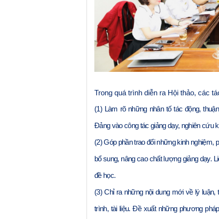
Trong quá trình diễn ra Hội thảo, các t
(1)
Làm rõ những nhân tố tác động, thuận 
Đảng vào công tác giảng dạy, nghiên cứu k
(2)
Góp phần trao đổi những kinh nghiệm, ph
bổ sung, nâng cao chất lượng giảng dạy. Li
đề họ
c
.
(3)
Chỉ ra những nội dung mới về lý luận, t
trình, tài liệu. Đề xuất những phương phá