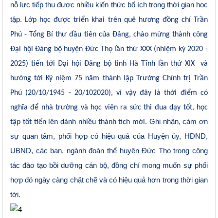
nỗ lực tiếp thu được nhiều kiến thức bổ ích trong thời gian học
tập.
Lớp học được triển khai trên quê hương đồng chí Trần
Phú - Tổng Bí thư đầu tiên của Đảng, chào mừng thành công
Đại hội Đảng bộ huyện Đức Thọ lần thứ XXX (nhiệm kỳ 2020 -
2025) tiến tới Đại hội Đảng bộ tỉnh Hà Tĩnh lần thứ XIX và
hướng tới Kỷ niệm 75 năm thành lập Trường Chính trị Trần
Phú (20/10/1945 - 20/102020),
vì vậy đây là thời điểm có
nghĩa để nhà trường và học viên ra sức thi đua dạy tốt, học
Ghi
nhận,
cám ơn
tập tốt tiến lên dành nhiều thành tích mới
.
sự quan tâm
,
phối hợp có hiệu quả của
Huyện
ủy, HĐND
,
UBND,
các ban, ngành đoàn th
ể huyện Đức Thọ trong công
tác đào tạo bồi dưỡng cán bộ, đồng chí
mong muốn
sự
phối
hợp đó
ngày
càng
chặt chẽ và
có hiệu quả
hơn trong thời gian
tới.