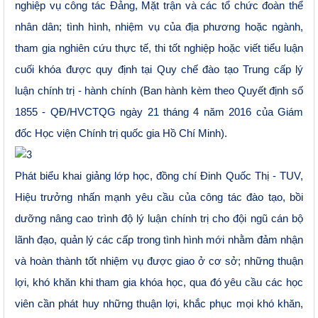
nghiệp vụ công tác Đảng, Mặt trận và các tổ chức đoàn thể
nhân dân; tình hình, nhiệm vụ của địa phương hoặc ngành,
tham gia nghiên cứu thực tế, thi tốt nghiệp hoặc viết tiểu luận
cuối khóa được quy định tại Quy chế đào tạo Trung cấp lý
luận chính trị - hành chính (Ban hành kèm theo Quyết định số
1855 - QĐ/HVCTQG ngày 21 tháng 4 năm 2016 của Giám
đốc Học viện Chính trị quốc gia Hồ Chí Minh).
Phát biểu khai giảng
lớp học
, đồng chí Đinh
Quốc Thị
- TUV,
Hiệu trưởng nhấn mạnh yêu cầu của công tác đào tạo, bồi
dưỡng nâng cao trình độ lý luận chính trị cho đội ngũ cán bộ
lãnh đạo, quản lý các cấp trong tình
hình mới nhằm đảm nhận
và
hoàn thành tốt nhiệm vụ được giao
ở cơ sở
; những thuận
lợi, khó khăn khi tham gia khóa học, qua đó yêu
cầu các
học
viên cần phát huy những thuận lợi, khắc phục mọi khó khăn,