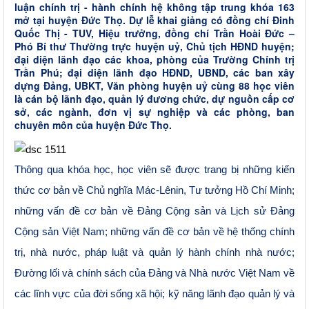
luận chính trị - hành chính hệ không tập trung khóa 163
mở tại huyện Đức Thọ. Dự lễ khai giảng có đồng chí Đinh
Quốc Thị - TUV, Hiệu trưởng, đồng chí Trần Hoài Đức –
Phó Bí thư Thường trực huyện uỷ, Chủ tịch HĐND huyện;
đại diện lãnh đạo các khoa, phòng của Trường Chính trị
Trần Phú; đại diện lãnh đạo HĐND, UBND, các ban xây
dựng Đảng, UBKT, Văn phòng huyện uỷ cùng 88 học viên
là cán bộ lãnh đạo, quản lý đương chức, dự nguồn cấp cơ
sở, các ngành, đơn vị sự nghiệp và các phòng, ban
chuyên môn của huyện Đức Thọ.
Thông qua khóa học, học viên sẽ
được
trang bị
những kiến
thức cơ bản về Chủ nghĩa Mác-Lênin, Tư tưởng Hồ Chí Minh;
những vấn đề cơ bản về Đảng Cộng sản và Lịch sử Đảng
Cộng sản Việt Nam; những vấn đề cơ bản về hệ thống chính
trị, nhà nước, pháp luật và quản lý hành chính nhà nước;
Đường lối và chính sách của Đảng và Nhà nước Việt Nam về
các lĩnh vực của đời sống xã hội; kỹ năng lãnh đạo quản lý và