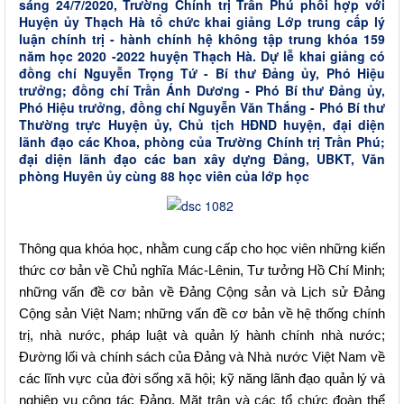
sáng 24/7/2020, Trường Chính trị Trần Phú phổi hợp với
Huyện ủy Thạch Hà tổ chức khai giảng Lớp trung cấp lý
luận chính trị - hành chính hệ không tập trung khóa 159
năm học 2020 -2022 huyện Thạch Hà. Dự lễ khai giảng có
đồng chí Nguyễn Trọng Tứ - Bí thư Đảng ủy, Phó Hiệu
trưởng; đồng chí Trần Ánh Dương - Phó Bí thư Đảng ủy,
Phó Hiệu trưởng, đồng chí Nguyễn Văn Thắng - Phó Bí thư
Thường trực Huyện ủy, Chủ tịch HĐND huyện, đại diện
lãnh đạo các Khoa, phòng của Trường Chính trị Trần Phú;
đại diện lãnh đạo các ban xây dựng Đảng, UBKT, Văn
phòng Huyên ủy cùng 88 học viên của lớp học
Thông qua khóa học, nhằm cung cấp cho học viên những kiến
thức cơ bản về Chủ nghĩa Mác-Lênin, Tư tưởng Hồ Chí Minh;
những vấn đề cơ bản về Đảng Cộng sản và Lịch sử Đảng
Cộng sản Việt Nam; những vấn đề cơ bản về hệ thống chính
trị, nhà nước, pháp luật và quản lý hành chính nhà nước;
Đường lối và chính sách của Đảng và Nhà nước Việt Nam về
các lĩnh vực của đời sống xã hội; kỹ năng lãnh đạo quản lý và
nghiệp vụ công tác Đảng, Mặt trận và các tổ chức đoàn thể