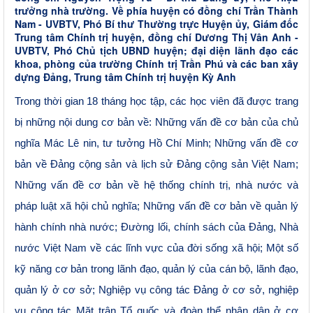
trưởng nhà trường. Về phía huyện có đồng chí Trần Thành
Nam - UVBTV, Phó Bí thư Thường trực Huyện ủy, Giám đốc
Trung tâm Chính trị huyện, đồng chí Dương Thị Vân Anh -
UVBTV, Phó Chủ tịch UBND huyện; đại diện lãnh đạo các
khoa, phòng của trường Chính trị Trần Phú và các ban xây
dựng Đảng, Trung tâm Chính trị huyện Kỳ Anh
Trong
thời gian
18 tháng học tập, các học viên đã được trang
bị những nội dung cơ bản về
: Những vấn đề cơ bản của chủ
nghĩa Mác Lê nin, tư tưởng Hồ Chí Minh;
N
hững vấn đề cơ
bản về Đảng cộng sản và lịch sử Đảng cộng sản Việt Nam;
Những vấn đề cơ bản về hệ thống chính trị, nhà nước và
pháp luật xã hội chủ nghĩa;
N
hững vấn đề cơ bản về quản lý
hành chính nhà nước;
Đ
ường lối, chính sách của Đảng, Nhà
nước Việt Nam về các lĩnh vực của đời sống xã hội;
M
ột số
kỹ năng cơ bản trong lãnh đạo, quản lý của cán bộ, lãnh đạo,
quản lý ở cơ sở;
N
ghiệp vụ công tác Đảng ở cơ sở, nghiệp
vụ công tác Mặt trận Tổ quốc và đoàn thể nhân dân ở cơ