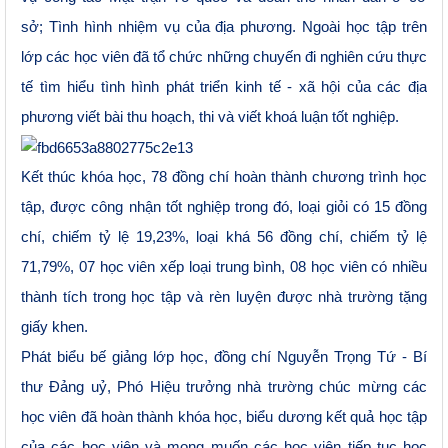
sở;
T
ình hình nhiệm vụ của địa phương
. Ngoài học tập trên
lớp các học viên đã tổ chức những chuyến đi nghiên cứu thực
tế tìm hiểu tình hình phát triển kinh tế - xã hội của các địa
phương viết bài
thu hoạch, thi và viết
khoá
luận tốt nghiệp.
Kết thúc khóa học,
7
8 đồng chí hoàn thành chương trình học
tập, được công nhận tốt nghiệp trong đó
,
loại giỏi
có
1
5
đồng
chí, chiếm tỷ lệ
19
,
23
%, loại khá
56
đồng chí, chiếm tỷ lệ
7
1
,
79
%
, 07 học viên xếp loại trung bình, 08 học viên có nhiều
thành tích trong học tập và rèn luyện được nhà trường tặng
giấy khen.
Phát biểu bế giảng lớp học
,
đồng chí Nguyễn
Trọng Tứ
- Bí
thư Đảng uỷ
, Phó
Hiệu trưởng nhà trường chúc mừng các
học viên đã hoàn thành khóa học, biểu dương kết quả học tập
của các học viên và mong muốn các học viên tiếp tục học