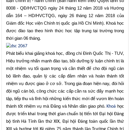
luận chính trị - hành chính (Ban hành kèm theo Quyết định số
8008
- QĐ/HVCTQG ngày 2
4
tháng
12
năm 201
8 và Hướng
dẫn 164 – HD/HVCTQG, ngày 26 tháng 12 năm 2018
của
Giám đốc Học viện Chính trị quốc gia Hồ Chí Minh).
Khoá học
được đào tạo theo hình thức học tập trung tại trường trong
thời gian 06 tháng.
Phát biểu khai giảng
khoá học
, đồng chí Đinh
Quốc Thị
- TUV,
Hiệu trưởng nhấn mạnh đào tạo, bồi dưỡng lý luận chính trị
là
một nhiệm vụ tối quan trọng và cần thiết để
cho đội ngũ cán
bộ lãnh đạo, quản lý các cấp
đảm nhận và
hoàn thành tốt
nhiệm vụ được giao
ở cơ sở. Trong gia đoạn hiện nay, đòi hỏi
đội ngũ cán bộ, công chức các cấp cần ra sức đẩy mạnh học
tập, tiếp thu và lĩnh hội những kiến thức mới để vươn lên hoàn
thành tốt nhiệm vụ mà Đảng và Nhân dân giao phó.
Khoá
học
được triển khai trong thời gian chuẩn bị tiến tới Đại hội Đảng
bộ tỉnh Hà Tĩnh lần thứ XIX, Đại hội Đảng toàn quốc lần thứ
XIII và hướng tới Kỷ niệm 75 năm thành lập Trường Chính trị