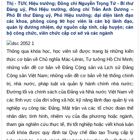
Thị - TUV, Hiệu trưởng; Đồng chí Nguyễn Trọng Tứ - Bí thư
Đảng uỷ, Phó Hiệu trưởng, đồng chí Trần Ánh Dương –
Phó Bí thư Đảng uỷ, Phó Hiệu trưởng; đại diện lãnh đạo
các khoa, phòng cùng 90 học viên là cán bộ lãnh đạo,
quản lý đương nhiệm, dự nguồn cấp tỉnh, cấp huyện; cán
bộ công chức, viên chức cấp cơ sở và các ngành
Thông qua khóa học, học viên sẽ
được
trang bị
những kiến
thức cơ bản về Chủ nghĩa Mác-Lênin, Tư tưởng Hồ Chí Minh;
những vấn đề cơ bản về Đảng Cộng sản và Lịch sử Đảng
Cộng sản Việt Nam; những vấn đề cơ bản về hệ thống chính
trị, nhà nước, pháp luật và quản lý hành chính nhà nước;
Đường lối và chính sách của Đảng và Nhà nước Việt Nam về
các lĩnh vực của đời sống xã hội; kỹ năng lãnh đạo quản lý và
nghiệp vụ công tác Đảng, Mặt trận và các tổ chức đoàn thể
nhân dân; tình hình, nhiệm vụ của địa phương hoặc ngành,
tham gia nghiên cứu thực tế, thi tốt nghiệp hoặc viết khoá luận
cuối khóa được quy định tại Quy chế đào tạo Trung cấp lý