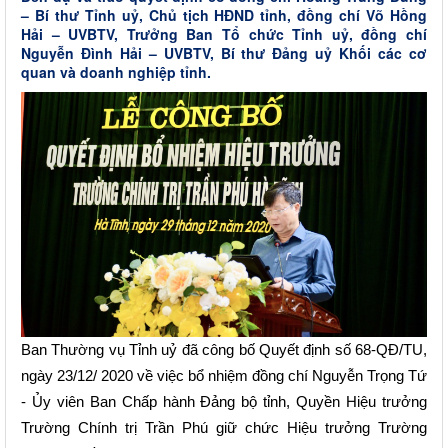
– Bí thư Tỉnh uỷ, Chủ tịch HĐND tỉnh, đồng chí Võ Hồng
Hải – UVBTV, Trưởng Ban Tổ chức Tỉnh uỷ, đồng chí
Nguyễn Đình Hải – UVBTV, Bí thư Đảng uỷ Khối các cơ
quan và doanh nghiệp tỉnh.
Ban
Thường vụ Tỉnh uỷ đã
công bố Quyết định số 68-QĐ/TU
,
ngày 23/12/ 2020 về việc
bổ nhiệm đồng chí Nguyễn Trọng Tứ
- Ủy viên Ban
Chấp hành Đảng bộ tỉnh, Quyền Hiệu trưởng
Trường Chính trị Trần Phú giữ chức Hiệu trưởng Trường