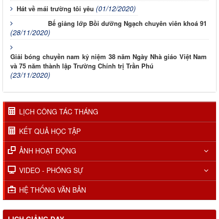
(01/12/2020)
Hát về mái trường tôi yêu
Bế giảng lớp Bồi dưỡng Ngạch chuyên viên khoá 91
(28/11/2020)
Giải bóng chuyền nam kỷ niệm 38 năm Ngày Nhà giáo Việt Nam
và 75 năm thành lập Trường Chính trị Trần Phú
(23/11/2020)
LỊCH CÔNG TÁC THÁNG
KẾT QUẢ HỌC TẬP
ẢNH HOẠT ĐỘNG
VIDEO - PHÓNG SỰ
HỆ THỐNG VĂN BẢN