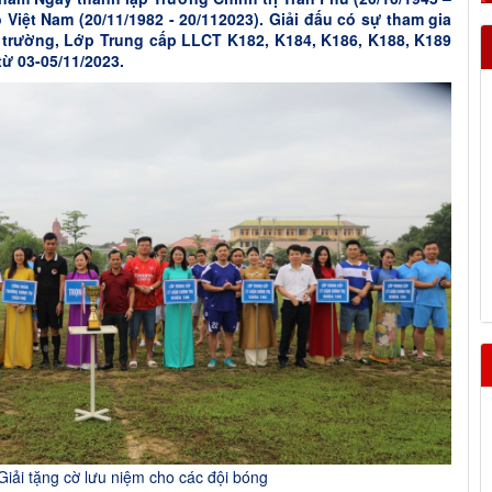
 Việt Nam (20/11/1982 - 20/112023). Giải đấu có sự tham gia
trường, Lớp Trung cấp LLCT K182, K184, K186, K188, K189
từ 03-05/11/2023.
iải tặng cờ lưu niệm cho các đội bóng