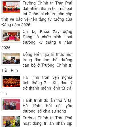
Trường Chính trị Trần Phú
đạt nhiều thành tích nổi bật
tại Cuộc thi chính luận cấp
tỉnh về bảo vệ nền tảng tư tưởng của
Đảng năm 2026
Chi bộ Khoa Xây dựng
Đảng tổ chức sinh hoạt
thường kỳ tháng 8 năm
2026
Đồng kiến tạo tri thức mới
trong đào tạo, bồi dưỡng
cán bộ ở Trường Chính trị
Trần Phú
Hà Tĩnh trọn vẹn nghĩa
tình tháng 7 – Khi đạo lý
trở thành mệnh lệnh từ trái
tim
Hành trình đỏ lần thứ V tại
Hà Tĩnh: Kết nối yêu
thương, sẻ chia sự sống
Trường Chính trị Trần Phú
hoạt động tri ân nhân dịp