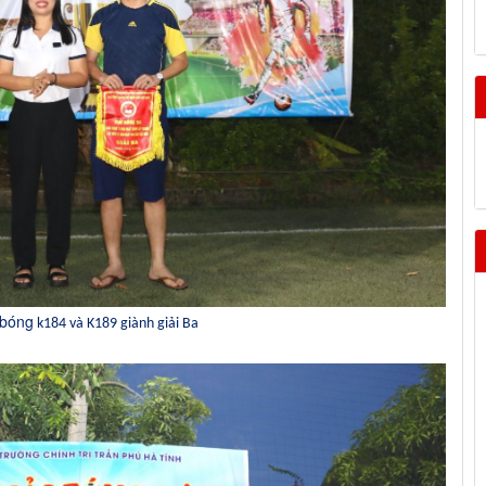
 bóng
k1
84 và K189
giành giải Ba