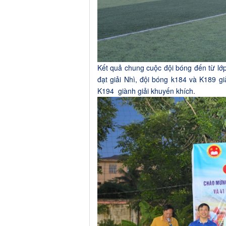
Kết quả chung cuộc đội bóng đến từ l
đạt giải Nhì
, đội bóng k1
84 và K189
gi
K194
giành giải khuyến khích.