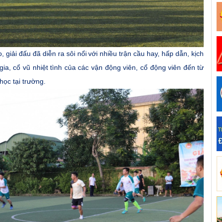
 giải đấu đã diễn ra sôi nổi
với
n
hiều trận cầu hay, hấp dẫn
, kịch
gia, cổ vũ nhiệt tình của các vận động viên, cổ động viên đến từ
học tại trường.