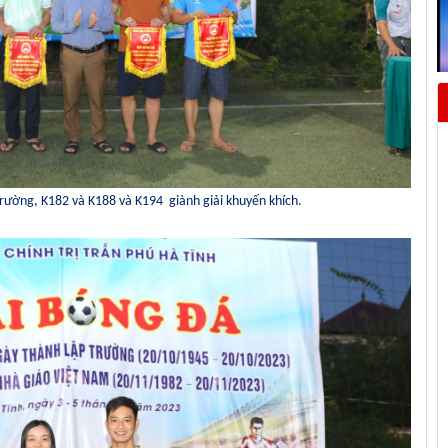
rường, K1
82
và K18
8 và K194
giành giải khuyến khích.