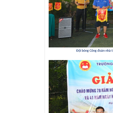
Đ
ội
bóng
Công đoàn nhà t