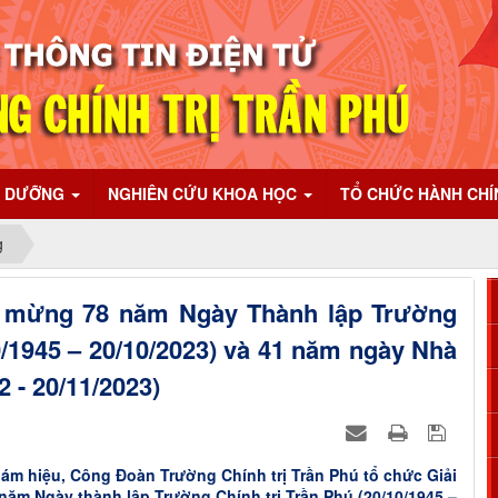
I DƯỠNG
NGHIÊN CỨU KHOA HỌC
TỔ CHỨC HÀNH CH
g
 mừng 78 năm Ngày Thành lập Trường
0/1945 – 20/10/2023) và 41 năm ngày Nhà
2 - 20/11/2023)
ám hiệu, Công Đoàn Trường Chính trị Trần Phú tổ chức Giải
ăm Ngày thành lập Trường Chính trị Trần Phú (20/10/1945 –