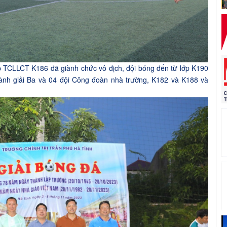
ớp TCLLCT K18
6
đã giành chức
vô địch
, đội bóng đến từ lớp K1
90
ành giải Ba và 0
4
đội Công đoàn nhà trường, K1
82
và K18
8 và