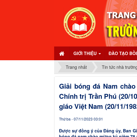
GIỚI THIỆU
ĐÀO TẠO BỒ
Trang nhất
Tin tức nhà trườn
Giải bóng đá Nam chào
Chính trị Trần Phú (20/1
giáo Việt Nam (20/11/198
Thứ ba - 07/11/2023 03:01
Được sự đồng ý của Đảng ủy, Ban Gi
bóng đá nam chào mừng kỷ niệm 78 n