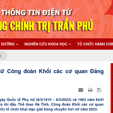
I DƯỠNG
NGHIÊN CỨU KHOA HỌC
TỔ CHỨC HÀNH CH
g
nữ Công đoàn Khối các cơ quan Đảng
y Quốc tế Phụ nữ (8/3/1910 – 8/3/2023) và 1983 năm khởi
Nhà thi đấu Thể thao Hà Tĩnh, Công đoàn Khối các cơ quan
nh) tổ chức khai mạc giải bóng chuyền hơi nữ năm 2023.