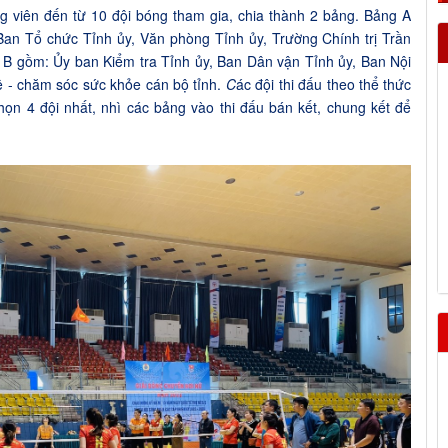
 viên đến từ 10 đội bóng tham gia, chia thành 2 bảng. Bảng A
Ban Tổ chức Tỉnh ủy, Văn phòng Tỉnh ủy, Trường Chính trị Trần
B gồm: Ủy ban Kiểm tra Tỉnh ủy, Ban Dân vận Tỉnh ủy, Ban Nội
ệ - chăm sóc sức khỏe cán bộ tỉnh.
C
ác đội thi đấu theo thể thức
họn 4 đội nhất, nhì các bảng vào thi đấu bán kết, chung kết để