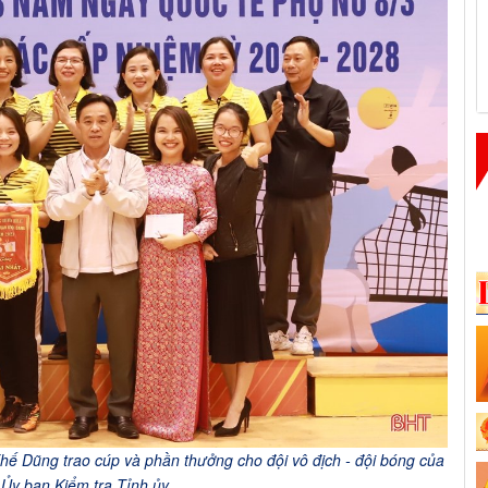
hế Dũng trao cúp và phần thưởng cho đội vô địch -
đội bóng của
Ủy ban Kiểm tra Tỉnh ủy