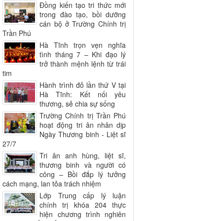
Đồng kiến tạo tri thức mới
trong đào tạo, bồi dưỡng
cán bộ ở Trường Chính trị
Trần Phú
Hà Tĩnh trọn vẹn nghĩa
tình tháng 7 – Khi đạo lý
trở thành mệnh lệnh từ trái
tim
Hành trình đỏ lần thứ V tại
Hà Tĩnh: Kết nối yêu
thương, sẻ chia sự sống
Trường Chính trị Trần Phú
hoạt động tri ân nhân dịp
Ngày Thương binh - Liệt sĩ
27/7
Tri ân anh hùng, liệt sĩ,
thương binh và người có
công – Bồi đắp lý tưởng
cách mạng, lan tỏa trách nhiệm
Lớp Trung cấp lý luận
chính trị khóa 204 thực
hiện chương trình nghiên