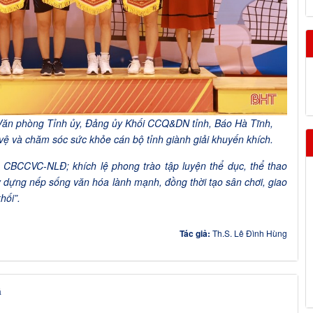
Văn phòng Tỉnh ủy, Đảng ủy Khối CCQ&DN tỉnh, Báo Hà Tĩnh,
vệ và chăm sóc sức khỏe cán bộ tỉnh giành giải khuyến khích.
 CBCCVC-NLĐ; khích lệ phong trào tập luyện thể dục, thể thao
 dựng nếp sống văn hóa lành mạnh, đồng thời tạo sân chơi, giao
hối”.
Tác giả:
Th.S. Lê Đình Hùng
á