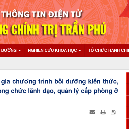
I DƯỠNG
NGHIÊN CỨU KHOA HỌC
TỔ CHỨC HÀNH CH
gia chương trình bồi dưỡng kiến thức,
ông chức lãnh đạo, quản lý cấp phòng ở