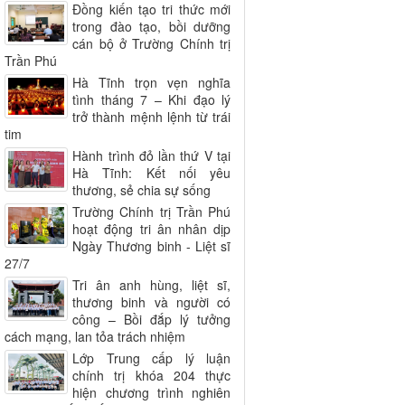
Đồng kiến tạo tri thức mới
trong đào tạo, bồi dưỡng
cán bộ ở Trường Chính trị
Trần Phú
Hà Tĩnh trọn vẹn nghĩa
tình tháng 7 – Khi đạo lý
trở thành mệnh lệnh từ trái
tim
Hành trình đỏ lần thứ V tại
Hà Tĩnh: Kết nối yêu
thương, sẻ chia sự sống
Trường Chính trị Trần Phú
hoạt động tri ân nhân dịp
Ngày Thương binh - Liệt sĩ
27/7
Tri ân anh hùng, liệt sĩ,
thương binh và người có
công – Bồi đắp lý tưởng
cách mạng, lan tỏa trách nhiệm
Lớp Trung cấp lý luận
chính trị khóa 204 thực
hiện chương trình nghiên